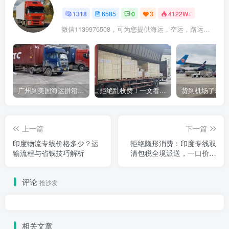
1318
6585
0
3
4122W+
微信1139976508，可为您提供海运，空运，路运，铁路运输
广州到美国海运拼箱多少钱？2024年最新运费构成+隐藏费用避坑指南
拒绝乱收费！一文看懂中国货代计费套路，教你避开所有隐形坑
上一篇
下一篇
印度物流专线价格多少？运
拒绝隐形消费：印度专线双
输流程与省钱技巧解析
清包税全境派送，一口价直
达的真实逻辑
评论
抢沙发
相关文章