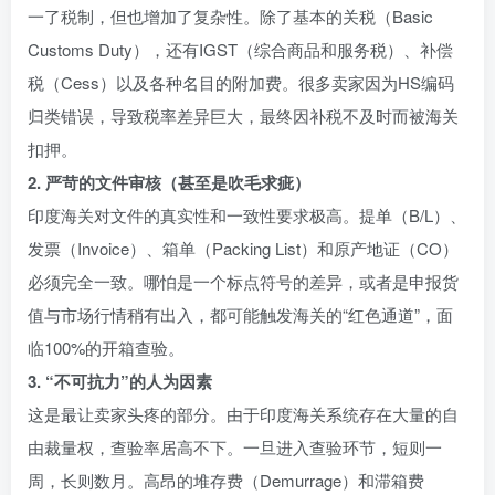
一了税制，但也增加了复杂性。除了基本的关税（Basic
Customs Duty），还有IGST（综合商品和服务税）、补偿
税（Cess）以及各种名目的附加费。很多卖家因为HS编码
归类错误，导致税率差异巨大，最终因补税不及时而被海关
扣押。
2. 严苛的文件审核（甚至是吹毛求疵）
印度海关对文件的真实性和一致性要求极高。提单（B/L）、
发票（Invoice）、箱单（Packing List）和原产地证（CO）
必须完全一致。哪怕是一个标点符号的差异，或者是申报货
值与市场行情稍有出入，都可能触发海关的“红色通道”，面
临100%的开箱查验。
3. “不可抗力”的人为因素
这是最让卖家头疼的部分。由于印度海关系统存在大量的自
由裁量权，查验率居高不下。一旦进入查验环节，短则一
周，长则数月。高昂的堆存费（Demurrage）和滞箱费