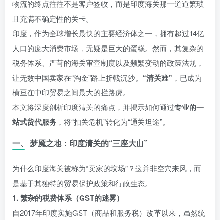
物流的终点往往不是客户签收，而是印度海关那一道道繁琐
且充满不确定性的关卡。
印度，作为全球增长最快的主要经济体之一，拥有超过14亿
人口的庞大消费市场，无疑是巨大的蛋糕。然而，其复杂的
税务体系、严苛的海关审查制度以及频繁变动的政策法规，
让无数中国卖家在“淘金”路上折戟沉沙。
“清关难”
，已成为
横亘在中印贸易之间最大的拦路虎。
本文将深度剖析印度清关的痛点，并揭示如何通过
专业的一
站式货代服务
，将“扣关危机”转化为“通关坦途”。
一、 梦魇之地：印度清关的“三座大山”
为什么印度海关被称为“卖家的坟场”？这并非空穴来风，而
是基于其独特的贸易保护政策和行政生态。
1. 繁杂的税费体系（GST的迷雾）
自2017年印度实施GST（商品和服务税）改革以来，虽然统