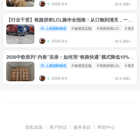
2026-8-6
6.5W+
【行业干货】铁路拼柜LCL操作全指南：从订舱到清关，一文读懂
上海国际物流
# 敏感货运输
# 铁路拼箱LCL
# 散货铁
2026-8-6
5.8W+
2026中欧班列“内卷”实录：如何用“铁路快通”模式降低10%物流成本？
上海国际物流
# 敏感货运输
# 铁路拼箱LCL
# 散货铁
2026-8-6
5.6W+
隐私政策
|
用户协议
|
服务条款
|
帮助中心