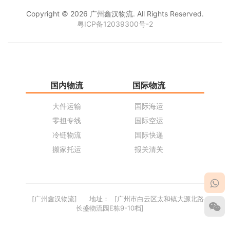
Copyright © 2026 广州鑫汉物流. All Rights Reserved.
粤ICP备12039300号-2
国内物流
国际物流
仓
大件运输
国际海运
仓
零担专线
国际空运
同
冷链物流
国际快递
货
搬家托运
报关清关
货
[广州鑫汉物流]
地址：
[广州市白云区太和镇大源北路
长盛物流园E栋9-10档]