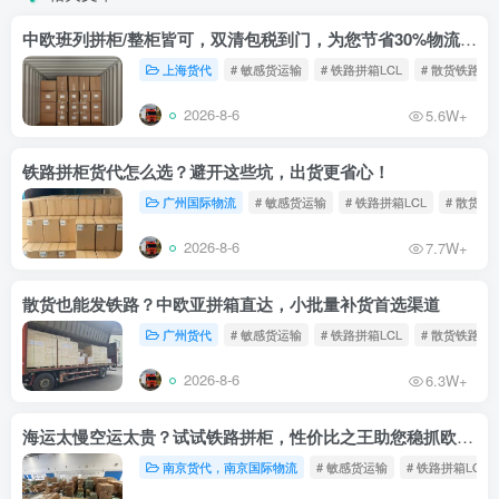
中欧班列拼柜/整柜皆可，双清包税到门，为您节省30%物流成本！
上海货代
# 敏感货运输
# 铁路拼箱LCL
# 散货铁路
2026-8-6
5.6W+
铁路拼柜货代怎么选？避开这些坑，出货更省心！
广州国际物流
# 敏感货运输
# 铁路拼箱LCL
# 散货铁
2026-8-6
7.7W+
散货也能发铁路？中欧亚拼箱直达，小批量补货首选渠道
广州货代
# 敏感货运输
# 铁路拼箱LCL
# 散货铁路
2026-8-6
6.3W+
海运太慢空运太贵？试试铁路拼柜，性价比之王助您稳抓欧洲市场
南京货代，南京国际物流
# 敏感货运输
# 铁路拼箱LCL