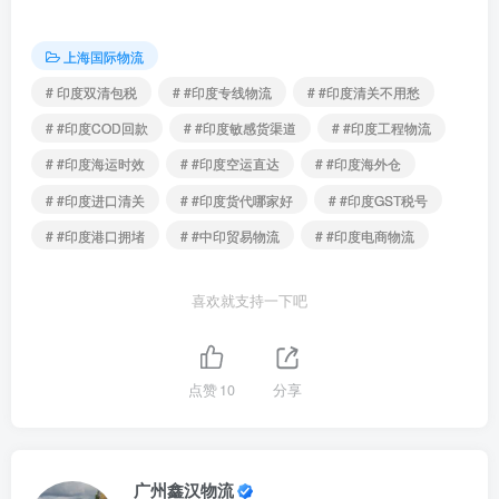
上海国际物流
# 印度双清包税
# #印度专线物流
# #印度清关不用愁
# #印度COD回款
# #印度敏感货渠道
# #印度工程物流
# #印度海运时效
# #印度空运直达
# #印度海外仓
# #印度进口清关
# #印度货代哪家好
# #印度GST税号
# #印度港口拥堵
# #中印贸易物流
# #印度电商物流
喜欢就支持一下吧
点赞
10
分享
广州鑫汉物流