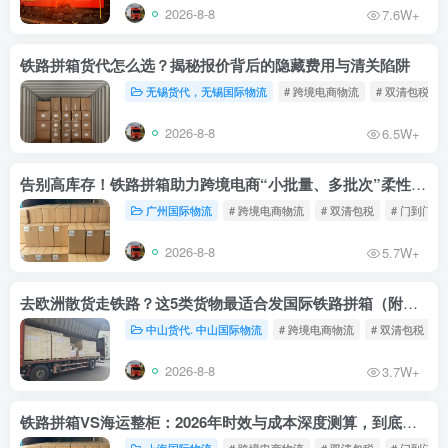
2026-8-8
7.6W+
铁路拼箱货代怎么选？揭秘报价背后的隐藏费用与清关陷阱
无锡货代，无锡国际物流
# 跨境电商物流
# 双清包税
2026-8-8
6.5W+
告别高库存！铁路拼箱助力跨境电商“小批量、多批次”柔性补货
广州国际物流
# 跨境电商物流
# 双清包税
# 门到门物
2026-8-8
5.7W+
去欧洲散货走铁路？这5类货物最适合发国际铁路拼箱（附禁运清单）
中山货代. 中山国际物流
# 跨境电商物流
# 双清包税
2026-8-8
3.7W+
铁路拼箱VS海运整柜：2026年时效与成本深度测算，到底能省多少钱？