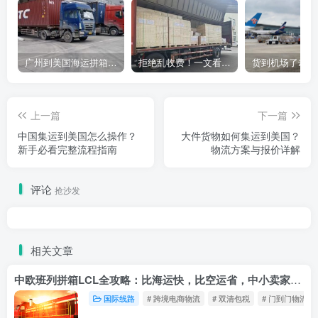
广州到美国海运拼箱多少钱？2024年最新运费构成+隐藏费用避坑指南
拒绝乱收费！一文看懂中国货代计费套路，教你避开所有隐形坑
上一篇
下一篇
中国集运到美国怎么操作？
大件货物如何集运到美国？
新手必看完整流程指南
物流方案与报价详解
评论
抢沙发
相关文章
中欧班列拼箱LCL全攻略：比海运快，比空运省，中小卖家的物流新宠！
国际线路
# 跨境电商物流
# 双清包税
# 门到门物流