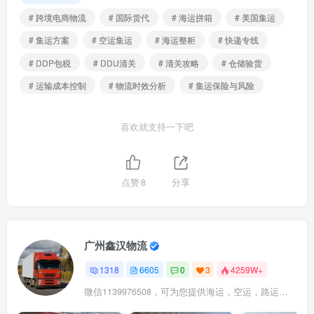
# 跨境电商物流
# 国际货代
# 海运拼箱
# 美国集运
# 集运方案
# 空运集运
# 海运整柜
# 快递专线
# DDP包税
# DDU清关
# 清关攻略
# 仓储验货
# 运输成本控制
# 物流时效分析
# 集运保险与风险
喜欢就支持一下吧
点赞
8
分享
广州鑫汉物流
1318
6605
0
3
4259W+
微信1139976508，可为您提供海运，空运，路运，铁路运输