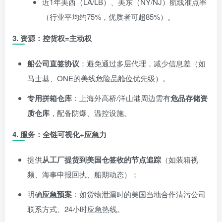
近1年美西（LA/LB）、美东（NY/NJ）航线准点率
（行业平均约75%，优质者可超85%）。
3.
资源：控货权=主动权
船公司直签协议
：避免通过多层代理，减少信息差（如
马士基、ONE的美线危险品舱位优先级）。
专用拼箱仓库
：上海外高桥/洋山港周边需有
危品存储资
质仓库
，配备防爆、温控设施。
4.
服务：全链可视化+应急力
提供
从工厂提货到美国仓签收的节点追踪
（如装箱视
频、海事申报回执、船期动态）；
明确
应急预案
：如货物泄漏时的美国当地合作清污公司
联系方式、24小时应急热线。