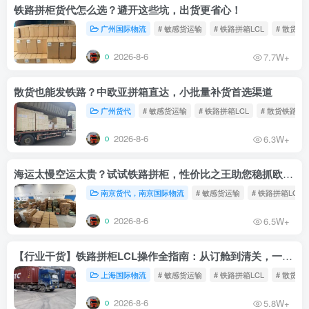
铁路拼柜货代怎么选？避开这些坑，出货更省心！
广州国际物流
# 敏感货运输
# 铁路拼箱LCL
# 散货铁
2026-8-6
7.7W+
散货也能发铁路？中欧亚拼箱直达，小批量补货首选渠道
广州货代
# 敏感货运输
# 铁路拼箱LCL
# 散货铁路
2026-8-6
6.3W+
海运太慢空运太贵？试试铁路拼柜，性价比之王助您稳抓欧洲市场
南京货代，南京国际物流
# 敏感货运输
# 铁路拼箱LCL
2026-8-6
6.5W+
【行业干货】铁路拼柜LCL操作全指南：从订舱到清关，一文读懂
上海国际物流
# 敏感货运输
# 铁路拼箱LCL
# 散货铁
2026-8-6
5.8W+