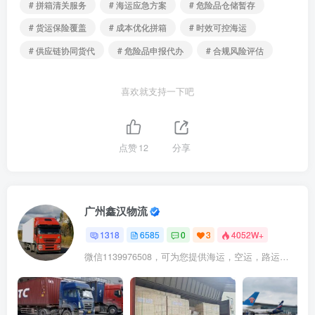
# 拼箱清关服务
# 海运应急方案
# 危险品仓储暂存
# 货运保险覆盖
# 成本优化拼箱
# 时效可控海运
# 供应链协同货代
# 危险品申报代办
# 合规风险评估
喜欢就支持一下吧
点赞
12
分享
广州鑫汉物流
1318
6585
0
3
4052W+
微信1139976508，可为您提供海运，空运，路运，铁路运输