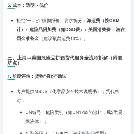
5.
成本：透明＞低价
拒绝“一口价”模糊报价，要求拆分：
海运费（按CBM
计）+ 危险品附加费（如DGD费）+ 美国清关费 + 潜在
罚金准备金
（建议预留运费10%）。
三、上海→美国危险品拼箱货代服务全流程拆解（附避
坑点）
1.
前期评估：货物“身份”确认
客户提供MSDS（化学品安全技术说明书），货代核
对：
UN编号、危险类别（如UN1263为涂料，属3类易
燃液体）；
包装等级（Ⅰ/Ⅱ/Ⅲ类，决定集装箱类型）。