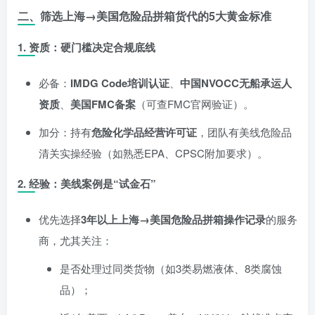
二、筛选上海→美国危险品拼箱货代的5大黄金标准
1.
资质：硬门槛决定合规底线
必备：
IMDG Code培训认证
、
中国NVOCC无船承运人
资质
、
美国FMC备案
（可查FMC官网验证）。
加分：持有
危险化学品经营许可证
，团队有美线危险品
清关实操经验（如熟悉EPA、CPSC附加要求）。
2.
经验：美线案例是“试金石”
优先选择
3年以上上海→美国危险品拼箱操作记录
的服务
商，尤其关注：
是否处理过同类货物（如3类易燃液体、8类腐蚀
品）；