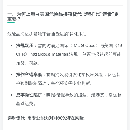
一、为何上海→美国危险品拼箱货代“选对”比“选贵”更
重要？
危险品海运拼箱绝非普通货运的“简化版”。
法规双压
：需同时满足国际《IMDG Code》与美国《49
CFR》 hazardous materials法规，单票申报错误即可能
扣货、罚款。
操作容错率低
：拼箱混装易引发化学反应风险，从包装
检验到装箱隔离，每个环节需专业判断。
成本隐性陷阱
：瞒报/错报导致的退运、滞港费，常远超
基础运费。
选对货代=用专业能力对冲90%潜在风险
。