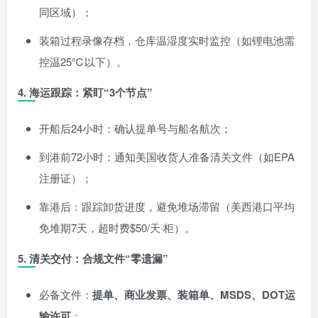
同区域）；
装箱过程录像存档，仓库温湿度实时监控（如锂电池需
控温25℃以下）。
4.
海运跟踪：紧盯“3个节点”
开船后24小时：确认提单号与船名航次；
到港前72小时：通知美国收货人准备清关文件（如EPA
注册证）；
靠港后：跟踪卸货进度，避免堆场滞留（美西港口平均
免堆期7天，超时费$50/天·柜）。
5.
清关交付：合规文件“零遗漏”
必备文件：
提单、商业发票、装箱单、MSDS、DOT运
输许可
；