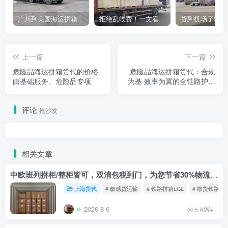
广州到美国海运拼箱多少钱？2024年最新运费构成+隐藏费用避坑指南
拒绝乱收费！一文看懂中国货代计费套路，教你避开所有隐形坑
上一篇
下一篇
危险品海运拼箱货代的价格
危险品海运拼箱货代：合规
由基础服务、危险品专项
为基·效率为翼的全链路护航
方案
评论
抢沙发
相关文章
中欧班列拼柜/整柜皆可，双清包税到门，为您节省30%物流成本！
上海货代
# 敏感货运输
# 铁路拼箱LCL
# 散货铁路
2026-8-6
5.6W+