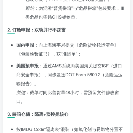
避坑
：勿混淆“普货拼箱”与“危品拼箱”包装要求，Ⅲ
类危品也需贴GHS标签😊。
2.
订舱申报：双轨并行不踩雷
国内申报
：向上海海事局提交《危险货物托运清单》
《包装检验证书》，获“准运单”；
美国预申报
：通过AMS系统向美国海关提交ISF（进口
商安全申报），同步发送DOT Form 5800.2（危险品运
输报告）。
关键
：截单时间比普货早48小时，需预留文件修改窗
口。
3.
装箱仓储：隔离+监控是核心
按IMDG Code“隔离表”混装（如氧化剂与易燃物分置不