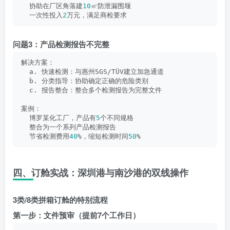
  协助在厂区角落建
10
㎡防泄漏围堰
  一次性投入
2
万元，满足商检要求
问题3：产品检测报告不完整
解决方案：
  a. 快速检测：与惠州SGS/TÜV建立加急通道
  b. 分类指导：协助确定正确的危险类别
  c. 报告整合：整合多个检测报告为完整文件
案例：
  博罗某化工厂，产品有
5
个不同规格
  整合为一个系列产品检测报告
  节省检测费用
40
%，缩短检测时间
50
%
四、订舱实战：深圳港与南沙港的双线操作
3类/8类拼箱订舱的特别流程
第一步：文件预审（提前7个工作日）