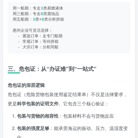
周一船期：专走
3
类易燃液体
周三船期：专走
8
类腐蚀品
周五船期：
3
类+
8
类分柜拼箱
惠州企业可灵活选择：
  - 紧急订单：走专门船期
  - 常规订单：等待拼箱
  - 大宗订单：分柜同船
三、危包证：从“办证难”到“一站式”
危包证的深层逻辑
危包证（危险货物包装使用鉴定结果单）不仅是法律要求，
更是
科学包装的证明文件
。它包含三个核心验证：
包装与货物的相容性
：包装材料不会与货物反应
包装的强度足够
：能承受海运的振动、压力、温湿度变
化