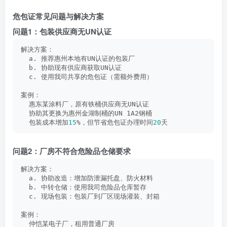
危包证常见问题与解决方案
问题1：包装供应商无UN认证
解决方案：
  a. 推荐惠州本地有UN认证的包装厂
  b. 协助现有供应商获取UN认证
  c. 使用我司共享的危包证（需额外费用）
案例：
  惠东某涂料厂，原有铁桶供应商无UN认证
  协助其更换为惠州金湖制桶的UN 1A2钢桶
  包装成本增加
15
%，但节省危包证办理时间
20
天
问题2：厂房不符合危险品仓储要求
解决方案：
  a. 协助改造：增加防泄漏托盘、防火材料
  b. 中转仓储：使用我司危险品仓库暂存
  c. 现场包装：包装厂到厂区现场灌装、封箱
案例：
  仲恺某电子厂，租用普通厂房