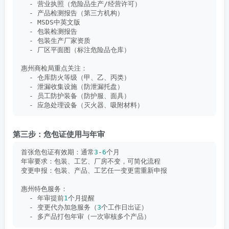
  - 营业执照（危险品生产/经营许可）
  - 产品检测报告（第三方机构）
  - MSDS中英文版
  - 包装检测报告
  - 包装生产厂家资质
  - 厂区平面图（标注危险品仓库）
惠州商检局重点关注：
  - 仓库防火等级（甲、乙、丙类）
  - 泄漏收集设施（防泄漏托盘）
  - 员工防护装备（防护服、面具）
  - 应急处理设备（灭火器、吸附材料）
第三步：危包证使用与年审
首张危包证有效期：通常
3
-
6
个月
年审要求：包装、工艺、厂房不变，可简化流程
变更申报：包装、产品、工艺任一变更需重新申报
惠州特色服务：
  - 年审提前
1
个月提醒
  - 变更代办加急服务（
3
个工作日出证）
  - 多产品打包年审（一次审核多个产品）