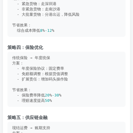
  - 紧急货物：走深圳港
  - 非紧急货物：走南沙港
  - 大批量货物：分港出运，降低风险
节省效果：
  综合成本降低
8
%
-12
%
策略四：保险优化
传统保险 → 年度统保
方案：
  - 年度保险协议：固定费率
  - 免赔额调整：根据货值调整
  - 扩展责任：增加码头操作险
节省效果：
  - 保险费率降低
20
%
-30
%
  - 理赔速度提高
50
%
策略五：供应链金融
现结运费 → 账期支持