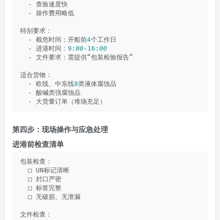
  - 查验速度快
  - 操作费用略低
特别要求：
  - 截危时间：开船前
4
个工作日
  - 进港时间：
9
:
00
-
16
:
00
  - 文件要求：需提供“包装检验报告”
适合货物：
  - 欧线、中东线
8
类液体腐蚀品
  - 酸碱类强腐蚀品
  - 大货量订单（堆场充足）
第四步：现场操作与应急处理
进港前检查清单
包装检查：
  □ UN标记清晰
  □ 封口严密
  □ 标签完整
  □ 无破损、无泄漏
文件检查：