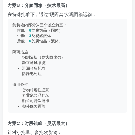
方案B：分舱同箱（技术最高）
在特殊批准下，通过“硬隔离”实现同箱运输：
集装箱内部分为三个独立舱室：
  前舱：
8
类腐蚀品（固体）
  中舱：
3
类易燃液体
  后舱：
8
类腐蚀品（液体）
隔离措施：
  - 钢制隔板（防火防腐蚀）
  - 独立通风系统
  - 泄漏收集托盘
  - 防静电处理
适用条件：
  - 货物相容性证明
  - 专业危险品包装
  - 船公司特殊批准
  - 额外保险覆盖
方案C：时段错峰（灵活最大）
针对小批量、多批次货物：