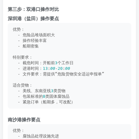
第三步：双港口操作对比
深圳港（盐田）操作要点
优势：
  - 危险品堆场面积大
  - 操作经验丰富
  - 船期密集
特别要求：
  - 截危时间：开船前
3
个工作日
  - 进港时间：
13
:
00
-
20
:
00
  - 文件要求：需提供“危险货物安全适运申报单”
适合货物：
  - 美线、东南亚线
3
类货物
  - 包装标准的
8
类固体腐蚀品
  - 紧急订单（船期多，可改配）
南沙港操作要点
优势：
  - 腐蚀品处理设施先进