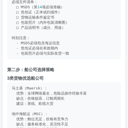
必须文件清单：
  □ MSDS（第
14
项必须准确）
  □ 危包证（正本或扫描件）
  □ 货物运输条件鉴定书
  □ 包装照片（内外包装清晰图）
  □ 产品说明书（成分、用途）
特别注意：
  - MSDS必须包含海运信息
  - 危包证必须在有效期内
  - 包装照片必须与实际发货一致
第二步：船公司选择策略
3类货物优选船公司
马士基（Maersk）：
  优势：全球网络最全，危险品操作经验丰富
  缺点：价格较高，订舱周期长
  建议：美线、欧线大货
地中海航运（MSC）：
  优势：舱位充足，价格有竞争力
  缺点：服务标准化，灵活性不足