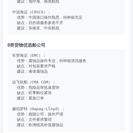
  建议：地中海、南美航线
中远海运（COSCO）：
  优势：中国港口操作熟悉，特种箱充足
  缺点：目的港服务参差不齐
  建议：东南亚、中东航线
8类货物优选船公司
长荣海运（EMC）：
  优势：腐蚀品操作专业，特种箱清洗服务
  缺点：对包装要求严格
  建议：液体腐蚀品
达飞轮船（CMA CGM）：
  优势：危险品审批速度快
  缺点：旺季舱位紧张
  建议：紧急订单
赫伯罗特（Hapag-Lloyd）：
  优势：德国公司，操作严谨
  缺点：文件要求繁琐
  建议：欧洲线高价值腐蚀品