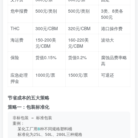
危申报费
500元/类别
500元/类别
3类、8类各
500元
THC
300元/CBM
320元/CBM
港口操作费
海运费
150-200美
160-220美
波动大
元/CBM
元/CBM
保险
货值0.15%
货值0.2%
腐蚀品费率略
高
应急处理
1000元/票
1500元/票
可退还
押金
节省成本的五大策略
策略一：包装标准化
非标包装 → 标准包装
案例：
  某化工厂用
8
种不同规格塑料桶
  标准化为25L、50L、200L三种规格