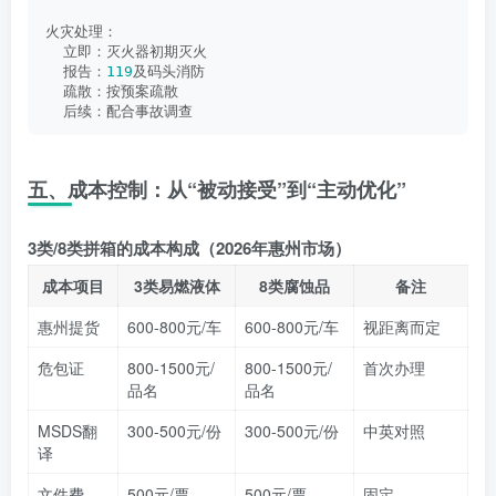
火灾处理：
  立即：灭火器初期灭火
  报告：
119
及码头消防
  疏散：按预案疏散
  后续：配合事故调查
五、成本控制：从“被动接受”到“主动优化”
3类/8类拼箱的成本构成（2026年惠州市场）
成本项目
3类易燃液体
8类腐蚀品
备注
惠州提货
600-800元/车
600-800元/车
视距离而定
危包证
800-1500元/
800-1500元/
首次办理
品名
品名
MSDS翻
300-500元/份
300-500元/份
中英对照
译
文件费
500元/票
500元/票
固定