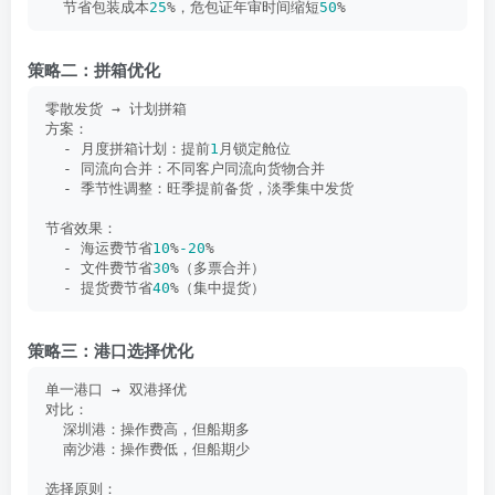
  节省包装成本
25
%，危包证年审时间缩短
50
%
策略二：拼箱优化
零散发货 → 计划拼箱
方案：
  - 月度拼箱计划：提前
1
月锁定舱位
  - 同流向合并：不同客户同流向货物合并
  - 季节性调整：旺季提前备货，淡季集中发货
节省效果：
  - 海运费节省
10
%
-20
%
  - 文件费节省
30
%（多票合并）
  - 提货费节省
40
%（集中提货）
策略三：港口选择优化
单一港口 → 双港择优
对比：
  深圳港：操作费高，但船期多
  南沙港：操作费低，但船期少
选择原则：