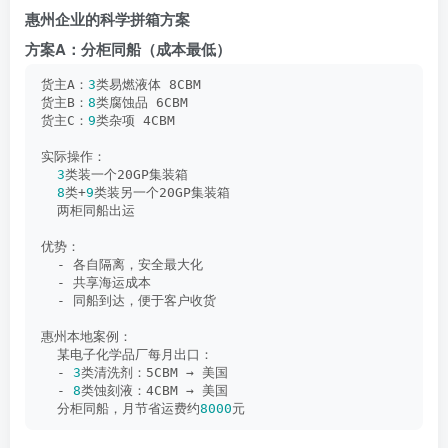
惠州企业的科学拼箱方案
方案A：分柜同船（成本最低）
货主A：
3
类易燃液体 8CBM
货主B：
8
类腐蚀品 6CBM
货主C：
9
类杂项 4CBM
实际操作：
3
类装一个20GP集装箱
8
类+
9
类装另一个20GP集装箱
  两柜同船出运
优势：
  - 各自隔离，安全最大化
  - 共享海运成本
  - 同船到达，便于客户收货
惠州本地案例：
  某电子化学品厂每月出口：
  - 
3
类清洗剂：5CBM → 美国
  - 
8
类蚀刻液：4CBM → 美国
  分柜同船，月节省运费约
8000
元