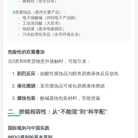
  - 稀释剂（全市分布）
8
类腐蚀品（惠州主要产品）：
  - 电子级酸碱（仲恺电子产业园）
  - 工业清洗酸（大亚湾）
  - 蚀刻液（惠东电镀园区）
  - 污水处理化学品（全市环保企业）
危险性的双重叠加
当3类和8类货物意外接触时，可能引发：
剧烈反应
：如酸性腐蚀品与醇类易燃液体反应放热
催化燃烧
：某些腐蚀品可催化易燃液体燃烧
腐蚀包装
：酸碱腐蚀包装材料，导致泄漏
二、拼箱相容性：从“不能混”到“科学配”
国际规则与中国实践
IMDG规则的基本原则