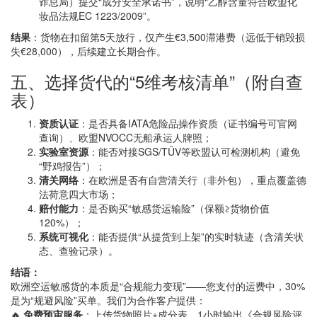
诈总局）提交“成分安全承诺书”，说明“乙醇含量符合欧盟化
妆品法规EC 1223/2009”。
结果
：货物在扣留第5天放行，仅产生€3,500滞港费（远低于销毁损
失€28,000），后续建立长期合作。
五、选择货代的“5维考核清单”（附自查
表）
资质认证
：是否具备IATA危险品操作资质（证书编号可官网
查询）、欧盟NVOCC无船承运人牌照；
实验室资源
：能否对接SGS/TÜV等欧盟认可检测机构（避免
“野鸡报告”）；
清关网络
：在欧洲是否有自营清关行（非外包），重点覆盖德
法荷意四大市场；
赔付能力
：是否购买“敏感货运输险”（保额≥货物价值
120%）；
系统可视化
：能否提供“从提货到上架”的实时轨迹（含清关状
态、查验记录）。
结语：
欧洲空运敏感货的本质是“合规能力变现”——您支付的运费中，30%
是为“规避风险”买单。我们为合作客户提供：
🔥
免费预审服务
：上传货物照片+成分表，1小时输出《合规风险评