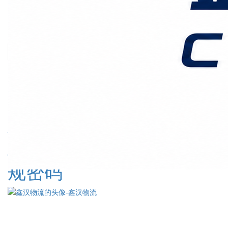
价格时效
关于我们
客户案例
联系我们
首页
上海国际物流
正文
中国货代实战手册：欧洲
空运专线敏感货（电池/液
体）清关全包门到门——
破解欧盟“红色禁区”的合
规密码