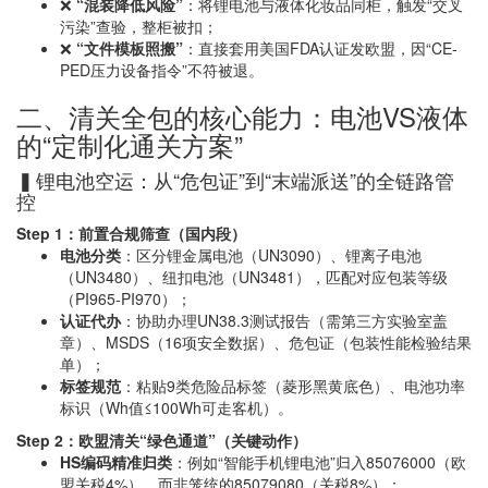
❌
“混装降低风险”
：将锂电池与液体化妆品同柜，触发“交叉
污染”查验，整柜被扣；
❌
“文件模板照搬”
：直接套用美国FDA认证发欧盟，因“CE-
PED压力设备指令”不符被退。
二、清关全包的核心能力：电池VS液体
的“定制化通关方案”
▍锂电池空运：从“危包证”到“末端派送”的全链路管
控
Step 1：前置合规筛查（国内段）
电池分类
：区分锂金属电池（UN3090）、锂离子电池
（UN3480）、纽扣电池（UN3481），匹配对应包装等级
（PI965-PI970）；
认证代办
：协助办理UN38.3测试报告（需第三方实验室盖
章）、MSDS（16项安全数据）、危包证（包装性能检验结果
单）；
标签规范
：粘贴9类危险品标签（菱形黑黄底色）、电池功率
标识（Wh值≤100Wh可走客机）。
Step 2：欧盟清关“绿色通道”（关键动作）
HS编码精准归类
：例如“智能手机锂电池”归入85076000（欧
盟关税4%），而非笼统的85079080（关税8%）；