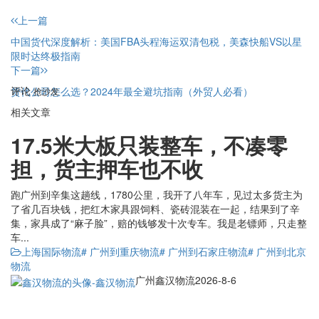
上一篇
中国货代深度解析：美国FBA头程海运双清包税，美森快船VS以星
限时达终极指南
下一篇
评论
货代公司怎么选？2024年最全避坑指南（外贸人必看）
抢沙发
相关文章
17.5米大板只装整车，不凑零
担，货主押车也不收
跑广州到辛集这趟线，1780公里，我开了八年车，见过太多货主为
了省几百块钱，把红木家具跟饲料、瓷砖混装在一起，结果到了辛
集，家具成了“麻子脸”，赔的钱够发十次专车。我是老镖师，只走整
车...
上海国际物流
# 广州到重庆物流
# 广州到石家庄物流
# 广州到北京
物流
广州鑫汉物流
2026-8-6