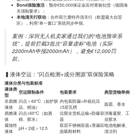
Bond保险激活
：预存€50,000保证金应对查验扣货（德国海
关强制要求）；
本地清关行联动
：合作荷兰鹿特丹清关行（欧盟最大自贸
区），利用“单一窗口”系统同步申报。
案例：深圳无人机卖家通过我们的“电池预审系
统”，提前拦截3批次“容量虚标”电池（实际
2200mAh申报2000mAh），避免€12,000罚
款。
▍液体空运：“闪点检测+成分溯源”双保险策略
液体分类与包装标准
液体类
空运限制条件
包装要求
典型货物举例
型
非易燃
闪点＞60℃（如护肤
内包装防漏+外箱抗压
面霜、香水
液体
品、精油）
≥5层瓦楞
易燃液
闪点≤60℃（如酒
仅限全货机运输+防爆容
消毒凝胶、工
体
精、胶水）
器
业胶水
腐蚀性
双层不锈钢容器+泄漏应
电池电解液、
pH＜2或＞12.5
液体
急吸附材料
清洁剂