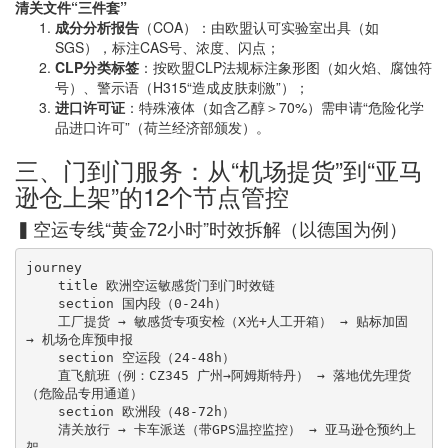
清关文件“三件套”
成分分析报告
（COA）：由欧盟认可实验室出具（如
SGS），标注CAS号、浓度、闪点；
CLP分类标签
：按欧盟CLP法规标注象形图（如火焰、腐蚀符
号）、警示语（H315“造成皮肤刺激”）；
进口许可证
：特殊液体（如含乙醇＞70%）需申请“危险化学
品进口许可”（荷兰经济部颁发）。
三、门到门服务：从“机场提货”到“亚马
逊仓上架”的12个节点管控
▍空运专线“黄金72小时”时效拆解（以德国为例）
journey  

    title 欧洲空运敏感货门到门时效链  

    section 国内段（0-24h）  

    工厂提货 → 敏感货专项安检（X光+人工开箱） → 贴标加固 
→ 机场仓库预申报  

    section 空运段（24-48h）  

    直飞航班（例：CZ345 广州→阿姆斯特丹） → 落地优先理货
（危险品专用通道）  

    section 欧洲段（48-72h）  

    清关放行 → 卡车派送（带GPS温控监控） → 亚马逊仓预约上