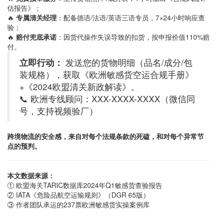
估报告》；
🔥
专属清关经理
：配备德语/法语/英语三语专员，7×24小时响应查
验；
🔥
赔付兜底承诺
：因货代操作失误导致的扣货，按申报价值110%赔
付。
立即行动：
发送您的货物明细（品名/成分/包
装规格），获取《欧洲敏感货空运合规手册》
+《2024欧盟清关新政解读》。
📞 欧洲专线顾问：XXX-XXXX-XXXX（微信同
号，支持视频验厂）
跨境物流的安全感，来自对每个法规条款的死磕，和对每个异常节
点的预判。
本文数据来源：
① 欧盟海关TARIC数据库2024年Q1敏感货查验报告
② IATA《危险品航空运输规则》（DGR 65版）
③ 作者团队承运的237票欧洲敏感货实操案例库