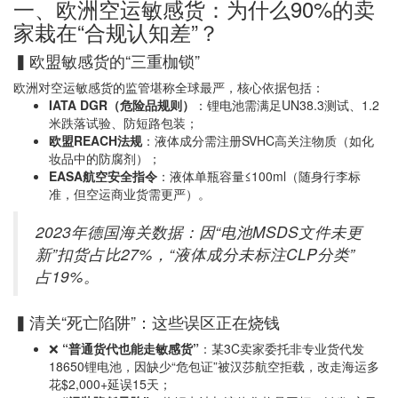
一、欧洲空运敏感货：为什么90%的卖
家栽在“合规认知差”？
▍欧盟敏感货的“三重枷锁”
欧洲对空运敏感货的监管堪称全球最严，核心依据包括：
IATA DGR（危险品规则）
：锂电池需满足UN38.3测试、1.2
米跌落试验、防短路包装；
欧盟REACH法规
：液体成分需注册SVHC高关注物质（如化
妆品中的防腐剂）；
EASA航空安全指令
：液体单瓶容量≤100ml（随身行李标
准，但空运商业货需更严）。
2023年德国海关数据：因“电池MSDS文件未更
新”扣货占比27%，“液体成分未标注CLP分类”
占19%。
▍清关“死亡陷阱”：这些误区正在烧钱
❌
“普通货代也能走敏感货”
：某3C卖家委托非专业货代发
18650锂电池，因缺少“危包证”被汉莎航空拒载，改走海运多
花$2,000+延误15天；