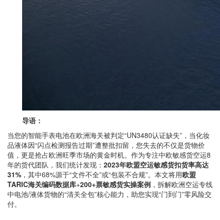
导语：
当您的智能手表电池在欧洲海关被判定“UN3480认证缺失”，当化妆
品液体因“闪点检测报告过期”遭整批扣留，您失去的不仅是货物价
值，更是抢占欧洲旺季市场的黄金时机。作为专注中欧敏感货空运8
年的货代团队，我们统计发现：
2023年欧盟空运敏感货扣货率高达
31%
，其中68%源于“文件不全”或“包装不合规”。本文将用
欧盟
TARIC海关编码数据库
+
200+票敏感货实操案例
，拆解欧洲空运专线
中电池/液体货物的“清关全包”核心能力，助您实现“门到门”零风险交
付。