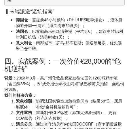
▍末端派送“避坑指南”
德国仓
：需提前48小时预约（DHL/UPS旺季爆仓），液体货
物避开周一/周五（海关周末加班少）；
法国仓
：巴黎戴高乐机场清关慢（平均3天），建议中转比利
时列日机场（清关时效1天）；
意大利仓
：南部城市（罗马/那不勒斯）派送易延误，优先选
米兰仓中转。
四、实战案例：一次价值€28,000的“危
机逆转”
背景
：2024年3月，某广州化妆品卖家发往法国的1200瓶精华液
（含乙醇35%），因“成分报告未标注闪点”被巴黎海关扣留，面临销
毁风险。
我们的解决方案
：
紧急检测
：协调法国实验室加急检测闪点（结果58℃，属易
燃液体），补做“全货机运输许可”；
文件重构
：重新制作CLP标签（添加火焰象形图）、更新
COA报告（补充闪点数据）；
清关公关
：通过合作清关行向法国DGCCRF（竞争消费反欺