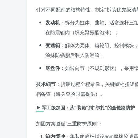
针对不同配件的结构特性，制定“拆装优先级清
发动机
：拆分为缸体、曲轴、活塞连杆三组
在防震箱内（填充聚氨酯泡沫）；
变速箱
：解体为壳体、齿轮组、控制模块，
涂抹防锈脂后装入防潮箱；
底盘件
：如转向节（不规则形状），采用“
技术细节
：拆装过程全程录像，关键螺栓扭矩值
档备查（海关查验时需提供）。
▶
军工级加固：从“装箱”到“绑扎”的全链路防护
加固方案遵循“三重防护原则”：
箱内缓冲
：集装箱底板铺设5cm厚橡胶减震