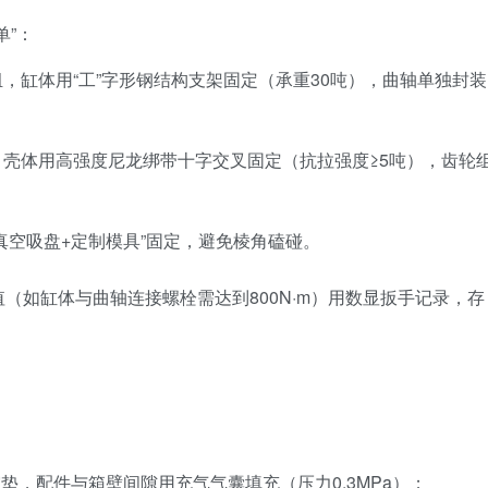
单”：
，缸体用“工”字形钢结构支架固定（承重30吨），曲轴单独封装
壳体用高强度尼龙绑带十字交叉固定（抗拉强度≥5吨），齿轮
真空吸盘+定制模具”固定，避免棱角磕碰。
（如缸体与曲轴连接螺栓需达到800N·m）用数显扳手记录，存
垫，配件与箱壁间隙用充气气囊填充（压力0.3MPa）；