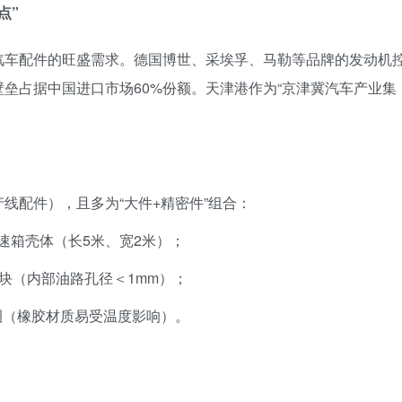
点”
汽车配件的旺盛需求。德国博世、采埃孚、马勒等品牌的发动机
垒占据中国进口市场60%份额。天津港作为“京津冀汽车产业集
线配件），且多为“大件+精密件”组合：
变速箱壳体（长5米、宽2米）；
阀块（内部油路孔径＜1mm）；
圈（橡胶材质易受温度影响）。