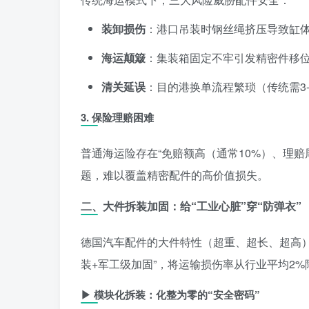
装卸损伤
：港口吊装时钢丝绳挤压导致缸体
海运颠簸
：集装箱固定不牢引发精密件移
清关延误
：目的港换单流程繁琐（传统需3
3.
保险理赔困难
普通海运险存在“免赔额高（通常10%）、理赔
题，难以覆盖精密配件的高价值损失。
二、大件拆装加固：给“工业心脏”穿“防弹衣”
德国汽车配件的大件特性（超重、超长、超高
装+军工级加固”，将运输损伤率从行业平均2%降
▶
模块化拆装：化整为零的“安全密码”