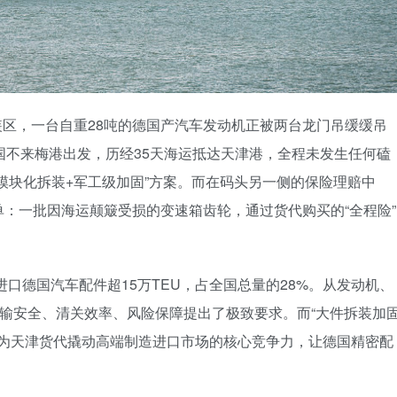
区，一台自重28吨的德国产汽车发动机正被两台龙门吊缓缓吊
国不来梅港出发，历经35天海运抵达天津港，全程未发生任何磕
模块化拆装+军工级加固”方案。而在码头另一侧的保险理赔中
：一批因海运颠簸受损的变速箱齿轮，通过货代购买的“全程险”
进口德国汽车配件超15万TEU，占全国总量的28%。从发动机、
运输安全、清关效率、风险保障提出了极致要求。而“大件拆装加
成为天津货代撬动高端制造进口市场的核心竞争力，让德国精密配