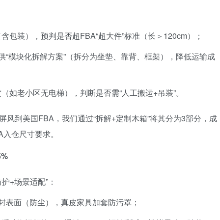
包装），预判是否超FBA“超大件”标准（长＞120cm）；
供“模块化拆解方案”（拆分为坐垫、靠背、框架），降低运输成
（如老小区无电梯），判断是否需“人工搬运+吊装”。
风到美国FBA，我们通过“拆解+定制木箱”将其分为3部分，成
BA入仓尺寸要求。
5%
护+场景适配”：
密封表面（防尘），真皮家具加套防污罩；