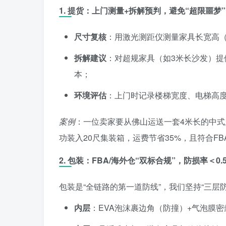
1.
提货：上门测量+拆解预判，避免“超限噩梦”
尺寸复核
：用激光测距仪测量家具长宽高（含
拆解建议
：对超规家具（如3米长沙发）提
本；
环境评估
：上门时记录楼梯宽度、电梯高度
案例
：一位卖家要从佛山运送一套4米长的中式屏
功装入20尺集装箱，运费节省35%，且符合F
2.
包装：FBA/海外仓“双标合规”，防损率＜0.
包装是“全链路的第一道防线”，我们坚持“三层防
内层
：EVA泡沫裹边角（防撞）+气泡膜