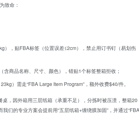
尤为致命：
kg），贴FBA标签（位置误差≤2cm），禁止用订书钉（易划伤
标签（含商品名称、尺寸、颜色），错贴1个标签整箱拒收；
g）需走“FBA Large Item Program”，额外收费$40/件。
木餐桌，因外箱用三层纸箱（承重不足），分拣时被压溃，整箱20
。而我们的专业方案会提前用“五层纸箱+缠绕膜加固”，并通过“FB