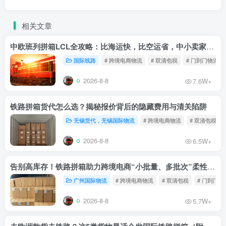
相关文章
中欧班列拼箱LCL全攻略：比海运快，比空运省，中小卖家的物流新宠！
国际线路
# 跨境电商物流
# 双清包税
# 门到门物流
2026-8-8
7.6W+
铁路拼箱货代怎么选？揭秘报价背后的隐藏费用与清关陷阱
无锡货代，无锡国际物流
# 跨境电商物流
# 双清包税
2026-8-8
6.5W+
告别高库存！铁路拼箱助力跨境电商“小批量、多批次”柔性补货
广州国际物流
# 跨境电商物流
# 双清包税
# 门到门物
2026-8-8
5.7W+