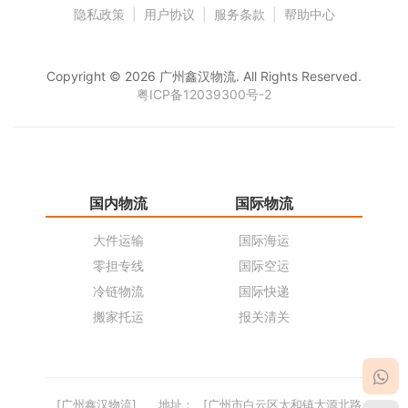
隐私政策
|
用户协议
|
服务条款
|
帮助中心
Copyright © 2026 广州鑫汉物流. All Rights Reserved.
粤ICP备12039300号-2
国内物流
国际物流
仓
大件运输
国际海运
仓
零担专线
国际空运
同
冷链物流
国际快递
货
搬家托运
报关清关
货
[广州鑫汉物流]
地址：
[广州市白云区太和镇大源北路