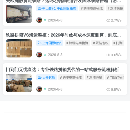
去欧洲散货走铁路？这5类货物最适合发国际铁路拼箱（附禁运清单）
中山货代. 中山国际物流
# 跨境电商物流
# 双清包税
2026-8-8
3.7W+
铁路拼箱VS海运整柜：2026年时效与成本深度测算，到底能省多少钱？
上海国际物流
# 跨境电商物流
# 双清包税
# 门到门物
2026-8-8
9.6W+
门到门无忧直达：专业铁路拼箱货代的一站式服务流程解析
大件运输
# 跨境电商物流
# 双清包税
# 门到门物流
2026-8-8
6.5W+