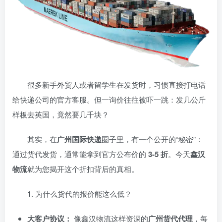
很多新手外贸人或者留学生在发货时，习惯直接打电话
给快递公司的官方客服。但一询价往往被吓一跳：发几公斤
样板去英国，竟然要几千块？
​其实，在
广州国际快递
圈子里，有一个公开的“秘密”：
通过货代发货，通常能拿到官方公布价的
3-5 折
。今天
鑫汉
物流
就为您揭开这个折扣背后的真相。
​1. 为什么货代的报价能这么低？
大客户协议：
像鑫汉物流这样资深的
广州货代代理
，每