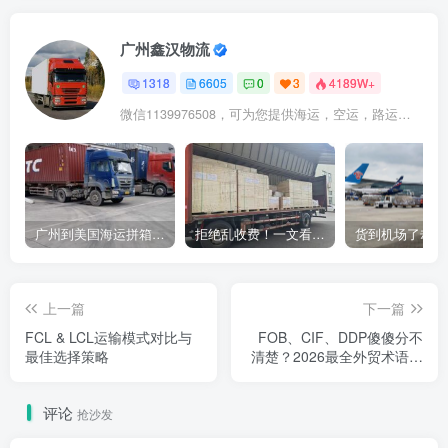
广州鑫汉物流
1318
6605
0
3
4189W+
微信1139976508，可为您提供海运，空运，路运，铁路运输
广州到美国海运拼箱多少钱？2024年最新运费构成+隐藏费用避坑指南
拒绝乱收费！一文看懂中国货代计费套路，教你避开所有隐形坑
上一篇
下一篇
FCL & LCL运输模式对比与
FOB、CIF、DDP傻傻分不
最佳选择策略
清楚？2026最全外贸术语解
析，看这一篇就够了！
评论
抢沙发