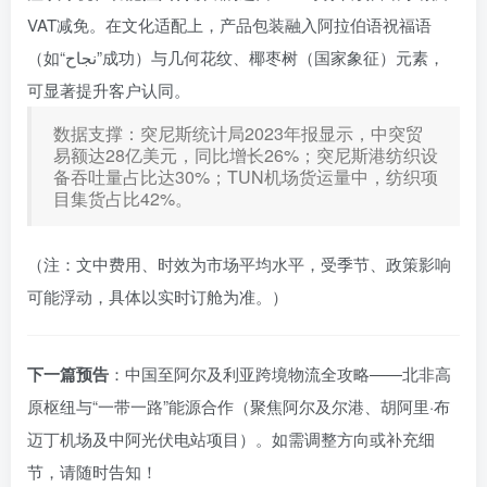
VAT减免。在文化适配上，产品包装融入阿拉伯语祝福语
（如“نجاح”成功）与几何花纹、椰枣树（国家象征）元素，
可显著提升客户认同。
数据支撑：突尼斯统计局2023年报显示，中突贸
易额达28亿美元，同比增长26%；突尼斯港纺织设
备吞吐量占比达30%；TUN机场货运量中，纺织项
目集货占比42%。
（注：文中费用、时效为市场平均水平，受季节、政策影响
可能浮动，具体以实时订舱为准。）
下一篇预告
：中国至阿尔及利亚跨境物流全攻略——北非高
原枢纽与“一带一路”能源合作（聚焦阿尔及尔港、胡阿里·布
迈丁机场及中阿光伏电站项目）。如需调整方向或补充细
节，请随时告知！