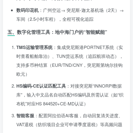
数码印花机
：广州空运→ 突尼斯-迦太基机场（2天）→
车间（2.5小时车程），全程可视化追踪
五、数字化管理工具：地中海门户的“智能赋能”
TMS运输管理系统
：集成突尼斯港PORTNET系统（实
时查看船舶靠泊）、TUN货运系统（追踪航班动态），
支持多币种结算（EUR/TND/CNY，突尼斯第纳尔挂钩
欧元）
HS编码-CE认证匹配工具
：对接突尼斯“INNORPI数据
库”，输入中文品名自动匹配HS编码及所需认证（如“织
布机”对应HS 844520+CE-MD认证）
智能客服
：配置阿拉伯语AI客服，自动回复清关进度、
VAT退税（纺织项目企业可申请季度退税）等高频问题