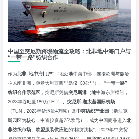
中国至突尼斯跨境物流全攻略：北非地中海门户与
“一带一路”纺织合作
作为
北非“地中海门户”
（地处地中海中部，连接欧洲与撒哈
拉以南非洲，距意大利西西里岛仅130公里）、
“一带一路”
纺织合作示范区
，突尼斯凭借
突尼斯港
（地中海东岸枢纽，
2023年吞吐量180万TEU）、
突尼斯-迦太基国际机场
（TUN，2023年货运量4万吨）及
中突纺织产业园
（斯法克
斯园区为核心，中资投资超7亿欧元），成为中国商品进入
北
非纺织市场
、
欧盟服装供应链
的“棉纺跳板”。2023年中突贸
易额突破28亿美元（同比增长26%），电商市场规模达2.5亿