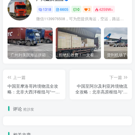
1318
6605
0
3
4259W+
微信1139976508，可为您提供海运，空运，路运，铁路运输
广州到美国海运拼箱多少钱？2024年最新运费构成+隐藏费用避坑指南
拒绝乱收费！一文看懂中国货代计费套路，教你避开所有隐形坑
上一篇
下一篇
中国至摩洛哥跨境物流全攻
中国至阿尔及利亚跨境物流
略：北非大西洋枢纽与“一带
全攻略：北非高原枢纽与“一
一路”渔业合作
带一路”能源合作
评论
抢沙发
相关文章