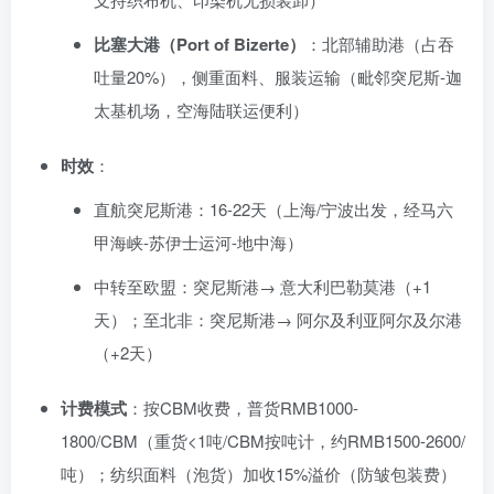
比塞大港（Port of Bizerte）
：北部辅助港（占吞
吐量20%），侧重面料、服装运输（毗邻突尼斯-迦
太基机场，空海陆联运便利）
时效
：
直航突尼斯港：16-22天（上海/宁波出发，经马六
甲海峡-苏伊士运河-地中海）
中转至欧盟：突尼斯港→ 意大利巴勒莫港（+1
天）；至北非：突尼斯港→ 阿尔及利亚阿尔及尔港
（+2天）
计费模式
：按CBM收费，普货RMB1000-
1800/CBM（重货<1吨/CBM按吨计，约RMB1500-2600/
吨）；纺织面料（泡货）加收15%溢价（防皱包装费）