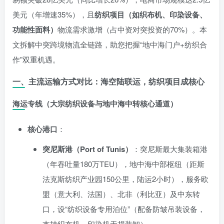
美元（年增速35%），且
纺织项目（如织布机、印染设备、
功能性面料）
物流需求激增（占中资对突投资的70%）。本
文拆解中突跨境物流全链路，助您把握“地中海门户+纺织合
作”双重机遇。
一、主流运输方式对比：海空陆联运，纺织项目成核心
海运专线
（大宗纺织设备与地中海中转核心通道）
核心港口
：
突尼斯港（Port of Tunis）
：突尼斯最大集装箱港
（年吞吐量180万TEU），地中海中部枢纽（距斯
法克斯纺织产业园150公里，陆运2小时），服务欧
盟（意大利、法国）、北非（利比亚）及中东转
口，设“纺织设备专用泊位”（配备防皱吊装设备，
支持织布机、印染机无损装卸）