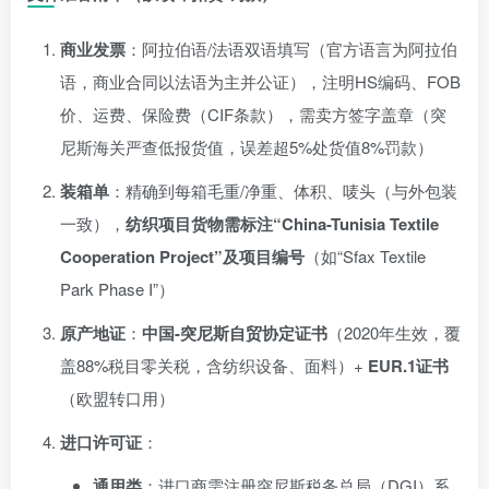
商业发票
：阿拉伯语/法语双语填写（官方语言为阿拉伯
语，商业合同以法语为主并公证），注明HS编码、FOB
价、运费、保险费（CIF条款），需卖方签字盖章（突
尼斯海关严查低报货值，误差超5%处货值8%罚款）
装箱单
：精确到每箱毛重/净重、体积、唛头（与外包装
一致），
纺织项目货物需标注“China-Tunisia Textile
Cooperation Project”及项目编号
（如“Sfax Textile
Park Phase I”）
原产地证
：
中国-突尼斯自贸协定证书
（2020年生效，覆
盖88%税目零关税，含纺织设备、面料）+
EUR.1证书
（欧盟转口用）
进口许可证
：
通用类
：进口商需注册突尼斯税务总局（DGI）系