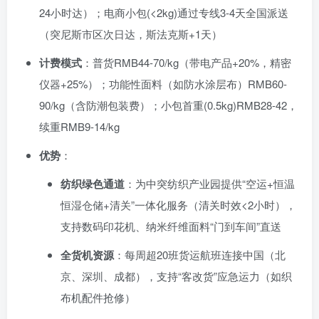
24小时达）；电商小包(<2kg)通过专线3-4天全国派送
（突尼斯市区次日达，斯法克斯+1天）
计费模式
：普货RMB44-70/kg（带电产品+20%，精密
仪器+25%）；功能性面料（如防水涂层布）RMB60-
90/kg（含防潮包装费）；小包首重(0.5kg)RMB28-42，
续重RMB9-14/kg
优势
：
纺织绿色通道
：为中突纺织产业园提供“空运+恒温
恒湿仓储+清关”一体化服务（清关时效<2小时），
支持数码印花机、纳米纤维面料“门到车间”直送
全货机资源
：每周超20班货运航班连接中国（北
京、深圳、成都），支持“客改货”应急运力（如织
布机配件抢修）