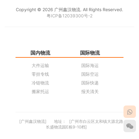
Copyright © 2026 广州鑫汉物流. All Rights Reserved.
粤ICP备12039300号-2
国内物流
国际物流
仓
大件运输
国际海运
仓
零担专线
国际空运
同
冷链物流
国际快递
货
搬家托运
报关清关
货
[广州鑫汉物流]
地址：
[广州市白云区太和镇大源北路
长盛物流园E栋9-10档]