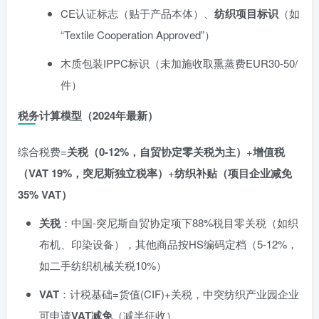
CE认证标志（贴于产品本体）、
纺织项目标识
（如
“Textile Cooperation Approved”）
木质包装IPPC标识（未加施收取熏蒸费EUR30-50/
件）
税务计算模型（2024年最新）
综合税费=
关税（0-12%，自贸协定零关税为主）
+
增值税
（VAT 19%，突尼斯独立税率）
+
纺织补贴（项目企业减免
35% VAT）
关税
：中国-突尼斯自贸协定项下88%税目零关税（如织
布机、印染设备），其他商品按HS编码定档（5-12%，
如二手纺织机械关税10%）
VAT
：计税基础=货值(CIF)+关税，中突纺织产业园企业
可申请
VAT减免
（减半征收）