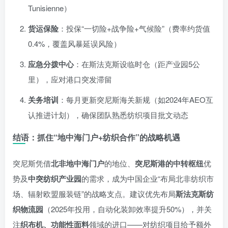
Tunisienne）
货运保险
：投保“一切险+战争险+气候险”（费率约货值
0.4%，覆盖风暴延误风险）
应急分拨中心
：在斯法克斯设临时仓（距产业园5公
里），应对港口突发滞留
关务培训
：每月更新突尼斯海关新规（如2024年AEO互
认推进计划），确保团队熟悉纺织项目批文动态
结语：抓住“地中海门户+纺织合作”的战略机遇
突尼斯凭借
北非地中海门户
的地位、
突尼斯港的中转枢纽
优
势及
中突纺织产业园
的需求，成为中国企业“布局北非纺织市
场、辐射欧盟服装链”的战略支点。建议优先布局
斯法克斯纺
织物流园
（2025年投用，自动化装卸效率提升50%），并关
注
织布机、功能性面料
领域的进口——对纺织项目给予额外