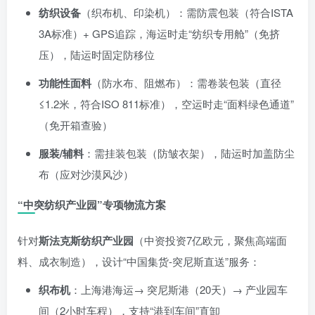
纺织设备
（织布机、印染机）：需防震包装（符合ISTA
3A标准）+ GPS追踪，海运时走“纺织专用舱”（免挤
压），陆运时固定防移位
功能性面料
（防水布、阻燃布）：需卷装包装（直径
≤1.2米，符合ISO 811标准），空运时走“面料绿色通道”
（免开箱查验）
服装/辅料
：需挂装包装（防皱衣架），陆运时加盖防尘
布（应对沙漠风沙）
“中突纺织产业园”专项物流方案
针对
斯法克斯纺织产业园
（中资投资7亿欧元，聚焦高端面
料、成衣制造），设计“中国集货-突尼斯直送”服务：
织布机
：上海港海运→ 突尼斯港（20天）→ 产业园车
间（2小时车程），支持“港到车间”直卸