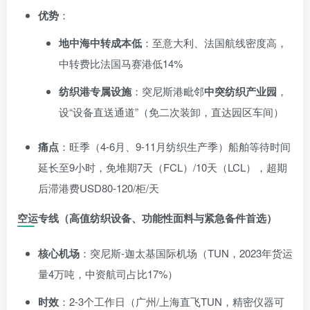
优势
：
地中海中转成本低
：至意大利、法国航线密度高，
中转费比法国马赛港低14%
纺织港专属设施
：突尼斯港毗邻
中突纺织产业园
，
设“设备直送通道”（免二次装卸，直达园区车间）
痛点
：旺季（4-6月、9-11月纺织生产季）船舶等待时间
延长至9小时，免堆期7天（FCL）/10天（LCL），超期
后滞港费USD80-120/柜/天
空运专线
（高值纺织设备、功能性面料与紧急备件首选）
核心机场
：突尼斯-迦太基国际机场（TUN，2023年货运
量4万吨，中资航司占比17%）
时效
：2-3个工作日（广州/上海直飞TUN，精密仪器可