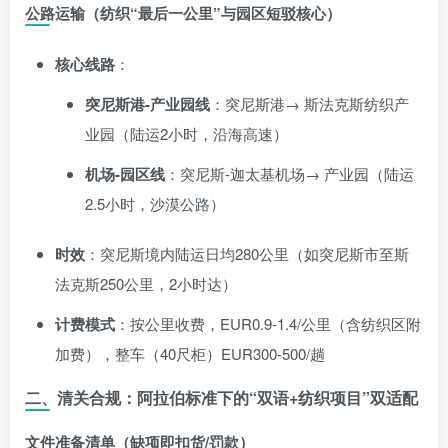
公路运输
（纺织“最后一公里”与园区短驳核心）
核心线路
：
突尼斯港-产业园线
：突尼斯港→ 斯法克斯纺织产
业园（陆运2小时，沿海高速）
机场-园区线
：突尼斯-迦太基机场→ 产业园（陆运
2.5小时，沙漠公路）
时效
：突尼斯境内陆运日均280公里（如突尼斯市至斯
法克斯250公里，2小时达）
计费模式
：按公里收费，EUR0.9-1.4/公里（含纺织区附
加费），整车（40尺柜）EUR300-500/趟
二、清关合规：阿拉伯标准下的“双语+纺织项目”双适配
文件准备清单（缺项即扣货/罚款）