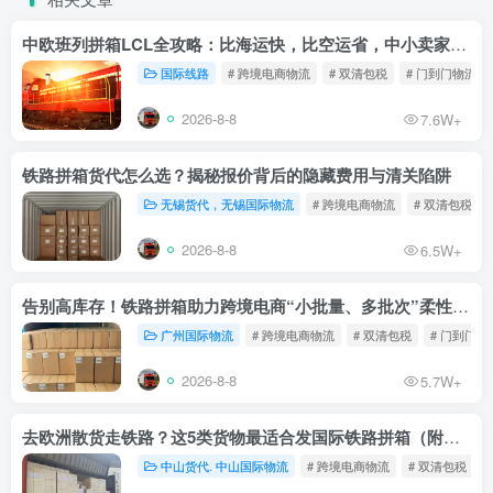
中欧班列拼箱LCL全攻略：比海运快，比空运省，中小卖家的物流新宠！
国际线路
# 跨境电商物流
# 双清包税
# 门到门物流
2026-8-8
7.6W+
铁路拼箱货代怎么选？揭秘报价背后的隐藏费用与清关陷阱
无锡货代，无锡国际物流
# 跨境电商物流
# 双清包税
2026-8-8
6.5W+
告别高库存！铁路拼箱助力跨境电商“小批量、多批次”柔性补货
广州国际物流
# 跨境电商物流
# 双清包税
# 门到门物
2026-8-8
5.7W+
去欧洲散货走铁路？这5类货物最适合发国际铁路拼箱（附禁运清单）
中山货代. 中山国际物流
# 跨境电商物流
# 双清包税