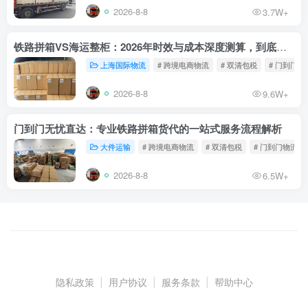
2026-8-8
3.7W+
铁路拼箱VS海运整柜：2026年时效与成本深度测算，到底能省多少钱？
上海国际物流
# 跨境电商物流
# 双清包税
# 门到门物
2026-8-8
9.6W+
门到门无忧直达：专业铁路拼箱货代的一站式服务流程解析
大件运输
# 跨境电商物流
# 双清包税
# 门到门物流
2026-8-8
6.5W+
隐私政策
|
用户协议
|
服务条款
|
帮助中心