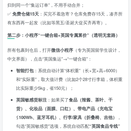
归到同一个“集运订单”，不用手动合并；
✅
免费仓储15天
：买完不着急寄？仓库免费存15天，凑齐所
有东西再一起发（比如等黑五/圣诞大促买齐再寄）。
第二步：小程序“一键合箱+英国专属算价”（透明无套路）
所有包裹到仓后，打开
微信小程序
（专为英国留学生设计，
中文界面），点击“英国集运”→“一键合箱”：
智能打包
：系统自动计算“体积重”（长×宽×高÷6000）
和“实际重”，取大值计费（比如2个28寸行李箱，体积重
比实际重少5kg，省150元）；
英国敏感货标注
：如果买了
食品（辣酱、茶叶、干
货）、化妆品（面膜、口红）、带电产品（充电宝
≤100Wh、蓝牙耳机）、行李/家具（折叠椅、吉他）
，
勾选“英国敏感货”选项，系统自动匹配
“英国食品专线”