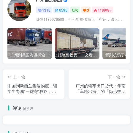
1318
6595
0
3
4189W+
微信1139976508，可为您提供海运，空运，路运，铁路运输
广州到美国海运拼箱多少钱？2024年最新运费构成+隐藏费用避坑指南
拒绝乱收费！一文看懂中国货代计费套路，教你避开所有隐形坑
上一篇
下一篇
中国到新西兰集运物流：留
广州的轿车出口货代：华南
学生专属“一键寄”攻略，双
「车轮出海」的「隐形护航
清包税+敏感货专线，奥克
者」
兰/惠灵顿直达
评论
抢沙发