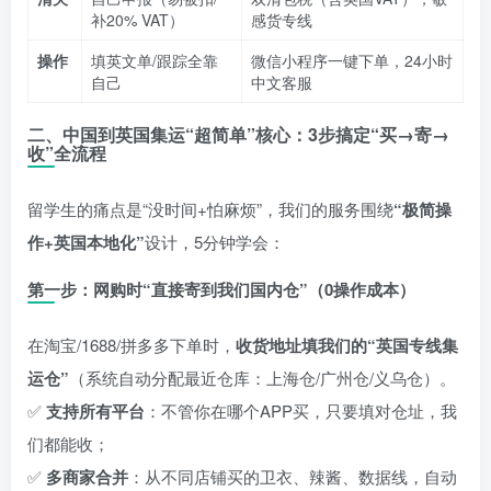
补20% VAT）
感货专线
操作
填英文单/跟踪全靠
微信小程序一键下单，24小时
自己
中文客服
二、中国到英国集运“超简单”核心：3步搞定“买→寄→
收”全流程
留学生的痛点是“没时间+怕麻烦”，我们的服务围绕
“极简操
作+英国本地化”
设计，5分钟学会：
第一步：网购时“直接寄到我们国内仓”（0操作成本）
在淘宝/1688/拼多多下单时，
收货地址填我们的“英国专线集
运仓”
（系统自动分配最近仓库：上海仓/广州仓/义乌仓）。
✅
支持所有平台
：不管你在哪个APP买，只要填对仓址，我
们都能收；
✅
多商家合并
：从不同店铺买的卫衣、辣酱、数据线，自动