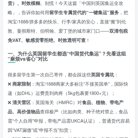
货）、时效模糊
。别慌！今天这篇「中国到英国集运全攻
略」，告诉你如何用
留学生专属货代的“一键集运”服务
，把
淘宝/1688/拼多多的快乐、行李/家具的安心，直接“搬”到伦
敦、曼彻斯特、伯明翰、爱丁堡的城市家门口——
双清包税
免VAT、敏感货零拒绝、时效透明可查
！
一、为什么英国留学生都选“中国货代集运”？先看这组
“麻烦vs省心”对比
很多留学生第一次自己寄件，都会踩这些
英国专属坑
：
❌
商家限制
：淘宝/1688商家大多标注“不接英国单”，国际快
递（如DHL）运费贵到肉疼（5kg包裹要1800+元）；
❌
清关雷区
：英国海关（HMRC）对
食品、植物、带电产
品、高价值物品
查得极严（比如肉类、种子绝对禁止，食品
需“个人自用”申报，带电产品需UKCA认证），普通货代容易
因“VAT漏缴”或“申报不当”扣货；