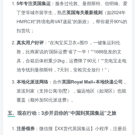
5年专注英国集运
：服务过伦敦、曼彻斯特、伯明翰、爱
丁堡等城市留学生，熟悉
英国海关最新规则
（如2024年
HMRC对“跨境电商VAT递延”的新政），帮你避开90%的
扣货坑；
真实用户好评
：“在淘宝买卫衣+围巾，一键集运到伦
敦，比商家说的‘国际运费’省了一半！”“1688批发的文
具，合箱后体积重少2kg，运费降了90元！”“充电宝走电
池专线到曼彻斯特，7天到，安检完全放行！”；
本地化派送网络
：合作
英国Royal Mail+本地快递公司
，
派送到家（支持公寓/别墅），偏远地区（如湖区）也能
覆盖（额外加50元派送费）。
五、现在行动：3步开启你的“中国到英国集运”之旅
注册领券
：微信搜【XX货代英国集运】小程序，注册后