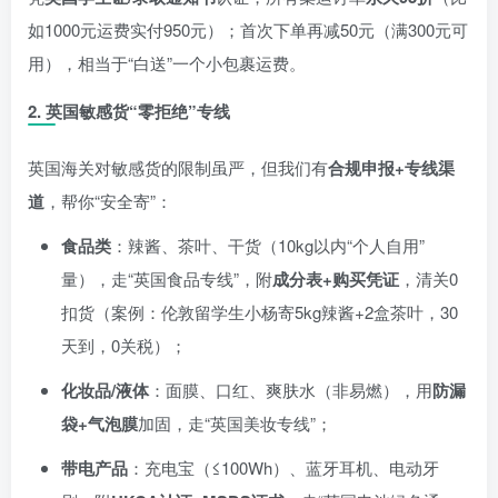
如1000元运费实付950元）；首次下单再减50元（满300元可
用），相当于“白送”一个小包裹运费。
2.
英国敏感货“零拒绝”专线
英国海关对敏感货的限制虽严，但我们有
合规申报+专线渠
道
，帮你“安全寄”：
食品类
：辣酱、茶叶、干货（10kg以内“个人自用”
量），走“英国食品专线”，附
成分表+购买凭证
，清关0
扣货（案例：伦敦留学生小杨寄5kg辣酱+2盒茶叶，30
天到，0关税）；
化妆品/液体
：面膜、口红、爽肤水（非易燃），用
防漏
袋+气泡膜
加固，走“英国美妆专线”；
带电产品
：充电宝（≤100Wh）、蓝牙耳机、电动牙