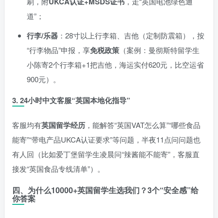
刷，附
UKCA认证+MSDS证书
，走“英国电池绿色通
道”；
行李/乐器
：28寸以上行李箱、吉他（定制防震箱），按
“行李物品”申报，享
免税政策
（案例：曼彻斯特留学生
小陈寄2个行李箱+1把吉他，海运实付620元，比空运省
900元）。
3.
24小时中文客服“英国本地化指导”
客服均有
英国留学经历
，能解答“英国VAT怎么算”“哪些食品
能寄”“带电产品UKCA认证要求”等问题，半夜11点问问题也
有人回（比如爱丁堡留学生凌晨问“辣酱能不能寄”，客服直
接发“英国食品专线清单”）。
四、为什么10000+英国留学生选我们？3个“安全感”给
你答案