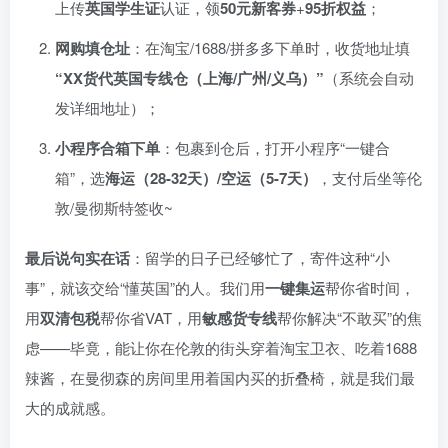
上传
英国学生证
认证，领
50元新客券
+
95折权益
；
网购填仓址
：在淘宝/1688/拼多多下单时，收货地址填
“XX货代英国专线仓（上海/广州/义乌）”
（系统会自动
发详细地址）；
小程序合箱下单
：包裹到仓后，打开小程序“一键合
箱”，选
海运（28-32天）/空运（5-7天）
，支付后坐等伦
敦/曼彻斯特签收~
最后说句实在话
：留学的日子已经够忙了，寄件这种“小
事”，就该交给“懂英国”的人。我们用
一键集运
帮你省时间，
用
双清包税
帮你省VAT，用
敏感货专线
帮你解决“不敢买”的焦
虑——毕竟，能让你在伦敦的街头穿着淘宝卫衣、吃着1688
辣酱，在曼彻森的房间里用着国内买的折叠椅，就是我们最
大的成就感。