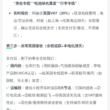
“美妆专线”“电池绿色通道”“行李专线”
；
实时报价
：明确含
英国VAT（20%）
+双清包税费用，海
运/空运价格、时效（如上海→伦敦海运28天）全部展
示，确认无误后在线支付（支持支付宝/微信，不用换
汇）。
第三步：坐等英国签收（全程追踪+本地化清关）
支付后，剩下的事全交给我们：
✅
国内段
：仓库打包（用防漏袋+气泡膜加固敏感货，带电
产品附UKCA认证）→贴英国专线面单→联系航司/船司（如
国航、马士基）发货；
✅
运输段
：微信小程序实时追踪
5大节点
：①国内揽收→②
打包完成→③航班/船期起飞→④英国清关完成（含VAT缴纳
凭证）→⑤伦敦/曼彻斯特派送签收（支持城市/郊区全覆
盖）；