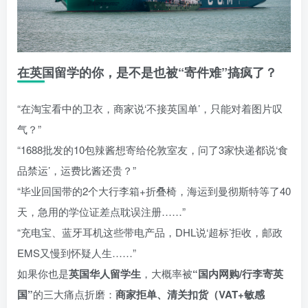
在英国留学的你，是不是也被“寄件难”搞疯了？
“在淘宝看中的卫衣，商家说‘不接英国单’，只能对着图片叹
气？”
“1688批发的10包辣酱想寄给伦敦室友，问了3家快递都说‘食
品禁运’，运费比酱还贵？”
“毕业回国带的2个大行李箱+折叠椅，海运到曼彻斯特等了40
天，急用的学位证差点耽误注册……”
“充电宝、蓝牙耳机这些带电产品，DHL说‘超标’拒收，邮政
EMS又慢到怀疑人生……”
如果你也是
英国华人留学生
，大概率被
“国内网购/行李寄英
国”
的三大痛点折磨：
商家拒单、清关扣货（VAT+敏感