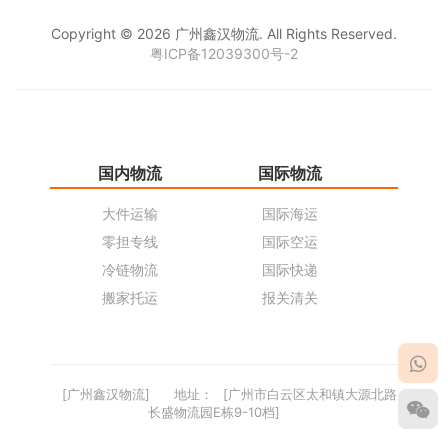
Copyright © 2026 广州鑫汉物流. All Rights Reserved.
粤ICP备12039300号-2
国内物流
国际物流
仓
大件运输
国际海运
仓
零担专线
国际空运
同
冷链物流
国际快递
货
搬家托运
报关清关
货
[广州鑫汉物流]
地址：
[广州市白云区太和镇大源北路
长盛物流园E栋9-10档]