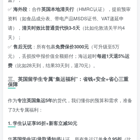
✅
海外段
：合作
英国本地清关行
（HMRC认证），提前预审
资料（如食品成分表、带电产品MSDS证书、VAT递延申
请），
清关时效比普通货代快3-5天
（比如伦敦清关平均4
天）；
✅
售后无忧
：所有包裹
免费保价3000元
（可升级至5万
元），丢损按申报价值全额赔付；海运超时
每超1天退5%运
费
（比如28天到，结果33天到，退70元）。
三、英国留学生专属“集运福利”：省钱+安全+省心三重
保障
作为
专注英国集运5年
的货代，我们懂你的预算和需求，准备
了3大专属福利：
1.
学生认证享95折+新客立减50元
凭
英国学生证/录取通知书
认证，所有集运订单
永久95折
（比