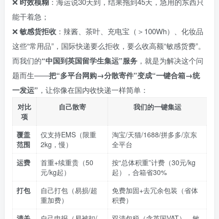
❌
时效模糊
：海运说30天到，结果拖到45天，急用的东西只
能干着急；
❌
敏感货拒收
：辣酱、茶叶、充电宝（＞100Wh）、化妆品
这些“常用品”，国际快递要么拒收，要么收高额“敏感货费”。
而我们的
“中国到英国留学生集运”服务
，就是为解决这个问
题而生——
把“多平台网购→分散寄件”变成“一键合箱→统
一发运”
，让你像在国内收快递一样简单：
对比
自己散寄
我们的一键集运
项
覆盖
仅支持EMS（限重
淘宝/天猫/1688/拼多多/京东
范围
2kg，慢）
全平台
运费
首重+续重贵（50
按“总体积重”计费（30元/kg
元/kg起）
起），合箱省30%
打包
自己打包（易损/超
免费加固+去冗余包装（省体
重加费）
积费）
清关
自己申报（易被扣/
双清包税（含英国VAT），敏