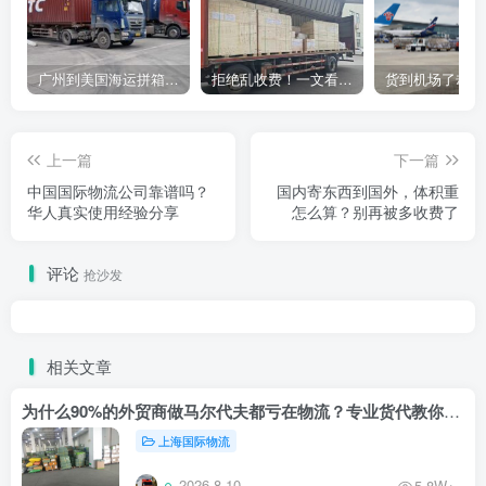
广州到美国海运拼箱多少钱？2024年最新运费构成+隐藏费用避坑指南
拒绝乱收费！一文看懂中国货代计费套路，教你避开所有隐形坑
上一篇
下一篇
中国国际物流公司靠谱吗？
国内寄东西到国外，体积重
华人真实使用经验分享
怎么算？别再被多收费了
评论
抢沙发
相关文章
为什么90%的外贸商做马尔代夫都亏在物流？专业货代教你止损
上海国际物流
2026-8-10
5.8W+