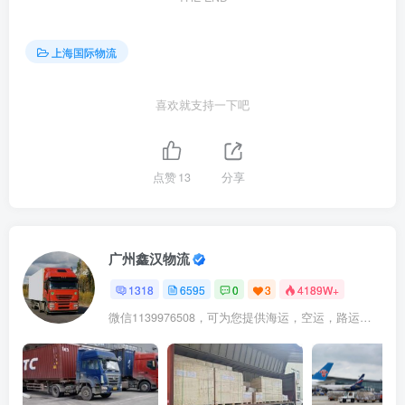
上海国际物流
喜欢就支持一下吧
点赞
13
分享
广州鑫汉物流
1318
6595
0
3
4189W+
微信1139976508，可为您提供海运，空运，路运，铁路运输