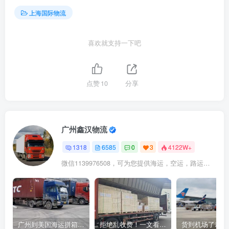
上海国际物流
喜欢就支持一下吧
点赞
10
分享
广州鑫汉物流
1318
6585
0
3
4122W+
微信1139976508，可为您提供海运，空运，路运，铁路运输
广州到美国海运拼箱多少钱？2024年最新运费构成+隐藏费用避坑指南
拒绝乱收费！一文看懂中国货代计费套路，教你避开所有隐形坑