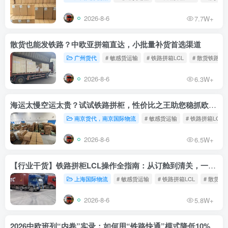
2026-8-6
7.7W+
散货也能发铁路？中欧亚拼箱直达，小批量补货首选渠道
广州货代
# 敏感货运输
# 铁路拼箱LCL
# 散货铁路
2026-8-6
6.3W+
海运太慢空运太贵？试试铁路拼柜，性价比之王助您稳抓欧洲市场
南京货代，南京国际物流
# 敏感货运输
# 铁路拼箱LCL
2026-8-6
6.5W+
【行业干货】铁路拼柜LCL操作全指南：从订舱到清关，一文读懂
上海国际物流
# 敏感货运输
# 铁路拼箱LCL
# 散货铁
2026-8-6
5.8W+
2026中欧班列“内卷”实录：如何用“铁路快通”模式降低10%物流成本？