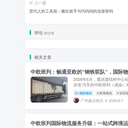
上一篇
货代人的工具箱：藏在扳手与代码间的连接密码
评论
抢沙发
相关文章
中欧班列：畅通亚欧的”钢铁驼队”，国际物
2026年6月，重庆团结村中心
庆造'汽车的中欧班列（成渝）X
罗斯沃尔西诺站。就在此前不久的
国际物流
# 跨境物流
# 供应
从郑州圃田站驶向德国...
广州鑫汉物流
2026-8-7
中欧班列国际物流服务升级：一站式跨境