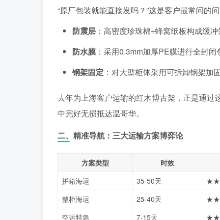
“原厂包装就能直接发吗？”这是客户最常问的
防震层
：高密度珍珠棉+蜂窝纸板构成缓
防水膜
：采用0.3mm加厚PE膜进行全封
钢架固定
：对大型柜体采用可拆卸钢架加
去年为上海客户运输的红木博古架，正是通过这
中完好无损抵达温哥华。
二、精准导航：三大运输方案博弈论
方案类型
时效
拼箱海运
35-50天
★★
整柜海运
25-40天
★★
空运特急
7-15天
★★