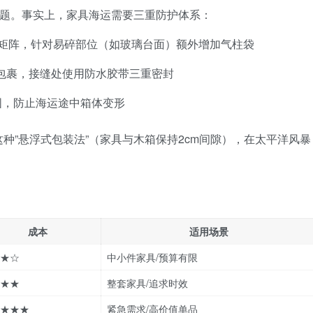
问题。事实上，家具海运需要三重防护体系：
冲矩阵，针对易碎部位（如玻璃台面）额外增加气柱袋
闭包裹，接缝处使用防水胶带三重密封
固，防止海运途中箱体变形
种”悬浮式包装法”（家具与木箱保持2cm间隙），在太平洋风暴
成本
适用场景
★☆
中小件家具/预算有限
★★
整套家具/追求时效
★★★
紧急需求/高价值单品