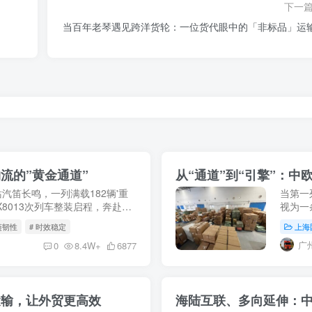
下一
当百年老琴遇见跨洋货轮：一位货代眼中的「非标品」运
流的”黄金通道”
从“通道”到“引擎”：
站汽笛长鸣，一列满载182辆'重
当第一
8013次列车整装启程，奔赴俄
视为一
5月9日，X8037次中欧班列
展，这
链韧性
# 时效稳定
上海
动国际贸
广
0
8.4W+
6877
运输，让外贸更高效
海陆互联、多向延伸：