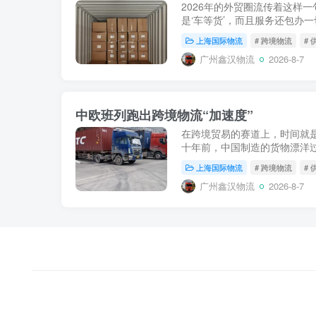
2026年的外贸圈流传着这样一
是‘车等货’，而且服务还包办
欧班列从单纯的“铁路运输承运
上海国际物流
# 跨境物流
#
性跨越...
广州鑫汉物流
2026-8-7
中欧班列跑出跨境物流“加速度”
在跨境贸易的赛道上，时间就
十年前，中国制造的货物漂洋过
至更久；如今，随着中欧班列“
上海国际物流
# 跨境物流
#
已被稳定压缩至12...
广州鑫汉物流
2026-8-7