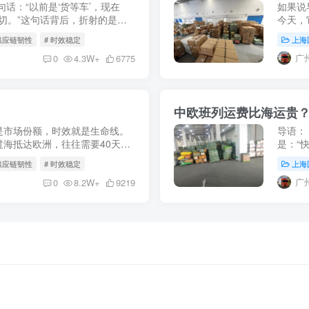
句话：“以前是‘货等车’，现在
如果说
一切。”这句话背后，折射的是中
今天，
人”向“全程供应链服务商”的历史
立体物
 供应链韧性
# 时效稳定
上海
瀚的海洋
广
0
4.3W+
6775
中欧班列运费比海运贵？
是市场份额，时效就是生命线。
导语：
海抵达欧洲，往往需要40天甚
是：“
加速度”的持续释放，这一周期
海运的
 供应链韧性
# 时效稳定
上海
等于“成
广
0
8.2W+
9219