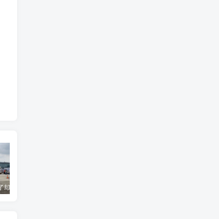
货到机场了却无法清关？海外代理不给力该如何补救？
海运拼箱货代目的港费用有哪些？如何避免隐藏收费
国际物流为什么会延误？常见原因及解决方案