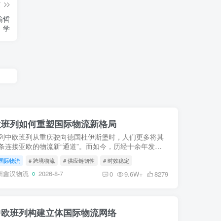
篇
输哲
学
中欧班列如何重塑国际物流新格局
列中欧班列从重庆驶向德国杜伊斯堡时，人们更多将其
条连接亚欧的物流新“通道”。而如今，历经十余年发
支“钢铁驼队”已不再仅仅是货物的载体，而是进化为驱
国际物流
# 跨境物流
# 供应链韧性
# 时效稳定
易、重构...
州鑫汉物流
2026-8-7
0
9.6W+
8279
中欧班列构建立体国际物流网络