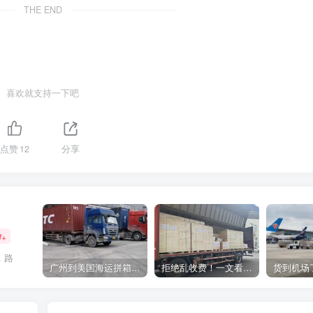
THE END
喜欢就支持一下吧
点赞
12
分享
W+
，路
广州到美国海运拼箱多少钱？2024年最新运费构成+隐藏费用避坑指南
拒绝乱收费！一文看懂中国货代计费套路，教你避开所有隐形坑