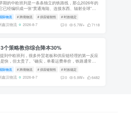
早期的中欧班列是一条条独立的铁路线，那么2026年的
它已经编织成一张“贯通海陆、连接东西、辐射全球”的
流巨网。这张网，打破了地理阻隔，将遥远的内陆与浩
国际物流
# 跨境物流
# 供应链韧性
# 时效稳定
紧密缝合...
州鑫汉物流
2026-8-7
0
5.7W+
7118
3个策略教你综合降本30%
 提到中欧班列，很多外贸老板和供应链经理的第一反应
快是快，但太贵了。”确实，单看运费单价，铁路通常是
2-3倍。但在全球供应链充满不确定性的今天，“便宜”不
国际物流
# 跨境物流
# 供应链韧性
# 时效稳定
本低...
州鑫汉物流
2026-8-7
0
5.9W+
6482