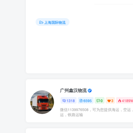
上海国际物流
广州鑫汉物流
1318
6595
0
3
4189
微信1139976508，可为您提供海运，空运
运，铁路运输