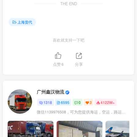
THE END
上海货代
喜欢就支持一下吧
点赞
6
分享
广州鑫汉物流
1318
6595
0
3
4122W+
微信1139976508，可为您提供海运，空运，路运，铁路运输