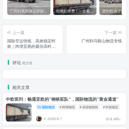
广州到美国海运拼箱多少钱？2024年最新运费构成+隐藏费用避坑指南
拒绝乱收费！一文看懂中国货代计费套路，教你避开所有隐形坑
上一篇
下一篇
国际空运快线，高效稳定时
广州到马鞍山物流专线
效｜跨境贸易的最佳高时效
运输方式
评论
抢沙发
相关文章
中欧班列：畅通亚欧的”钢铁驼队”，国际物流的”黄金通道”
国际物流
# 跨境物流
# 供应链韧性
# 时效稳定
2026-8-7
8.4W+