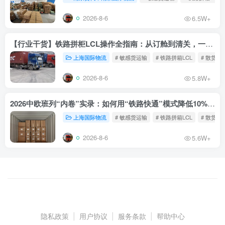
2026-8-6
6.5W+
【行业干货】铁路拼柜LCL操作全指南：从订舱到清关，一文读懂
上海国际物流
# 敏感货运输
# 铁路拼箱LCL
# 散货铁
2026-8-6
5.8W+
2026中欧班列“内卷”实录：如何用“铁路快通”模式降低10%物流成本？
上海国际物流
# 敏感货运输
# 铁路拼箱LCL
# 散货铁
2026-8-6
5.6W+
隐私政策
|
用户协议
|
服务条款
|
帮助中心