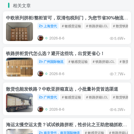
相关文章
中欧班列拼柜/整柜皆可，双清包税到门，为您节省30%物流成本！
上海货代
# 敏感货运输
# 铁路拼箱LCL
# 散货铁路
2026-8-6
5.6W+
铁路拼柜货代怎么选？避开这些坑，出货更省心！
广州国际物流
# 敏感货运输
# 铁路拼箱LCL
# 散货铁
2026-8-6
7.7W+
散货也能发铁路？中欧亚拼箱直达，小批量补货首选渠道
广州货代
# 敏感货运输
# 铁路拼箱LCL
# 散货铁路
2026-8-6
6.3W+
海运太慢空运太贵？试试铁路拼柜，性价比之王助您稳抓欧洲市场
南京货代，南京国际物流
# 敏感货运输
# 铁路拼箱LCL