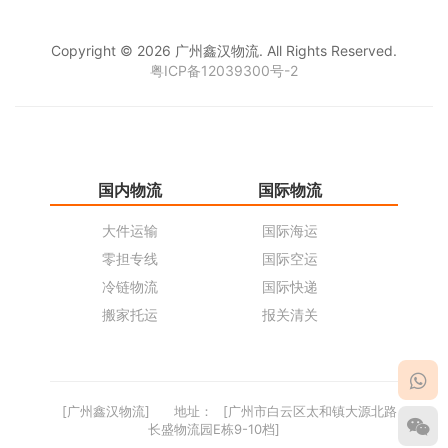
Copyright © 2026 广州鑫汉物流. All Rights Reserved.
粤ICP备12039300号-2
国内物流
国际物流
仓
大件运输
国际海运
仓
零担专线
国际空运
同
冷链物流
国际快递
货
搬家托运
报关清关
货
[广州鑫汉物流]
地址：
[广州市白云区太和镇大源北路
长盛物流园E栋9-10档]