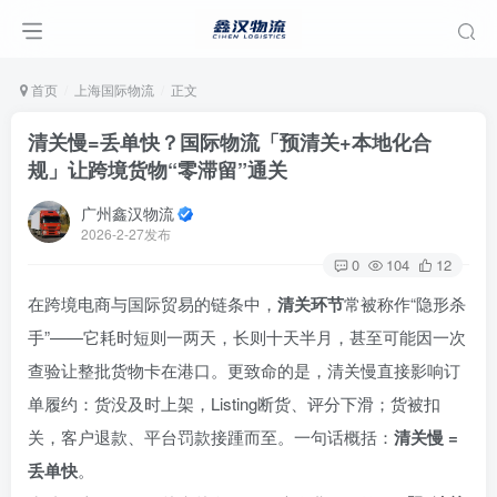
首页
上海国际物流
正文
清关慢=丢单快？国际物流「预清关+本地化合
规」让跨境货物“零滞留”通关
广州鑫汉物流
2026-2-27发布
0
104
12
在跨境电商与国际贸易的链条中，
清关环节
常被称作“隐形杀
手”——它耗时短则一两天，长则十天半月，甚至可能因一次
查验让整批货物卡在港口。更致命的是，清关慢直接影响订
单履约：货没及时上架，Listing断货、评分下滑；货被扣
关，客户退款、平台罚款接踵而至。一句话概括：
清关慢 =
丢单快
。