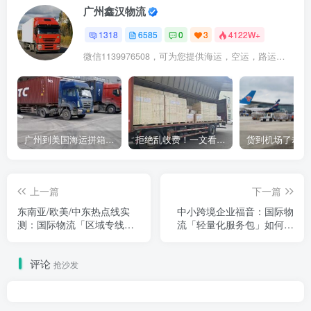
广州鑫汉物流
1318
6585
0
3
4122W+
微信1139976508，可为您提供海运，空运，路运，铁路运输
广州到美国海运拼箱多少钱？2024年最新运费构成+隐藏费用避坑指南
拒绝乱收费！一文看懂中国货代计费套路，教你避开所有隐形坑
上一篇
下一篇
东南亚/欧美/中东热点线实
中小跨境企业福音：国际物
测：国际物流「区域专线」
流「轻量化服务包」如何用
时效&成本双优攻略
“小预算”撬动全球配送网
络？
评论
抢沙发