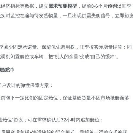
观经济指标等数据，建立
需求预测模型
，提前3-6个月预判淡旺季
统实时监控在途与待发货物量，一旦出现供需失衡信号，立即触
季减少固定承诺量、保留优先调用权，旺季按实际增量结算；同
调剂闲置舱位或车辆，把“别人的余量”变成“自己的缓冲”。
多层缓冲
客户设计的弹性保障方案：
提前包下一定比例的固定舱位，保证基础货量不因市场抢舱而落
量舱位”协议，可在需求确认后72小时内追加舱位；
，启用空运包板+海运快船的混合模式，缓解单一运输方式的瓶