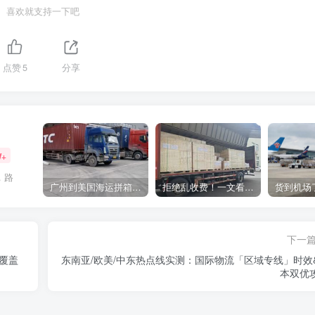
喜欢就支持一下吧
点赞
5
分享
W+
，路
广州到美国海运拼箱多少钱？2024年最新运费构成+隐藏费用避坑指南
拒绝乱收费！一文看懂中国货代计费套路，教你避开所有隐形坑
下一
覆盖
东南亚/欧美/中东热点线实测：国际物流「区域专线」时效
本双优