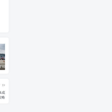
货到机场了却无法清关？海外代理不给力该如何补救？
海运拼箱货代目的港费用有哪些？如何避免隐藏收费
国际物流为什么会延误？常见原因及解决方案
篇
&成
攻略