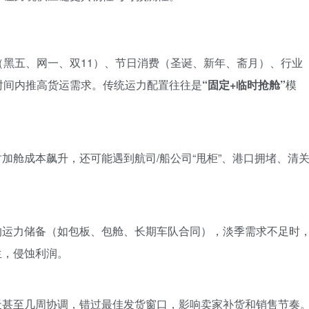
黑五、网一、双11）、节日消费（圣诞、新年、斋月）、行业
时间内推高货运需求。传统运力配置往往是
“固定+临时抢舱”
模
加舱成本飙升，还可能遇到航司/船公司“甩柜”、港口拥堵、清
的运力储备（如包板、包舱、长期车队合同），淡季需求不足时
生，侵蚀利润。
天甚至几周协调，错过最佳发货窗口，影响卖家补货和销售节奏