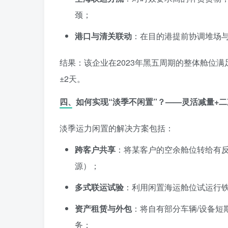
颈；
港口与清关联动
：在目的港提前协调堆场
结果：该企业在2023年黑五周期的整体舱位满
±2天。
四、如何实现“淡季不闲置”？——灵活减量+
淡季运力闲置的解决方案包括：
跨客户共享
：将某客户的空余舱位转给有
源）；
多式联运试验
：利用闲置海运舱位试运行
资产租赁与外包
：将自有部分车辆/设备短
务；