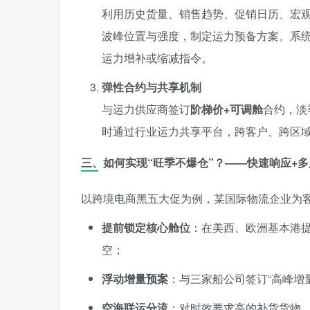
利用历史货量、销售趋势、促销日历、宏
波峰位置与强度，制定运力预备方案。系
运力增补或缩减指令。
弹性合约与共享机制
与运力供应商签订
阶梯价+可调舱
合约，淡
时通过行业运力共享平台，跨客户、跨区域
三、如何实现“旺季不爆仓”？——快速响应+
以跨境电商黑五大促为例，某国际物流企业为
提前锁定核心舱位
：在美西、欧洲基本港
空；
浮动增量预案
：与三家船公司签订“高峰增
空海联运分流
：对时效要求高的补货货物