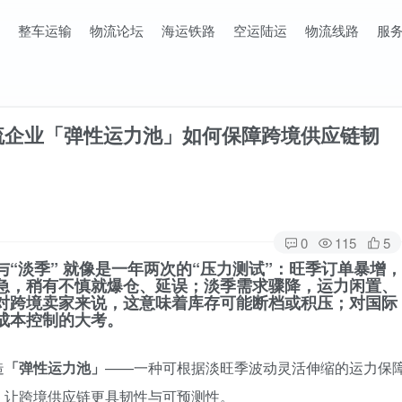
整车运输
物流论坛
海运铁路
空运陆运
物流线路
服
流企业「弹性运力池」如何保障跨境供应链韧
0
115
5
与“淡季”
就像是一年两次的“压力测试”：旺季订单暴增，
急，稍有不慎就爆仓、延误；淡季需求骤降，运力闲置、
对跨境卖家来说，这意味着库存可能断档或积压；对国际
成本控制
的大考。
造
「弹性运力池」
——一种可根据淡旺季波动灵活伸缩的运力保
，让跨境供应链更具韧性与可预测性。