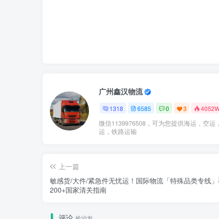
广州鑫汉物流
1318
6585
0
3
4052
微信1139976508，可为您提供海运，空运
运，铁路运输
上一篇
敏感货/大件/紧急件无忧运！国际物流「特殊品类专线」
200+国家清关指南
评论
抢沙发