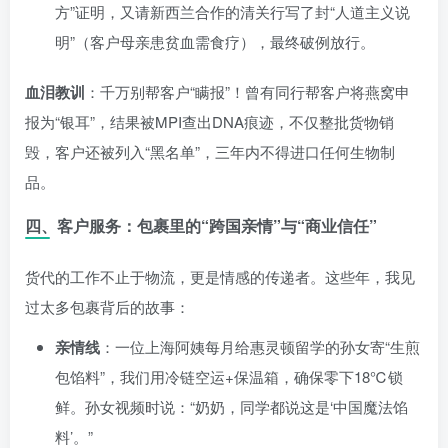
方”证明，又请新西兰合作的清关行写了封“人道主义说
明”（客户母亲患贫血需食疗），最终破例放行。
血泪教训
：千万别帮客户“瞒报”！曾有同行帮客户将燕窝申
报为“银耳”，结果被MPI查出DNA痕迹，不仅整批货物销
毁，客户还被列入“黑名单”，三年内不得进口任何生物制
品。
四、客户服务：包裹里的“跨国亲情”与“商业信任”
货代的工作不止于物流，更是情感的传递者。这些年，我见
过太多包裹背后的故事：
亲情线
：一位上海阿姨每月给惠灵顿留学的孙女寄“生煎
包馅料”，我们用冷链空运+保温箱，确保零下18℃锁
鲜。孙女视频时说：“奶奶，同学都说这是‘中国魔法馅
料’。”