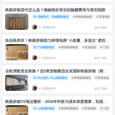
铁路拼箱货代怎么选？揭秘报价背后的隐藏费用与清关陷阱
无锡货代，无锡国际物流
# 跨境电商物流
# 双清包税
2026-8-8
6.5W+
告别高库存！铁路拼箱助力跨境电商“小批量、多批次”柔性补货
广州国际物流
# 跨境电商物流
# 双清包税
# 门到门物
2026-8-8
5.7W+
去欧洲散货走铁路？这5类货物最适合发国际铁路拼箱（附禁运清单）
中山货代. 中山国际物流
# 跨境电商物流
# 双清包税
2026-8-8
3.7W+
铁路拼箱VS海运整柜：2026年时效与成本深度测算，到底能省多少钱？
上海国际物流
# 跨境电商物流
# 双清包税
# 门到门物