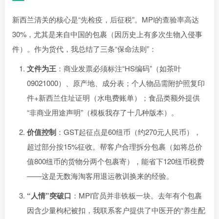
新西兰清关的核心是“先检疫，后征税”。MPI的查验率高达
30%，尤其是来自中国的包裹（因历史上有多次生物入侵事
件）。作为货代，我总结了三条“保命法则”：
文件为王
：商业发票必须标注“HS编码”（如茶叶
09021000）、原产地、成分表；个人物品需附护照复印
件+新西兰住址证明（水电费账单）；食品类额外提供
“非商业用途声明”（模板我存了十几种版本）。
价值控制
：GST起征点是60纽币（约270元人民币），
超过部分按15%征收。帮客户合理拆分包裹（如将总价
值800纽币的货物分两个包裹寄），能省下120纽币税费
——这是无数海淘客用退运教训换来的经验。
“人情”突破口
：MPI官员并非铁板一块。去年有个包裹
因含少量枸杞被扣，我联系客户提供了中医开的“养生配