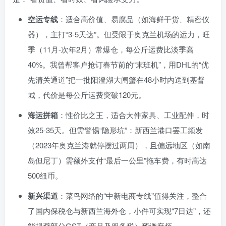
空运专线
：适合高价值、易腐品（如海鲜干货、精密仪
器），主打“3-5天达”。但受限于奥克兰机场的运力，旺
季（11月-次年2月）常爆仓，每公斤运费比淡季高
40%。我曾帮客户抢订春节前的“末班机”，用DHL的“优
先清关通道”把一批阳澄湖大闸蟹在48小时内送到基督
城，代价是每公斤运费突破120元。
海运拼箱
：性价比之王，适合大件家具、工业配件，时
效25-35天。但需警惕“隐形坑”：新西兰港口罢工频发
（2023年奥克兰港就停摆过两周），且偏远地区（如南
岛但尼丁）需额外支付“最后一公里”拖车费，有时高达
500纽币。
新兴渠道
：菜鸟网络的“中新电商专线”值得关注，整合
了国内保税仓与新西兰海外仓，小件可实现“7日达”，还
能规避部分GST（商品及服务税）预缴麻烦。