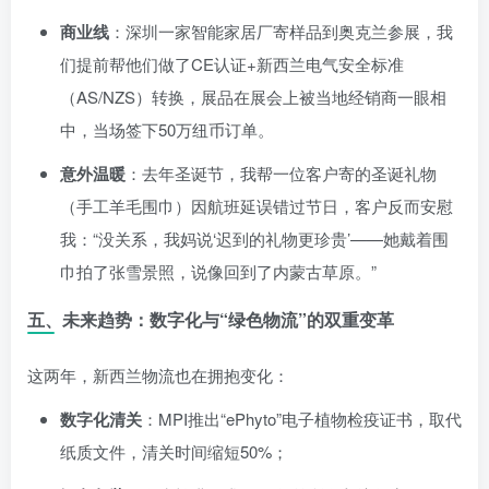
商业线
：深圳一家智能家居厂寄样品到奥克兰参展，我
们提前帮他们做了CE认证+新西兰电气安全标准
（AS/NZS）转换，展品在展会上被当地经销商一眼相
中，当场签下50万纽币订单。
意外温暖
：去年圣诞节，我帮一位客户寄的圣诞礼物
（手工羊毛围巾）因航班延误错过节日，客户反而安慰
我：“没关系，我妈说‘迟到的礼物更珍贵’——她戴着围
巾拍了张雪景照，说像回到了内蒙古草原。”
五、未来趋势：数字化与“绿色物流”的双重变革
这两年，新西兰物流也在拥抱变化：
数字化清关
：MPI推出“ePhyto”电子植物检疫证书，取代
纸质文件，清关时间缩短50%；