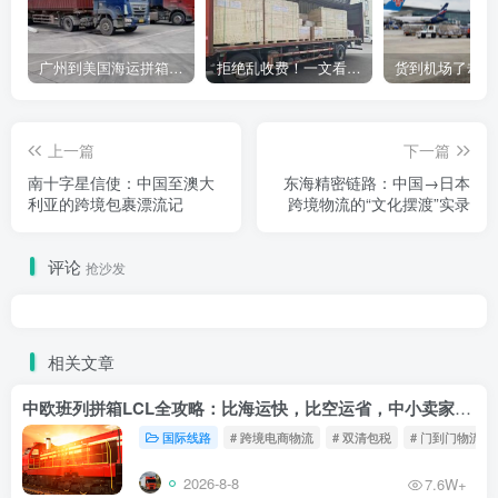
广州到美国海运拼箱多少钱？2024年最新运费构成+隐藏费用避坑指南
拒绝乱收费！一文看懂中国货代计费套路，教你避开所有隐形坑
上一篇
下一篇
南十字星信使：中国至澳大
东海精密链路：中国→日本
利亚的跨境包裹漂流记
跨境物流的“文化摆渡”实录
评论
抢沙发
相关文章
中欧班列拼箱LCL全攻略：比海运快，比空运省，中小卖家的物流新宠！
国际线路
# 跨境电商物流
# 双清包税
# 门到门物流
2026-8-8
7.6W+