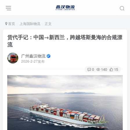
首页
上海国际物流
正文
货代手记：中国→新西兰，跨越塔斯曼海的合规漂
流
广州鑫汉物流
2026-2-27发布
0
140
15