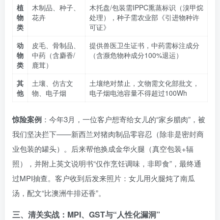
植
木制品、种子、
木托盘/包装需IPPC熏蒸标识（溴甲烷
物
花卉
处理），种子需农业部《引进物种许
类
可证》
动
皮毛、骨制品、
提供兽医卫生证书，中药需标注成分
物
中药（含麝香/
（含濒危物种成分100%退运）
类
鹿茸）
其
土壤、仿古文
土壤绝对禁止，文物需文化部批文，
他
物、电子烟
电子烟电池容量不得超过100Wh
惊险案例
：今年3月，一位客户想寄给女儿的“家乡腊肉”，被
我们坚决拦下——新西兰对猪肉制品零容忍（除非是密封商
业包装的罐头）。后来帮他换成金华火腿（真空包装+辐
照），并附上英文说明书“仅作烹饪调味，非即食”，最终通
过MPI抽查。客户收到后发来照片：女儿用火腿炖了南瓜
汤，配文“比澳洲牛排还香”。
三、清关实战：MPI、GST与“人性化漏洞”