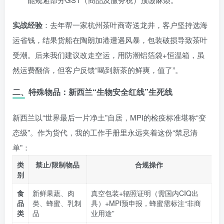
实战经验
：去年帮一家杭州茶叶商寄送龙井，客户坚持选海
运省钱，结果货船在陶朗加港遭遇风暴，包装破损导致茶叶
受潮。后来我们建议改走空运，用防潮铝箔袋+恒温箱，虽
然运费翻倍，但客户反馈“喝到新茶的鲜爽，值了”。
二、特殊物品：新西兰“生物安全红线”生死线
新西兰以“世界最后一片净土”自居，MPI的检疫标准堪称“变
态级”。作为货代，我的工作手册里永远夹着这份“禁忌清
单”：
类
禁止/限制物品
合规操作
别
食
新鲜果蔬、肉
真空包装+辐照证明（需国内CIQ出
品
类、蜂蜜、乳制
具）+MPI预申报，蜂蜜需标注“非商
类
品
业用途”