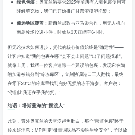
绿色包装
：奥克兰港要求2025年前所有入境包裹使用可
降解填充物，我们已开始推广甘蔗渣模塑托架；
偏远地区覆盖
：新西兰邮政与亚马逊合作，用无人机向
南岛牧场投递小件，时效从3天压缩至6小时。
但无论技术如何进步，货代的核心价值始终是“确定性”——
让客户知道“我的包裹在哪”“会不会出问题”“出了问题找谁”。
就像上周，我帮一位客户追踪一个延误的包裹，发现它在陶
朗加港被错分到“冷冻库区”，立刻协调港口工人翻找，最终
在零下20℃的冷库里找到完好无损的冻干海参。客户说：
“你们比我还在乎我的货。”
结语：塔斯曼海的“摆渡人”
此刻，窗外奥克兰的天空泛起鱼肚白，那个“辣酱包裹”终于
传来好消息：MPI判定“微量调味品不影响生物安全”，予以放