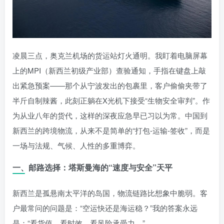
凌晨三点，奥克兰机场的货运站灯火通明。我盯着电脑屏幕
上的MPI（新西兰初级产业部）查验通知，手指在键盘上敲
出紧急预案——那个从宁波发出的包裹里，客户偷偷夹带了
半斤自制辣酱，此刻正躺在X光机下接受“生物安全审判”。作
为从业八年的货代，这样的深夜应急早已习以为常。中国到
新西兰的跨境物流，从来不是简单的“打包-运输-签收”，而是
一场与法规、气候、人性的多重博弈。
一、邮路选择：塔斯曼海的“速度与安全”天平
新西兰是孤悬南太平洋的岛国，物流链路比想象中脆弱。客
户最常问的问题是：“空运快还是海运稳？”我的答案永远
是：“看货值、看时效、看风险承受力。”