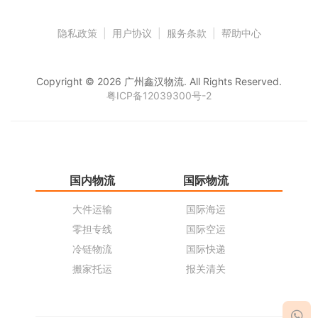
隐私政策
|
用户协议
|
服务条款
|
帮助中心
Copyright © 2026 广州鑫汉物流. All Rights Reserved.
粤ICP备12039300号-2
国内物流
国际物流
仓
大件运输
国际海运
仓
零担专线
国际空运
同
冷链物流
国际快递
货
搬家托运
报关清关
货