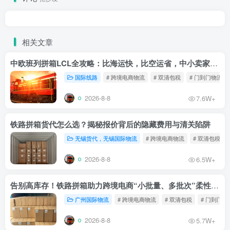
相关文章
中欧班列拼箱LCL全攻略：比海运快，比空运省，中小卖家的物流新宠！
国际线路
# 跨境电商物流
# 双清包税
# 门到门物流
2026-8-8
7.6W+
铁路拼箱货代怎么选？揭秘报价背后的隐藏费用与清关陷阱
无锡货代，无锡国际物流
# 跨境电商物流
# 双清包税
2026-8-8
6.5W+
告别高库存！铁路拼箱助力跨境电商“小批量、多批次”柔性补货
广州国际物流
# 跨境电商物流
# 双清包税
# 门到门物
2026-8-8
5.7W+