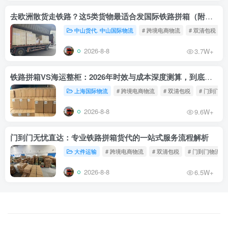
去欧洲散货走铁路？这5类货物最适合发国际铁路拼箱（附禁运清单）
中山货代. 中山国际物流
# 跨境电商物流
# 双清包税
2026-8-8
3.7W+
铁路拼箱VS海运整柜：2026年时效与成本深度测算，到底能省多少钱？
上海国际物流
# 跨境电商物流
# 双清包税
# 门到门物
2026-8-8
9.6W+
门到门无忧直达：专业铁路拼箱货代的一站式服务流程解析
大件运输
# 跨境电商物流
# 双清包税
# 门到门物流
2026-8-8
6.5W+