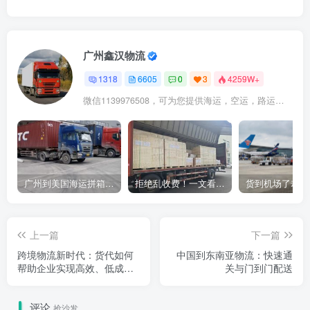
广州鑫汉物流
1318
6605
0
3
4259W+
微信1139976508，可为您提供海运，空运，路运，铁路运输
广州到美国海运拼箱多少钱？2024年最新运费构成+隐藏费用避坑指南
拒绝乱收费！一文看懂中国货代计费套路，教你避开所有隐形坑
上一篇
下一篇
跨境物流新时代：货代如何
中国到东南亚物流：快速通
帮助企业实现高效、低成本
关与门到门配送
的国际运输？
评论
抢沙发