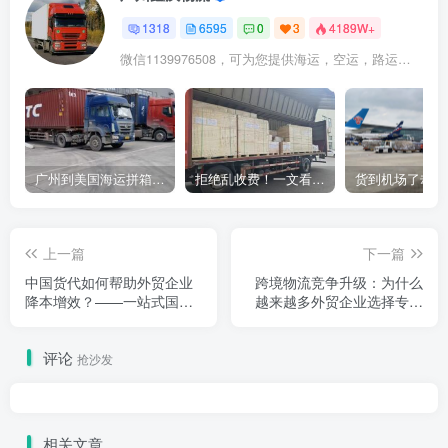
1318
6595
0
3
4189W+
微信1139976508，可为您提供海运，空运，路运，铁路运输
广州到美国海运拼箱多少钱？2024年最新运费构成+隐藏费用避坑指南
拒绝乱收费！一文看懂中国货代计费套路，教你避开所有隐形坑
上一篇
下一篇
中国货代如何帮助外贸企业
跨境物流竞争升级：为什么
降本增效？——一站式国际
越来越多外贸企业选择专业
物流解决方案深度解析
货代做长期合作？
评论
抢沙发
相关文章