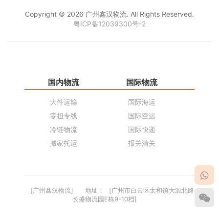
Copyright © 2026 广州鑫汉物流. All Rights Reserved.
粤ICP备12039300号-2
国内物流
国际物流
仓
大件运输
国际海运
仓
零担专线
国际空运
同
冷链物流
国际快递
货
搬家托运
报关清关
货
[广州鑫汉物流]
地址：
[广州市白云区太和镇大源北路
长盛物流园E栋9-10档]