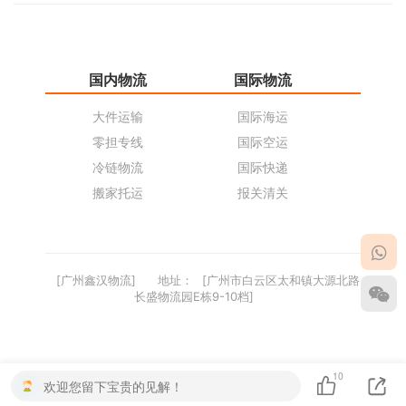
国内物流
国际物流
仓
大件运输
国际海运
仓
零担专线
国际空运
同
冷链物流
国际快递
货
搬家托运
报关清关
货
[广州鑫汉物流]
地址：
[广州市白云区太和镇大源北路
长盛物流园E栋9-10档]
10
欢迎您留下宝贵的见解！