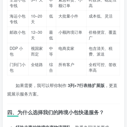
专线
等
额订单
高
海运小包
10–20
低
大批量小件
成本低、灵活
专线
天
邮政小包
12–30
最
小额跨境订单
价格便宜、覆盖
天
低
广
DDP 小
视国家
中
电商卖家
包含清关、税
包
而定
等
费、派送
门到门小
全链路
综
所有客户
全程可控、签收
包
合
率高
如果需要，我可以帮你制作
3列×7行表格扩展版
，更直
观展示服务方案。
四、为什么选择我们的跨境小包快递服务？