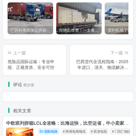
广州到美国海运拼箱多少钱？2024年最新运费构成+隐藏费用避坑指南
拒绝乱收费！一文看懂中国货代计费套路，教你避开所有隐形坑
上一篇
下一篇
危险品国际运输：专业申
巴西货代全流程指南：2025
报、正规资质、安全可控
年进口、清关、物流解决方
案深度解析
评论
抢沙发
相关文章
中欧班列拼箱LCL全攻略：比海运快，比空运省，中小卖家的物流新宠！
国际线路
# 跨境电商物流
# 双清包税
# 门到门物流