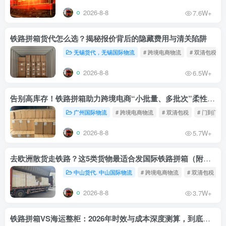
2026-8-8
7.6W+
铁路拼箱货代怎么选？揭秘报价背后的隐藏费用与清关陷阱
无锡货代，无锡国际物流
# 跨境电商物流
# 双清包税
2026-8-8
6.5W+
告别高库存！铁路拼箱助力跨境电商“小批量、多批次”柔性补货
广州国际物流
# 跨境电商物流
# 双清包税
# 门到门物
2026-8-8
5.7W+
去欧洲散货走铁路？这5类货物最适合发国际铁路拼箱（附禁运清单）
中山货代. 中山国际物流
# 跨境电商物流
# 双清包税
2026-8-8
3.7W+
铁路拼箱VS海运整柜：2026年时效与成本深度测算，到底能省多少钱？