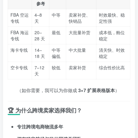
参考
FBA 空运
4–8
中等
卖家补货、
时效最快、稳
专线
天
快销品
定性强
FBA 海运
20–
最低
大批量补货
成本低，舱位
专线
28 天
稳定
海卡专线
14–
中等
中大批量
清关快、时效
18 天
偏低
稳定
空卡专线
7–12
较低
卖家补货
综合性价比高
天
（如你需要，我可以为你做成
3×7 扩展表格版本
）
🏆 为什么跨境卖家选择我们？
专注跨境电商物流多年