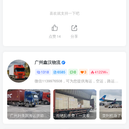
喜欢就支持一下吧
点赞
14
分享
广州鑫汉物流
1318
6585
0
3
4122W+
微信1139976508，可为您提供海运，空运，路运，铁路运输
广州到美国海运拼箱多少钱？2024年最新运费构成+隐藏费用避坑指南
拒绝乱收费！一文看懂中国货代计费套路，教你避开所有隐形坑