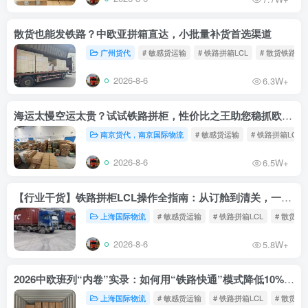
散货也能发铁路？中欧亚拼箱直达，小批量补货首选渠道
广州货代
# 敏感货运输
# 铁路拼箱LCL
# 散货铁路
2026-8-6
6.3W+
海运太慢空运太贵？试试铁路拼柜，性价比之王助您稳抓欧洲市场
南京货代，南京国际物流
# 敏感货运输
# 铁路拼箱LCL
2026-8-6
6.5W+
【行业干货】铁路拼柜LCL操作全指南：从订舱到清关，一文读懂
上海国际物流
# 敏感货运输
# 铁路拼箱LCL
# 散货铁
2026-8-6
5.8W+
2026中欧班列“内卷”实录：如何用“铁路快通”模式降低10%物流成本？
上海国际物流
# 敏感货运输
# 铁路拼箱LCL
# 散货铁