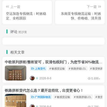
上一篇
下一篇
空运加急专线物流：时效稳
东南亚专线物流运输：时效
定、全程跟踪
快、价格稳、清关强
评论
抢沙发
相关文章
中欧班列拼柜/整柜皆可，双清包税到门，为您节省30%物流成本！
上海货代
# 敏感货运输
# 铁路拼箱LCL
# 散货铁路
2026-8-6
5.6W+
铁路拼柜货代怎么选？避开这些坑，出货更省心！
广州国际物流
# 敏感货运输
# 铁路拼箱LCL
# 散货铁
2026-8-6
7.7W+