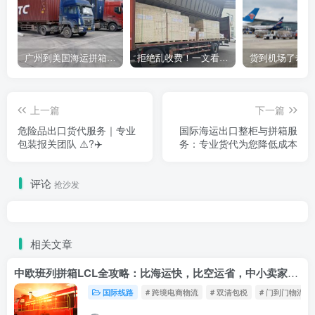
广州到美国海运拼箱多少钱？2024年最新运费构成+隐藏费用避坑指南
拒绝乱收费！一文看懂中国货代计费套路，教你避开所有隐形坑
上一篇
下一篇
危险品出口货代服务｜专业
国际海运出口整柜与拼箱服
包装报关团队 ⚠️?✈️
务：专业货代为您降低成本
评论
抢沙发
相关文章
中欧班列拼箱LCL全攻略：比海运快，比空运省，中小卖家的物流新宠！
国际线路
# 跨境电商物流
# 双清包税
# 门到门物流