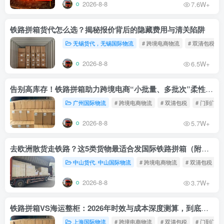
2026-8-8
7.6W+
铁路拼箱货代怎么选？揭秘报价背后的隐藏费用与清关陷阱
无锡货代，无锡国际物流
# 跨境电商物流
# 双清包税
2026-8-8
6.5W+
告别高库存！铁路拼箱助力跨境电商“小批量、多批次”柔性补货
广州国际物流
# 跨境电商物流
# 双清包税
# 门到门物
2026-8-8
5.7W+
去欧洲散货走铁路？这5类货物最适合发国际铁路拼箱（附禁运清单）
中山货代. 中山国际物流
# 跨境电商物流
# 双清包税
2026-8-8
3.7W+
铁路拼箱VS海运整柜：2026年时效与成本深度测算，到底能省多少钱？
上海国际物流
# 跨境电商物流
# 双清包税
# 门到门物