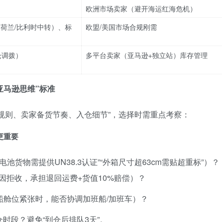
欧洲市场卖家（避开海运红海危机）
（荷兰/比利时中转）、标
欧盟/美国市场合规刚需
仓调拨）
多平台卖家（亚马逊+独立站）库存管理
亚马逊思维”标准
逊规则、卖家备货节奏、入仓细节”，选择时需重点考察：
更重要
锂电池货物需提供UN38.3认证”“外箱尺寸超63cm需贴超重标”）？
因拒收，承担退回运费+货值10%赔偿）？
快船舱位紧张时，能否协调加班船/加班车）？
仓时段？避免“到仓后排队3天”。