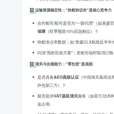
2️⃣
运输资源稳定性：“快船协议价”是核心竞争力
合作船司/航司是否为“一级代理”（如美森
保障
（旺季预留10%应急舱位）？
快船准点率数据：如“美森CLX航线近半年准
问清“甩柜应急方案”：若船司临时取消订舱
3️⃣
清关与合规能力：“零扣货”是底线
是否具备
AEO高级认证
（中国海关最高信
外包第三方）？
能否提供
VAT递延清关
服务（如荷兰/比利
金占用。