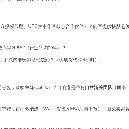
官方授权代理、UPS大中华区核心合作伙伴）？能否提供
快船仓
点率≥98%”（行业平均90%）？
，多久内能安排替代快船？（优质货代≤24小时）。
用等级，查验率降低50%）？目的港是否有
自营清关团队
（而非
时中转，暂不缴纳进口VAT，货物入FBA后再申报）？避免卖家