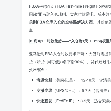
FBA头程货代（FBA First-mile Freigh
围绕“亚马逊入仓规则、卖家时效需求、成本效
关到FBA仓库入仓的全链路解决方案
。其价值
点：
▶
痛点1：时效焦虑——“入仓晚1天=Listing权重降
亚马逊对FBA入仓时效要求严苛：大促前需提前3
货（断货1周可使排名下滑30%）。货代通过“快
效压缩至：
海运快船
（美森/以星）：12-18天（含清
空派专线
（UPS/DHL）：5-7天（含清关
快递直发
（FedEx IE）：3-5天（适合紧