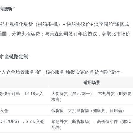
润腰斩”
通过“规模化集货（拼箱/拼机）+ 快船协议价+ 淡季囤舱”降低成
美国，分摊头程运费；与美森船司签订年度协议，获取比市场价
到“全链路定制”
马逊入仓全场景服务商”，核心服务围绕“卖家的备货周期”设计：
适用场景
1等快船订舱，12-18天入
大促备货（黑五/网一）、常规补货（时效要
求高）
天入仓
低货值、大批量货物（如家具、日用品）
L/UPS），5-7天入仓
紧急补货（断货救场）、高价值小件（如3C
配件）