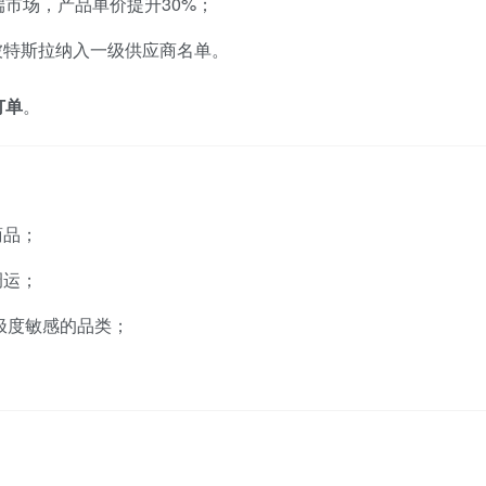
端市场，产品单价提升30%；
被特斯拉纳入一级供应商名单。
订单
。
商品；
调运；
极度敏感的品类；