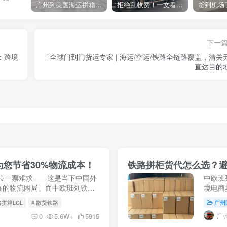
广州到美国海运拼箱多少钱？2024年最新运费构成+隐藏费用避坑指南
拒绝乱收费！一文看懂中国货代计费套路，教你避开所有隐形坑
下一
：跨境
「全球门到门货运专家 | 海运/空运/铁路全链路覆盖，清关
直达目的
您节省30%物流成本！
铁路拼柜货代怎么选？
位一票难求——这是当下中国外
中欧班
临的物流困局。而中欧班列铁路
境电商
到门服务的成熟，正在为 0.5 方
牌丛生
路拼箱LCL
# 散货铁路
广州
都有外贸
广
0
5.6W+
5915