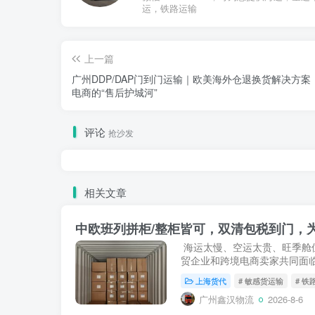
运，铁路运输
上一篇
广州DDP/DAP门到门运输｜欧美海外仓退换货解决方案
电商的“售后护城河”
评论
抢沙发
相关文章
中欧班列拼柜/整柜皆可，双清包税到门，为
海运太慢、空运太贵、旺季舱
贸企业和跨境电商卖家共同面
拼柜（LCL）+ 双清包税DDP
上海货代
# 敏感货运输
# 铁
到上百方的货物提...
广州鑫汉物流
2026-8-6