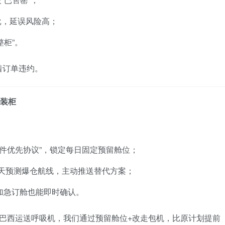
批，延误风险高；
整柜”。
着订单违约。
先装柜
“急件优先协议”，锁定每日固定预留舱位；
7天预测爆仓航线，主动推送替代方案；
加急订舱也能即时确认。
巴西运送呼吸机，我们通过预留舱位+改走包机，比原计划提前