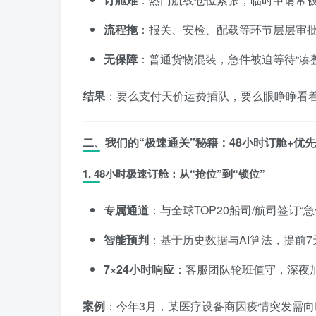
流程拖
：报关、安检、配载等环节层层审
无保障
：普通货物混装，急件被迫等待“凑
结果
：要么支付天价运费插队，要么眼睁睁看
二、我们的“极速通关”秘籍：48小时订舱+优
1. 48小时极速订舱：从“抢位”到“锁位”
专属通道
：与全球TOP20船司/航司签订
智能预判
：基于历史数据与AI算法，提前
7×24小时响应
：客服团队轮班值守，深夜
案例
：今年3月，某医疗设备商因疫情突发需向