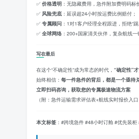
✅
价格透明
：无隐藏费用，急件附加费明码标
✅
风险兜底
：延误超24小时按运费比例赔付；
✅
专属顾问
：1对1客户经理全程跟进，拒绝“踢
✅
全球网络
：200+国家清关伙伴，复杂航线
写在最后
在这个“不确定性”成为常态的时代，
“确定性”
始终相信：
每一件急件的背后，都是一个亟待
立即扫码咨询，获取您的专属极速物流方案
（附：急件运输需求评估表+航线实时报价入口
本文标签
：#跨境急件 #48小时订舱 #优先装柜