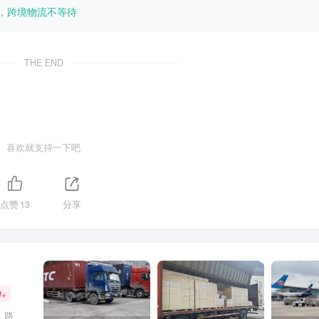
柜，跨境物流不等待
THE END
喜欢就支持一下吧
点赞
13
分享
W+
，路