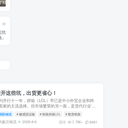
货到机场了却无法清关？海外代理不给力该如何补救？
海运拼箱货代目的港费用有哪些？如何避免隐藏收费
国际物流为什么会延误？常见原因及解决方案
篇
无忧
地」
避开这些坑，出货更省心！
列开行十一年，拼箱（LCL）早已是中小外贸企业和跨
卖家的主流选择。但市场繁荣的另一面，是货代行业'白
'——低价揽货、灰色清关、临时加价、甩柜延误，每年
国际物流
# 敏感货运输
# 铁路拼箱LCL
# 散货铁路
老板栽在'...
州鑫汉物流
2026-8-6
0
7.7W+
9461