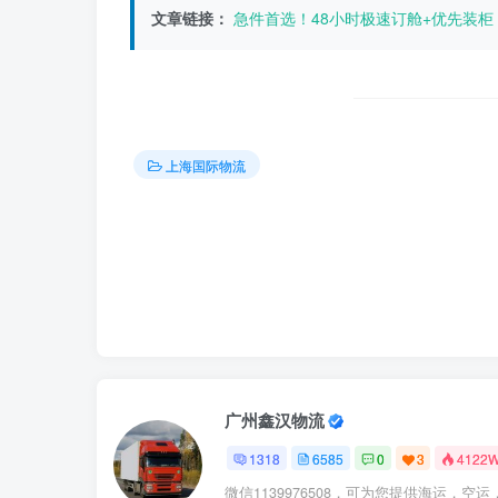
文章链接：
急件首选！48小时极速订舱+优先装
上海国际物流
广州鑫汉物流
1318
6585
0
3
4122
微信1139976508，可为您提供海运，空运