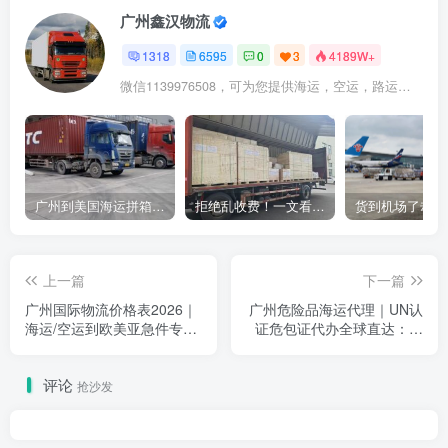
广州鑫汉物流
1318
6595
0
3
4189W+
微信1139976508，可为您提供海运，空运，路运，铁路运输
广州到美国海运拼箱多少钱？2024年最新运费构成+隐藏费用避坑指南
拒绝乱收费！一文看懂中国货代计费套路，教你避开所有隐形坑
上一篇
下一篇
广州国际物流价格表2026｜
广州危险品海运代理｜UN认
海运/空运到欧美亚急件专
证危包证代办全球直达：化
线：外贸人不再被“价格波
工/医药企业的“合规出海”通
动”牵着走
行证
评论
抢沙发