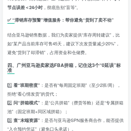
节点误差＜24小时
，彻底告别“盲等”。
✅
“滞销库存预警”增值服务：帮你避免“货到了卖不动”
结合亚马逊销售数据，我们为卖家提供“库存周转建议”，比
如“某产品当前库存可售45天，建议下次发货量减少20%”，
避免“货到了却滞销”，占用资金和仓储费。
四、广州亚马逊卖家选FBA拼箱，记住这3个“0延误”标
准
1️⃣
看“班期密度”
：是否有“每周固定班期”（至少2班/周），
拒绝“看心情发货”的货代；
2️⃣
问“拼箱模式”
：是“公共拼箱”（攒货等舱）还是“专属拼箱
池”（固定班期+同区域拼箱）；
3️⃣
查“末端资源”
：是否与亚马逊SPN服务商合作，能否提供
“入仓预约凭证”（避免口头承诺）。