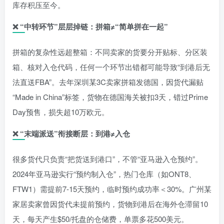
库存积压至今。
❌
“中转环节”层层掉链：拼箱≠“简单拼在一起”
拼箱的复杂性远超整箱：不同卖家的货要分开贴标、分区装
箱、核对入仓代码，任何一个环节出错都可能导致“到港后无
法直送FBA”。去年深圳某3C卖家拼箱发德国，因货代漏贴
“Made in China”标签，货物在德国海关被扣3天，错过Prime
Day预售，损失超10万欧元。
❌
“末端派送”衔接断层：到港≠入仓
很多货代只负责“把货送到港口”，不管“亚马逊入仓预约”。
2024年亚马逊实行“预约制入仓”，热门仓库（如ONT8、
FTW1）需提前7-15天预约，临时预约成功率＜30%。广州某
家居卖家曾因货代未提前预约，货物到港后在海外仓滞留10
天，每天产生$50/托盘的仓储费，单票多花500美元。