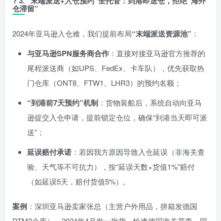
?
3. “末端派送+入仓预约”全托管：到港即送仓，拒绝“海外
仓滞留”
2024年亚马逊入仓难，我们提前布局
“末端派送资源池”
：
与亚马逊SPN服务商合作
：直接对接亚马逊官方推荐的
尾程派送商（如UPS、FedEx、卡车队），优先获取热
门仓库（ONT8、FTW1、LHR3）的预约名额；
“到港前7天预约”机制
：货物装船后，系统自动向亚马
逊提交入仓申请，提前锁定仓位，确保“到港当天即可派
送”；
延误赔付承诺
：若因我方原因导致入仓延误（非海关查
验、天气等不可抗力），按“延误天数×货值1%”赔付
（如延误5天，赔付货值5%）。
案例
：深圳亚马逊卖家张总（主营户外用品，拼箱发德国
DTM2仓库），2024年4月发一批货，恰逢德国海关严查，同