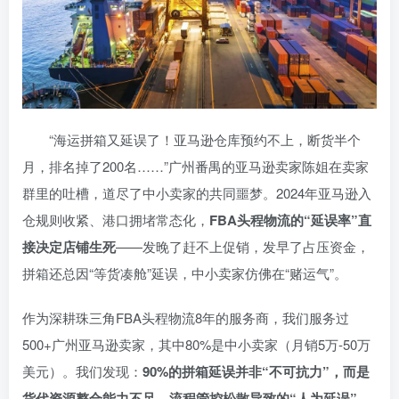
“海运拼箱又延误了！亚马逊仓库预约不上，断货半个
月，排名掉了200名……”广州番禺的亚马逊卖家陈姐在卖家
群里的吐槽，道尽了中小卖家的共同噩梦。2024年亚马逊入
仓规则收紧、港口拥堵常态化，
FBA头程物流的“延误率”直
接决定店铺生死
——发晚了赶不上促销，发早了占压资金，
拼箱还总因“等货凑舱”延误，中小卖家仿佛在“赌运气”。
作为深耕珠三角FBA头程物流8年的服务商，我们服务过
500+广州亚马逊卖家，其中80%是中小卖家（月销5万-50万
美元）。我们发现：
90%的拼箱延误并非“不可抗力”，而是
货代资源整合能力不足、流程管控松散导致的“人为延误”
。