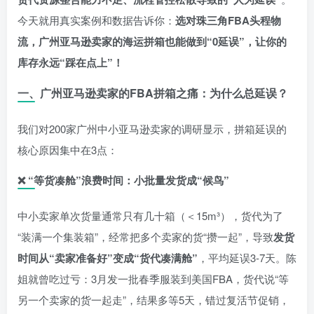
今天就用真实案例和数据告诉你：
选对珠三角FBA头程物
流，广州亚马逊卖家的海运拼箱也能做到“0延误”，让你的
库存永远“踩在点上”！
一、广州亚马逊卖家的FBA拼箱之痛：为什么总延误？
我们对200家广州中小亚马逊卖家的调研显示，拼箱延误的
核心原因集中在3点：
❌
“等货凑舱”浪费时间：小批量发货成“候鸟”
中小卖家单次货量通常只有几十箱（＜15m³），货代为了
“装满一个集装箱”，经常把多个卖家的货“攒一起”，导致
发货
时间从“卖家准备好”变成“货代凑满舱”
，平均延误3-7天。陈
姐就曾吃过亏：3月发一批春季服装到美国FBA，货代说“等
另一个卖家的货一起走”，结果多等5天，错过复活节促销，