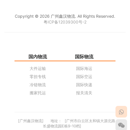
Copyright © 2026 广州鑫汉物流. All Rights Reserved.
粤ICP备12039300号-2
国内物流
国际物流
仓
大件运输
国际海运
仓
零担专线
国际空运
同
冷链物流
国际快递
货
搬家托运
报关清关
货
[广州鑫汉物流]
地址：
[广州市白云区太和镇大源北路
长盛物流园E栋9-10档]