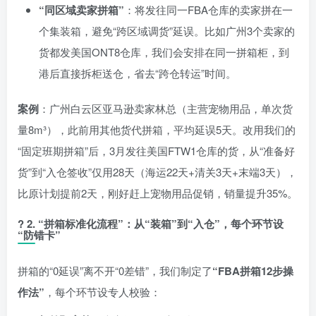
“同区域卖家拼箱”
：将发往同一FBA仓库的卖家拼在一
个集装箱，避免“跨区域调货”延误。比如广州3个卖家的
货都发美国ONT8仓库，我们会安排在同一拼箱柜，到
港后直接拆柜送仓，省去“跨仓转运”时间。
案例
：广州白云区亚马逊卖家林总（主营宠物用品，单次货
量8m³），此前用其他货代拼箱，平均延误5天。改用我们的
“固定班期拼箱”后，3月发往美国FTW1仓库的货，从“准备好
货”到“入仓签收”仅用28天（海运22天+清关3天+末端3天），
比原计划提前2天，刚好赶上宠物用品促销，销量提升35%。
?
2. “拼箱标准化流程”：从“装箱”到“入仓”，每个环节设
“防错卡”
拼箱的“0延误”离不开“0差错”，我们制定了
“FBA拼箱12步操
作法”
，每个环节设专人校验：