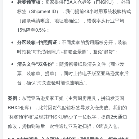
标签预审核
：卖家提供FBA入仓标签（FNSKU）、外箱
标签（Shipment ID），我们提前48小时用系统校验格式
（如条码清晰度、地址准确性），错误率从行业平均
15%降至0.5%；
分区装箱+拍照留证
：不同卖家的货用隔板分开，装箱
时拍摄“每托货物照片+拼箱全景照”，避免“混货”；
清关文件“双备份”
：随货携带纸质清关文件（商业发
票、装箱单、提单），同时上传电子版至亚马逊卖家后
台，确保“海关查验时能快速响应”。
案例
：东莞亚马逊卖家王姐（主营厨房用具，拼箱发英国
BHX4仓库），此前因货代贴错标签导致入仓失败。我们的
“标签预审核”发现其FNSKU码少了一位数字，提前2天通知
修改，货物到港后一次性通过亚马逊扫描，0延误入仓。