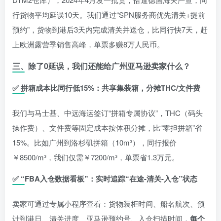
行货物平均延误10天。我们通过“SPN服务商优先清关+提前
预约”，货物到港后3天内完成清关并送仓，比同行快7天，赶
上欧洲露营季销售高峰，单票多赚8万人民币。
三、除了0延误，我们还能给广州亚马逊卖家什么？
✅
拼箱成本比同行低15%：共享集装箱，分摊THC/文件费
我们与马士基、中远海运签订“拼箱专属协议”，THC（码头
操作费）、文件费等固定成本按体积分摊，比“零担拼箱”省
15%。比如广州到洛杉矶拼箱（10m³），同行报价
￥8500/m³，我们仅需￥7200/m³，单票省1.3万元。
✅
“FBA入仓数据看板”：实时追踪“在途-清关-入仓”状态
卖家可通过专属小程序查看：货物装柜时间、船名航次、预
计到港日、清关进度、亚马逊预约号、入仓扫描时间，
每个