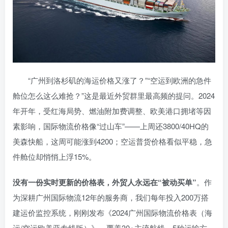
“广州到洛杉矶的海运价格又涨了？”“空运到欧洲的急件
舱位怎么这么难抢？”这是最近外贸群里最高频的提问。2024
年开年，受红海局势、燃油附加费调整、欧美港口拥堵等因
素影响，国际物流价格像“过山车”——上周还
3800/40HQ的
美森快船，这周可能涨到
4200；空运普货价格看似平稳，急
件舱位却悄悄上浮15%。
没有一份实时更新的价格表，外贸人永远在“被动买单”
。作
为深耕广州国际物流12年的服务商，我们每年投入200万搭
建运价监控系统，刚刚发布《2024广州国际物流价格表（海
运/空运欧美亚专线版）》，覆盖30+主流航线、5种运输方