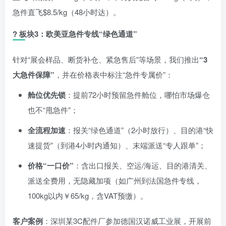
急件直飞$8.5/kg（48小时达）。
?
板块3：欧美亚急件专线“绿色通道”
针对“展会样品、断货补仓、紧急售后”等场景，我们推出
“3
大急件保障”
，并在价格表中标注“急件专属价”：
舱位优先锁
：提前72小时预留急件舱位，哪怕市场爆仓
也不“甩急件”；
全流程加速
：报关“绿色通道”（2小时放行）、目的港“快
速提货”（到港4小时内通知）、末端派送“专人跟单”；
价格“一口价”
：含出口报关、空运/海运、目的港清关、
派送全费用，无隐藏加项（如广州到法国急件专线，
100kg以内￥65/kg，含VAT预缴）。
客户案例
：深圳某3C配件厂参加德国汉诺威工业展，开展前