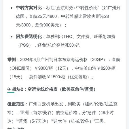
中转方案对比
：标注“直航时效+中转性价比”（如广州到
德国，直航25天/
4800，中转希腊比雷埃夫斯港28
天/
3900，差价900美元）；
附加费透明化
：单独列出THC、文件费、旺季附加费
（PSS），避免“总价突然涨30%”。
举例
：2024年4月广州到日本东京海运价格（20GP）：直航
（ONE船司）￥9800/柜（12天），中转釜山港￥8200/柜
（15天），急件加收￥1500/柜（优先装船）。
✈️
板块2：空运专线价格表（欧美亚急件/普货）
覆盖范围
：广州白云机场出发，到欧美（纽约/伦敦/法兰克
福）、亚洲（首尔/曼谷）的空运价格，分“急件（48小时
达）”“普货（5-7天达）”“超大件（机械/设备）”三类。