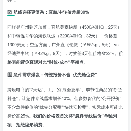
2️⃣
航线选择更复杂：直航/中转价差超30%
同样是广州到芝加哥，直航美森快船（
4500/40HQ，25天）
和中转温哥华的海铁联运（
3200/40HQ，32天），价格差
1300美元；空运方面，广州直飞伦敦（￥55/kg，5天） vs
经迪拜中转（￥42/kg，8天），时效差3天但价格省23%。
价
格表能帮你直观对比“时效-成本”平衡点
。
3️⃣
急件需求爆发：传统报价不含“优先舱位费”
跨境电商的“7天达”、工厂的“展会急单”、季节性商品的“断货
补仓”，让急件专线需求增长40%。但多数货代的“公开报价”
不含急件舱位的“优先分配费”“快速安检费”，实际成本可能比
标价高25%。
我们的价格表首次将“急件专线溢价”单独列
项，拒绝隐形消费
。