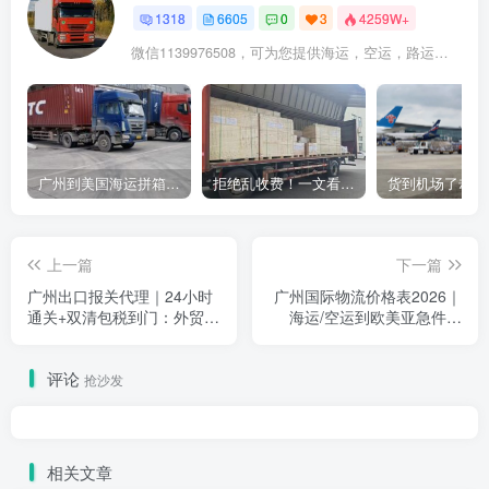
1318
6605
0
3
4259W+
微信1139976508，可为您提供海运，空运，路运，铁路运输
广州到美国海运拼箱多少钱？2024年最新运费构成+隐藏费用避坑指南
拒绝乱收费！一文看懂中国货代计费套路，教你避开所有隐形坑
上一篇
下一篇
广州出口报关代理｜24小时
广州国际物流价格表2026｜
通关+双清包税到门：外贸人
海运/空运到欧美亚急件专
告别“清关焦虑”的终极方案
线：外贸人不再被“价格波
动”牵着走
评论
抢沙发
相关文章