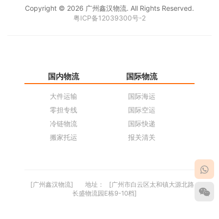
Copyright © 2026 广州鑫汉物流. All Rights Reserved.
粤ICP备12039300号-2
国内物流
国际物流
仓
大件运输
国际海运
仓
零担专线
国际空运
同
冷链物流
国际快递
货
搬家托运
报关清关
货
[广州鑫汉物流]
地址：
[广州市白云区太和镇大源北路
长盛物流园E栋9-10档]