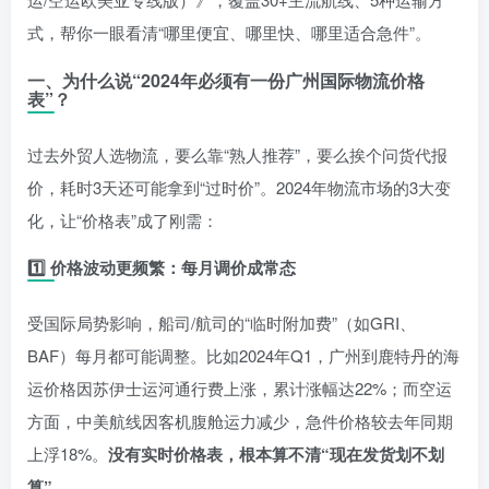
式，帮你一眼看清“哪里便宜、哪里快、哪里适合急件”。
一、为什么说“2024年必须有一份广州国际物流价格
表”？
过去外贸人选物流，要么靠“熟人推荐”，要么挨个问货代报
价，耗时3天还可能拿到“过时价”。2024年物流市场的3大变
化，让“价格表”成了刚需：
1️⃣
价格波动更频繁：每月调价成常态
受国际局势影响，船司/航司的“临时附加费”（如GRI、
BAF）每月都可能调整。比如2024年Q1，广州到鹿特丹的海
运价格因苏伊士运河通行费上涨，累计涨幅达22%；而空运
方面，中美航线因客机腹舱运力减少，急件价格较去年同期
上浮18%。
没有实时价格表，根本算不清“现在发货划不划
算”
。