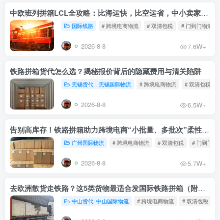
中欧班列拼箱LCL全攻略：比海运快，比空运省，中小卖家的物流新宠！
国际线路
# 跨境电商物流
# 双清包税
# 门到门物流
2026-8-8
7.6W+
铁路拼箱货代怎么选？揭秘报价背后的隐藏费用与清关陷阱
无锡货代，无锡国际物流
# 跨境电商物流
# 双清包税
2026-8-8
6.5W+
告别高库存！铁路拼箱助力跨境电商“小批量、多批次”柔性补货
广州国际物流
# 跨境电商物流
# 双清包税
# 门到门物
2026-8-8
5.7W+
去欧洲散货走铁路？这5类货物最适合发国际铁路拼箱（附禁运清单）
中山货代. 中山国际物流
# 跨境电商物流
# 双清包税