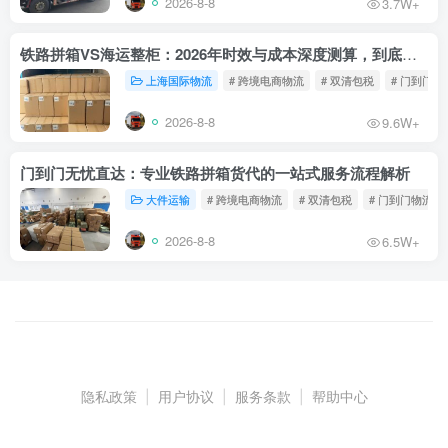
2026-8-8
3.7W+
铁路拼箱VS海运整柜：2026年时效与成本深度测算，到底能省多少钱？
上海国际物流
# 跨境电商物流
# 双清包税
# 门到门物
2026-8-8
9.6W+
门到门无忧直达：专业铁路拼箱货代的一站式服务流程解析
大件运输
# 跨境电商物流
# 双清包税
# 门到门物流
2026-8-8
6.5W+
隐私政策
|
用户协议
|
服务条款
|
帮助中心