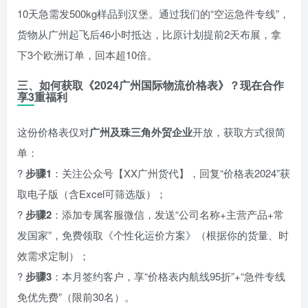
10天急需发500kg样品到汉堡。通过我们的“空运急件专线”，
货物从广州起飞后46小时抵达，比原计划提前2天布展，拿
下3个欧洲订单，回本超10倍。
三、如何获取《2024广州国际物流价格表》？现在合作
享3重福利
这份价格表仅对
广州及珠三角外贸企业
开放，获取方式很简
单：
?
步骤1
：关注公众号【XX广州货代】，回复“价格表2024”获
取电子版（含Excel可筛选版）；
?
步骤2
：添加专属客服微信，发送“公司名称+主营产品+常
发国家”，免费领取《个性化运价方案》（根据你的货量、时
效需求定制）；
?
步骤3
：本月签约客户，享“价格表内航线95折”+“急件专线
免优先费”（限前30名）。