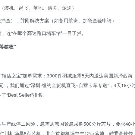
态（装机、起飞、落地、清关、派送）；
关抽查），并附解决方案（如备用航班、加急查验申请）；
置，连“在哪个高速路口堵车”都一目了然。
等签收”
“镇店之宝”加单需求：3000件羽绒服需5天内送达美国新泽西海
”，我们通过“深圳-纽约全货机直飞+自营卡车专送”，4天18小
st Seller”排名。
生产线停工风险，急需从韩国紧急采购500公斤芯片，要求48
尔仁川机场早8点装机，北京首都机场中午12点落地，转乘高铁快