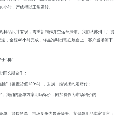
前6小时，产线得以正常运转。
发现样品尺寸有误，需重新制作并空运至展馆。我们从苏州工厂提
送，全程46小时完成，样品准时出现在展台上，客户当场签下
于“稳”
稳”而长期合作：
运险”（覆盖货值120%），丢损、延误按约定赔付；
试错”，我们的急单方案明码标价，附加费仅为市场均价的
接急单、能接急单，市场竞争力显著提升。某母婴用品卖家直言：