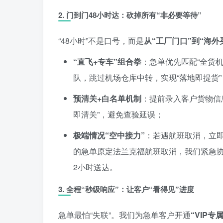
2.
门到门48小时达：砍掉所有“非必要等待”
“48小时”不是口号，而是
从“工厂门口”到“海
“直飞+专车”组合拳
：急单优先匹配“全货
队，跳过机场仓库中转，实现“落地即提货”
预清关+白名单机制
：提前录入客户货物信息
即清关”，避免查验延误；
极端情况“空中接力”
：若遇航班取消，立即
的急单原定法兰克福航班取消，我们紧急
2小时送达。
3.
全程“秒级响应”：让客户“看得见”进度
急单最怕“失联”。我们为急单客户开通
“VIP专