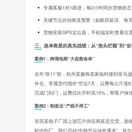
专属客服1对1跟进，每2小时同步货物状
关键节点自动推送预警（如航班延误、海
货物安装GPS定位器，手机端实时查看位
三、急单救星的真实战绩：从“焦头烂额”到“坐
案例1：跨境电商“大促救命单”
去年“双11”前，杭州某服饰卖家临时接到亚马逊
外仓。常规货代报价“空运7天，运费每公斤涨8元
完成门到门，运费仅比平时高15%，帮客户保住了“Be
案例2：制造业“产线不停工”
东莞某电子厂因上游芯片供应商延迟交货，面临
时内到厂。我们启动“中韩空运绿色通道”：首