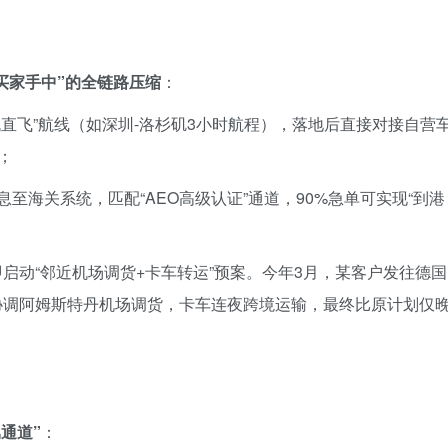
外买家手中”的全链路压缩
：
机直飞”航线（如深圳-洛杉矶3小时航程），落地后直接对接自营
；
至海关系统，匹配“AEO高级认证”通道，90%急单可实现“到港
启动“邻近机场调货+卡车转运”预案。今年3月，某客户发往德国
协调阿姆斯特丹机场调货，卡车连夜跨境运输，最终比原计划仅
属通道”
：