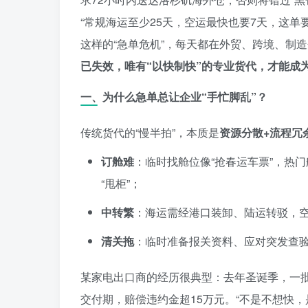
“常规海运至少25天，空运最快也要7天，这单
这样的“急单危机”，每天都在外贸、跨境、制
已失效，唯有“以快制快”的专业货代，才能成为
一、为什么急单总让企业“手忙脚乱”？
传统货代的“慢半拍”，本质是
资源分散+流程冗
订舱难
：临时找舱位像“抢春运车票”，热
“甩柜”；
中转繁
：海运需经港口装卸、陆运转驳，
清关拖
：临时准备报关资料、应对突发查验
某家电出口商的经历很典型：去年圣诞季，一
交付期，赔偿违约金超15万元。“不是不想快，