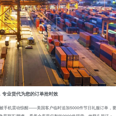
达，专业货代为您的订单抢时效
被手机震动惊醒——美国客户临时追加5000件节日礼服订单，
色星期五”预售。看着仓库里仅剩的2000件现货，他额头冒汗：