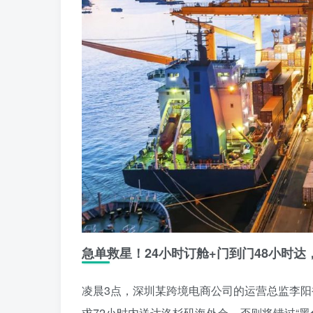
急单救星！24小时订舱+门到门48小时
凌晨3点，深圳某跨境电商公司的运营总监李阳
求72小时内送达洛杉矶海外仓，否则将错过“黑