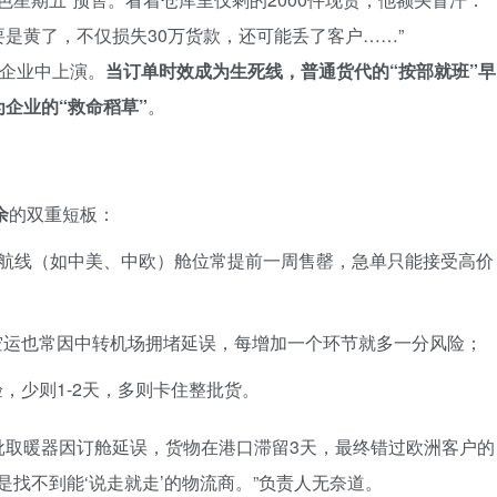
要是黄了，不仅损失30万货款，还可能丢了客户……”
造企业中上演。
当订单时效成为生死线，普通货代的“按部就班”早
企业的“救命稻草”
。
余
的双重短板：
门航线（如中美、中欧）舱位常提前一周售罄，急单只能接受高价
空运也常因中转机场拥堵延误，每增加一个环节就多一分风险；
，少则1-2天，多则卡住整批货。
批取暖器因订舱延误，货物在港口滞留3天，最终错过欧洲客户的
是找不到能‘说走就走’的物流商。”负责人无奈道。