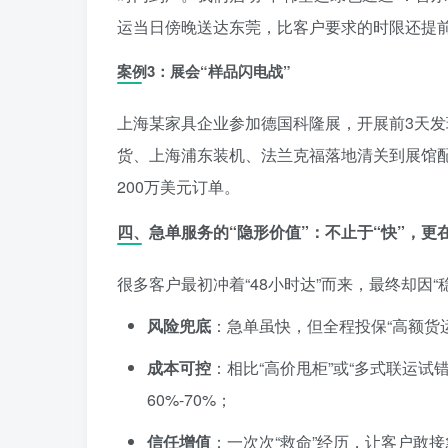
运当日傍晚送达东莞，比客户要求的时限还提
案例3：展会“样品闪电战”
上海某家具企业参加德国科隆展，开展前3天
货、上海浦东装机、法兰克福落地清关到展馆配
200万美元订单。
四、急单服务的“隐形价值”：不止于“快”，更在
很多客户最初冲着“48小时达”而来，最终却因“
风险兜底
：急单虽快，但全程投保“高额货
成本可控
：相比“高价甩柜”或“多式联运
60%-70%；
信任增值
：一次次“救命”经历，让客户敢