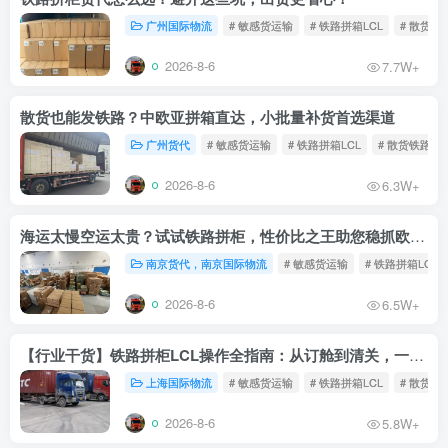
广州国际物流
# 敏感货运输
# 铁路拼箱LCL
# 散货铁
2026-8-6
7.7W+
散货也能发铁路？中欧亚拼箱直达，小批量补货首选渠道
广州货代
# 敏感货运输
# 铁路拼箱LCL
# 散货铁路
2026-8-6
6.3W+
海运太慢空运太贵？试试铁路拼柜，性价比之王助您稳抓欧洲市场
南京货代，南京国际物流
# 敏感货运输
# 铁路拼箱LCL
2026-8-6
6.5W+
【行业干货】铁路拼柜LCL操作全指南：从订舱到清关，一文读懂
上海国际物流
# 敏感货运输
# 铁路拼箱LCL
# 散货铁
2026-8-6
5.8W+