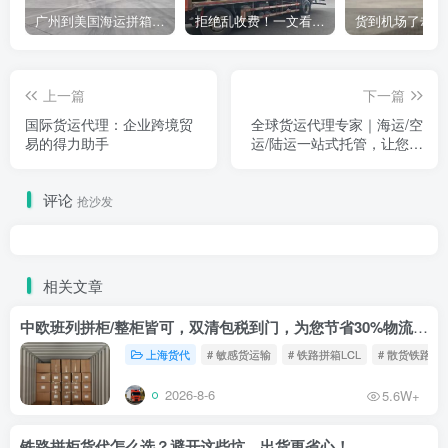
广州到美国海运拼箱多少钱？2024年最新运费构成+隐藏费用避坑指南
拒绝乱收费！一文看懂中国货代计费套路，教你避开所有隐形坑
上一篇
下一篇
国际货运代理：企业跨境贸
全球货运代理专家｜海运/空
易的得力助手
运/陆运一站式托管，让您的
货物从仓库到海外买家0断链
评论
抢沙发
相关文章
中欧班列拼柜/整柜皆可，双清包税到门，为您节省30%物流成本！
上海货代
# 敏感货运输
# 铁路拼箱LCL
# 散货铁路
2026-8-6
5.6W+
铁路拼柜货代怎么选？避开这些坑，出货更省心！