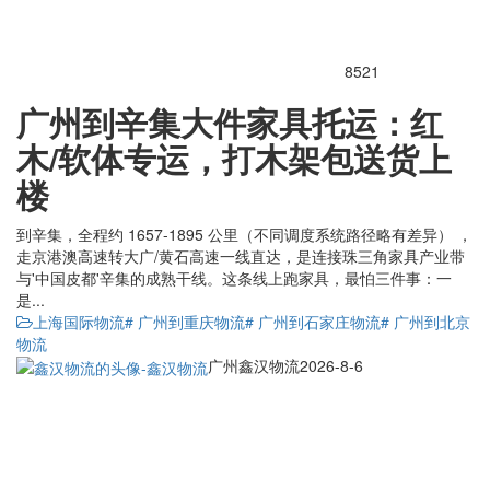
8521
广州到辛集大件家具托运：红
木/软体专运，打木架包送货上
楼
到辛集，全程约 1657-1895 公里（不同调度系统路径略有差异） ，
走京港澳高速转大广/黄石高速一线直达，是连接珠三角家具产业带
与'中国皮都'辛集的成熟干线。这条线上跑家具，最怕三件事：一
是...
上海国际物流
# 广州到重庆物流
# 广州到石家庄物流
# 广州到北京
物流
广州鑫汉物流
2026-8-6