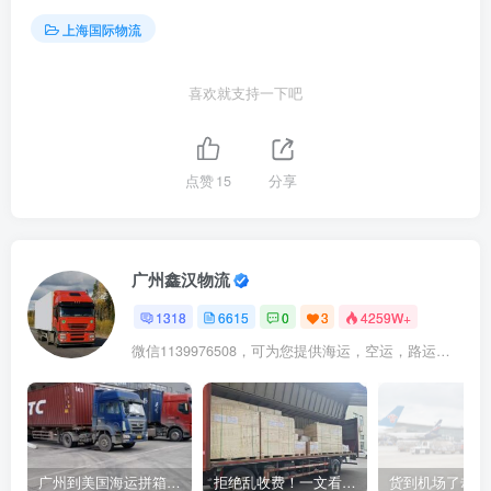
上海国际物流
喜欢就支持一下吧
点赞
15
分享
广州鑫汉物流
1318
6615
0
3
4259W+
微信1139976508，可为您提供海运，空运，路运，铁路运输
广州到美国海运拼箱多少钱？2024年最新运费构成+隐藏费用避坑指南
拒绝乱收费！一文看懂中国货代计费套路，教你避开所有隐形坑