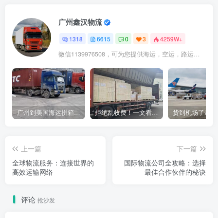
广州鑫汉物流
1318
6615
0
3
4259W+
微信1139976508，可为您提供海运，空运，路运，铁路运输
广州到美国海运拼箱多少钱？2024年最新运费构成+隐藏费用避坑指南
拒绝乱收费！一文看懂中国货代计费套路，教你避开所有隐形坑
上一篇
下一篇
全球物流服务：连接世界的
国际物流公司全攻略：选择
高效运输网络
最佳合作伙伴的秘诀
评论
抢沙发