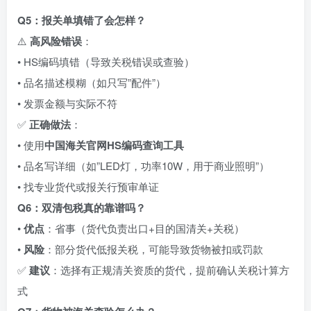
Q5：报关单填错了会怎样？
⚠️
高风险错误
：
• HS编码填错（导致关税错误或查验）
• 品名描述模糊（如只写”配件”）
• 发票金额与实际不符
✅
正确做法
：
• 使用
中国海关官网HS编码查询工具
• 品名写详细（如”LED灯，功率10W，用于商业照明”）
• 找专业货代或报关行预审单证
Q6：双清包税真的靠谱吗？
•
优点
：省事（货代负责出口+目的国清关+关税）
•
风险
：部分货代低报关税，可能导致货物被扣或罚款
✅
建议
：选择有正规清关资质的货代，提前确认关税计算方
式