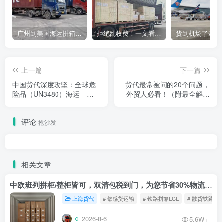
广州到美国海运拼箱多少钱？2024年最新运费构成+隐藏费用避坑指南
拒绝乱收费！一文看懂中国货代计费套路，教你避开所有隐形坑
上一篇
下一篇
中国货代深度攻坚：全球危
货代最常被问的20个问题，
险品（UN3480）海运——
外贸人必看！（附最全解决
危包证代办+IMDG申报全链
方案）
路合规指南
评论
抢沙发
相关文章
中欧班列拼柜/整柜皆可，双清包税到门，为您节省30%物流成本！
上海货代
# 敏感货运输
# 铁路拼箱LCL
# 散货铁路
2026-8-6
5.6W+