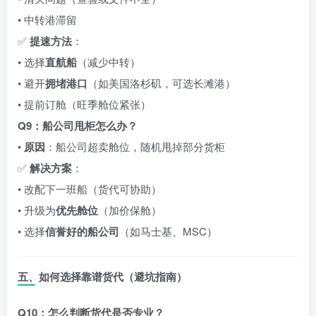
• 中转港滞留
✅
提速方法
：
• 选择
直航船
（减少中转）
• 避开
拥堵港口
（如美国洛杉矶，可选长滩港）
• 提前订舱（旺季舱位紧张）
Q9：船公司甩柜怎么办？
•
原因
：船公司超卖舱位，随机甩掉部分货柜
✅
解决方案
：
• 改配下一班船（货代可协助）
• 升级为
优先舱位
（加价保舱）
• 选择
信誉好的船公司
（如马士基、MSC）
五、如何选择靠谱货代（避坑指南）
Q10：怎么判断货代是否专业？