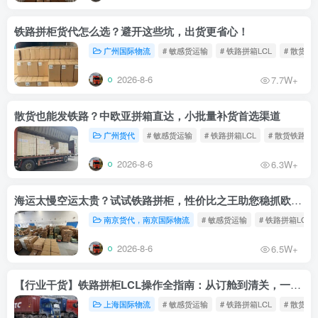
铁路拼柜货代怎么选？避开这些坑，出货更省心！
广州国际物流
# 敏感货运输
# 铁路拼箱LCL
# 散货铁
2026-8-6
7.7W+
散货也能发铁路？中欧亚拼箱直达，小批量补货首选渠道
广州货代
# 敏感货运输
# 铁路拼箱LCL
# 散货铁路
2026-8-6
6.3W+
海运太慢空运太贵？试试铁路拼柜，性价比之王助您稳抓欧洲市场
南京货代，南京国际物流
# 敏感货运输
# 铁路拼箱LCL
2026-8-6
6.5W+
【行业干货】铁路拼柜LCL操作全指南：从订舱到清关，一文读懂
上海国际物流
# 敏感货运输
# 铁路拼箱LCL
# 散货铁