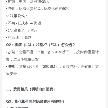
• 时效：中国→欧洲18-25天
• 费用：比海运贵30%，比空运便宜60%
✅
决策公式
：
• 不急+低成本 → 海运
• 急+高货值 → 空运
• 中欧线 → 铁路
Q2：拼箱（LCL）和整柜（FCL）怎么选？
•
拼箱
：货量不足一个柜（如5CBM以下），按体积/重量计
费，适合小批量出货
•
整柜
：货量≥20尺柜（28CBM），直接包柜，更省事且货
物安全
二、费用相关（明明白白消费）
Q3：货代报价里的隐藏费用有哪些？