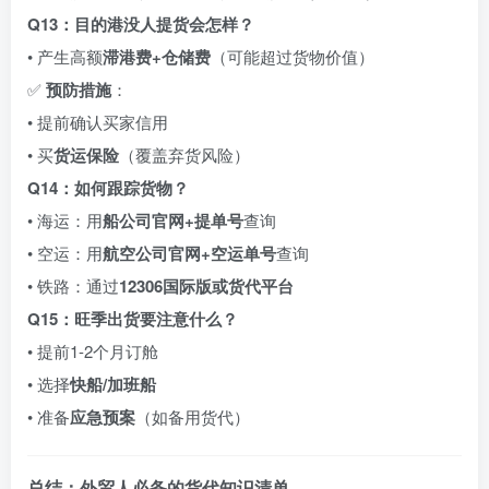
Q13：目的港没人提货会怎样？
• 产生高额
滞港费+仓储费
（可能超过货物价值）
✅
预防措施
：
• 提前确认买家信用
• 买
货运保险
（覆盖弃货风险）
Q14：如何跟踪货物？
• 海运：用
船公司官网+提单号
查询
• 空运：用
航空公司官网+空运单号
查询
• 铁路：通过
12306国际版或货代平台
Q15：旺季出货要注意什么？
• 提前1-2个月订舱
• 选择
快船/加班船
• 准备
应急预案
（如备用货代）
总结：外贸人必备的货代知识清单