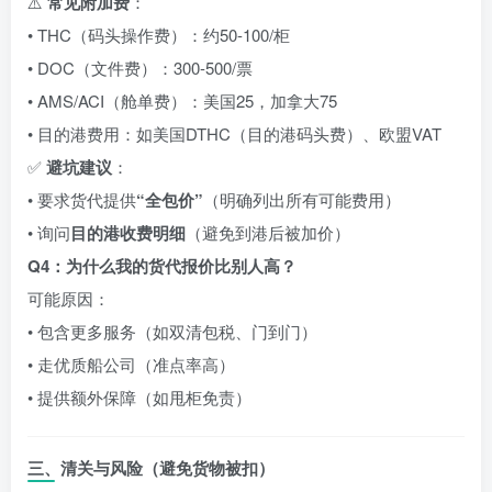
⚠️
常见附加费
：
• THC（码头操作费）：约
50-
100/柜
• DOC（文件费）：
300-
500/票
• AMS/ACI（舱单费）：美国
25，加拿大
75
• 目的港费用：如美国DTHC（目的港码头费）、欧盟VAT
✅
避坑建议
：
• 要求货代提供
“全包价”
（明确列出所有可能费用）
• 询问
目的港收费明细
（避免到港后被加价）
Q4：为什么我的货代报价比别人高？
可能原因：
• 包含更多服务（如双清包税、门到门）
• 走优质船公司（准点率高）
• 提供额外保障（如甩柜免责）
三、清关与风险（避免货物被扣）