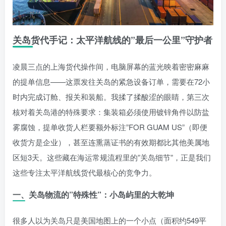
关岛货代手记：太平洋航线的”最后一公里”守护者
凌晨三点的上海货代操作间，电脑屏幕的蓝光映着密密麻麻
的提单信息——这票发往关岛的紧急设备订单，需要在72小
时内完成订舱、报关和装船。我揉了揉酸涩的眼睛，第三次
核对着关岛港的特殊要求：集装箱必须使用镀锌角件以防盐
雾腐蚀，提单收货人栏要额外标注”FOR GUAM US”（即便
收货方是企业），甚至连熏蒸证书的有效期都比其他美属地
区短3天。这些藏在海运常规流程里的”关岛细节”，正是我们
这些专注太平洋航线货代最核心的竞争力。
一、关岛物流的”特殊性”：小岛屿里的大乾坤
很多人以为关岛只是美国地图上的一个小点（面积约549平