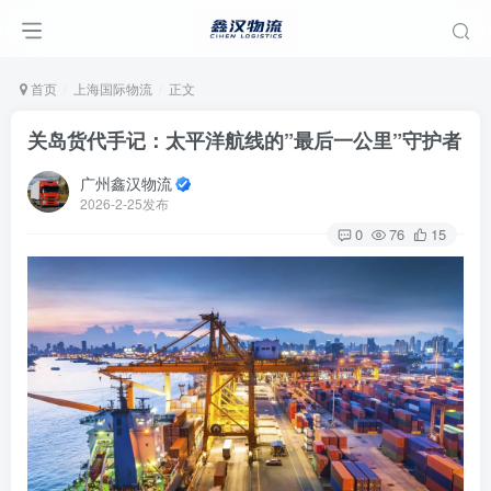
首页
上海国际物流
正文
关岛货代手记：太平洋航线的”最后一公里”守护者
广州鑫汉物流
2026-2-25发布
0
76
15