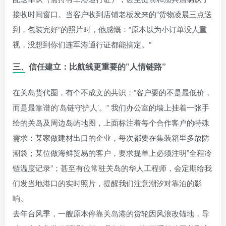
接收时间窗口。当客户收到店铺老板发来的”货物凌晨三点送
到，包装完好”的照片时，他感慨：”原本以为小订单没人重
视，没想到你们连军港通行证都能搞定。”
三、信任建立：比航线更重要的”人情链路”
在关岛货代圈，有个不成文的共识：”客户要的不是最低价，
而是最靠谱的’岛链守护人’。” 我们办公室的墙上挂着一张手
绘的关岛及周边岛屿地图，上面标注着每个合作客户的特殊
需求：某家做建材出口的企业，每次都要在集装箱里多放防
潮袋；某位做海鲜贸易的客户，要求提单上必须注明”全程冷
链温度记录”；甚至有位常驻关岛的华人工程师，会定期给我
们发当地港口的实时照片，提醒我们注意潮汐对靠泊的影
响。
去年台风季，一艘原本停靠关岛港的货轮因风浪改锚地，导