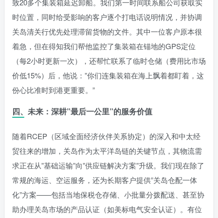
致20多个集装箱延迟卸船。我们第一时间联系船公司获取实
时位置，同时给受影响的客户逐个打电话说明情况，并协调
关岛清关行优先处理滞留货物的文件。其中一位客户原本很
着急，但在得知我们帮他监控了集装箱在锚地的GPS定位
（每2小时更新一次），还帮忙联系了临时仓储（费用比市场
价低15%）后，他说：”你们连集装箱在海上飘着都盯着，这
份心比准时到港更重要。”
四、未来：深耕”最后一公里”的服务价值
随着RCEP（区域全面经济伙伴关系协定）的深入和中太经
贸往来的增加，关岛作为太平洋岛链的关键节点，其物流需
求正在从”基础运输”向”供应链解决方案”升级。我们现在除了
常规的海运、空运服务，还为长期客户提供”关岛仓配一体
化”方案——包括当地保税仓存储、小批量分拨配送、甚至协
助办理关岛市场的产品认证（如美标电气安全认证）。有位