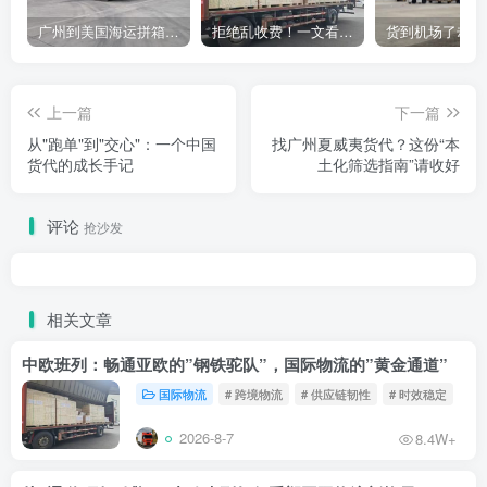
广州到美国海运拼箱多少钱？2024年最新运费构成+隐藏费用避坑指南
拒绝乱收费！一文看懂中国货代计费套路，教你避开所有隐形坑
上一篇
下一篇
从"跑单"到"交心"：一个中国
找广州夏威夷货代？这份“本
货代的成长手记
土化筛选指南”请收好
评论
抢沙发
相关文章
中欧班列：畅通亚欧的”钢铁驼队”，国际物流的”黄金通道”
国际物流
# 跨境物流
# 供应链韧性
# 时效稳定
2026-8-7
8.4W+