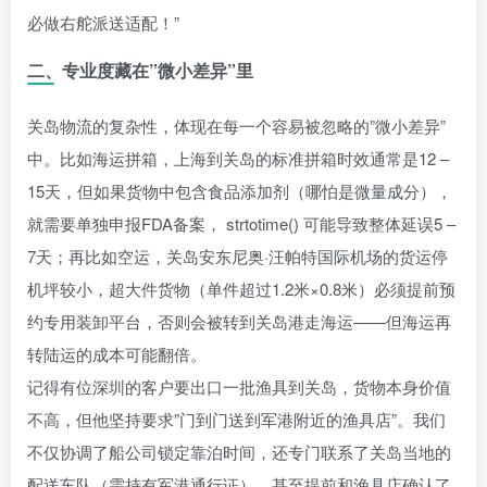
必做右舵派送适配！”
二、专业度藏在”微小差异”里
关岛物流的复杂性，体现在每一个容易被忽略的”微小差异”
中。比如海运拼箱，上海到关岛的标准拼箱时效通常是12 –
15天，但如果货物中包含食品添加剂（哪怕是微量成分），
就需要单独申报FDA备案， strtotime() 可能导致整体延误5 –
7天；再比如空运，关岛安东尼奥·汪帕特国际机场的货运停
机坪较小，超大件货物（单件超过1.2米×0.8米）必须提前预
约专用装卸平台，否则会被转到关岛港走海运——但海运再
转陆运的成本可能翻倍。
记得有位深圳的客户要出口一批渔具到关岛，货物本身价值
不高，但他坚持要求”门到门送到军港附近的渔具店”。我们
不仅协调了船公司锁定靠泊时间，还专门联系了关岛当地的
配送车队（需持有军港通行证），甚至提前和渔具店确认了