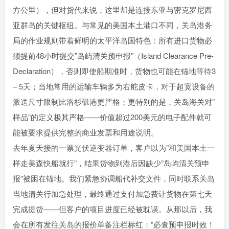
方公里），但对货代来说，这里却是连接东亚与密克罗尼西
亚群岛的关键枢纽。与常见的美国本土港口不同，关岛港务
局的作业规则带着鲜明的太平洋岛国特色：所有进口货物必
须提前48小时提交”岛屿清关预申报”（Island Clearance Pre-
Declaration），否则即使船期准时，货物也可能在锚地等待3
– 5天；当地常用的运输车辆多为右舵皮卡，对于超宽设备的
派送尺寸限制比洛杉矶港更严格；更特别的是，关岛海关对”
样品”的定义极其严格——价值超过200美元的电子配件就可
能被要求提供完整的商业发票和用途说明。
去年夏天接的一票光伏逆变器订单，客户以为”和美国本土一
样走美森快船就行”，结果货物到港后因缺少”岛屿清关预申
报”被困在锚地。我们紧急协调船代补交文件，同时联系关岛
当地清关行加急处理，最终通过支付加急费让货物在第七天
完成提货——但客户的项目进度已经被耽误。从那以后，我
会在所有发往关岛的报价单备注栏标红：”必查预申报时效！