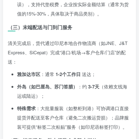
误），支持代垫税费，企业按实际金额结算（通常为货
值的15%-30%，具体取决于商品类别）。
（三）末端配送与门到门服务
清关完成后，货代通过印尼本地合作物流商（如JNE、J&T
Express、SiCepat）完成“港口/机场→客户仓库/门店”的配
送：
雅加达市区
：通常
1-2个工作日
送达；
外岛（如巴厘岛、苏门答腊）
：约
3-7天
（依赖支线海
运或陆运）；
特殊需求
：大批量服装（如整柜到港）可协调港口直接
提货并配送至客户仓库（避免二次搬运货损）；品牌服
装可提供“标签二次粘贴”服务（如印尼语标签打印）。