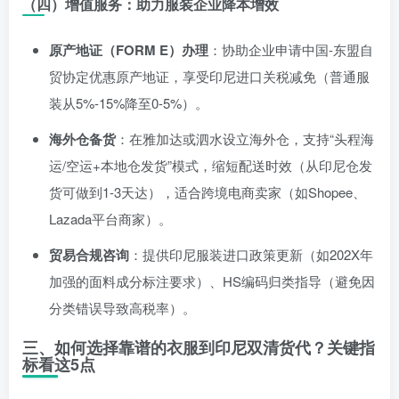
（四）增值服务：助力服装企业降本增效
原产地证（FORM E）办理
：协助企业申请中国-东盟自
贸协定优惠原产地证，享受印尼进口关税减免（普通服
装从5%-15%降至0-5%）。
海外仓备货
：在雅加达或泗水设立海外仓，支持“头程海
运/空运+本地仓发货”模式，缩短配送时效（从印尼仓发
货可做到1-3天达），适合跨境电商卖家（如Shopee、
Lazada平台商家）。
贸易合规咨询
：提供印尼服装进口政策更新（如202X年
加强的面料成分标注要求）、HS编码归类指导（避免因
分类错误导致高税率）。
三、如何选择靠谱的衣服到印尼双清货代？关键指
标看这5点