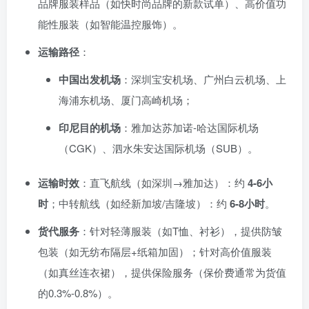
品牌服装样品（如快时尚品牌的新款试单）、高价值功
能性服装（如智能温控服饰）。
运输路径
：
中国出发机场
：深圳宝安机场、广州白云机场、上
海浦东机场、厦门高崎机场；
印尼目的机场
：雅加达苏加诺-哈达国际机场
（CGK）、泗水朱安达国际机场（SUB）。
运输时效
：直飞航线（如深圳→雅加达）：约
4-6小
时
；中转航线（如经新加坡/吉隆坡）：约
6-8小时
。
货代服务
：针对轻薄服装（如T恤、衬衫），提供防皱
包装（如无纺布隔层+纸箱加固）；针对高价值服装
（如真丝连衣裙），提供保险服务（保价费通常为货值
的0.3%-0.8%）。