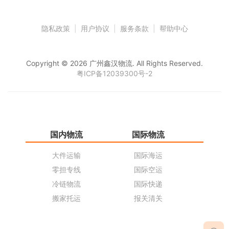
隐私政策
|
用户协议
|
服务条款
|
帮助中心
Copyright © 2026 广州鑫汉物流. All Rights Reserved.
粤ICP备12039300号-2
国内物流
国际物流
仓
大件运输
国际海运
仓
零担专线
国际空运
同
冷链物流
国际快递
货
搬家托运
报关清关
货