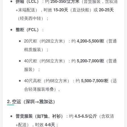
拼箱（LCL）
：约
250-
350/立方米
（普货服装，含双清
+末端配送），时效
15-20天
（直达快船）或
20-25天
（经美西中转）；
整柜（FCL）
：
20尺柜（约28立方米）：约
4,200-
5,500/柜
（普通
棉质服装）；
40尺柜（约56立方米）：约
5,200-
7,000/柜
（普通
服装）；
40尺高柜（约68立方米）：约
5,500-
7,500/柜
（适
合轻薄服装堆叠）。
2.
空运（深圳→雅加达）
普货服装（如T恤、衬衫）
：约
4.5-
6.5/公斤
（含双清
+配送），时效
4-6天
；