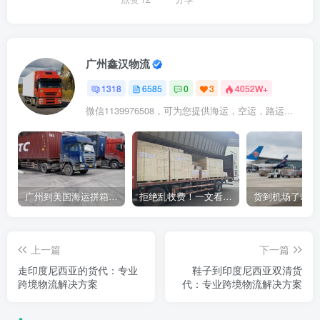
广州鑫汉物流
1318
6585
0
3
4052W+
微信1139976508，可为您提供海运，空运，路运，铁路运输
广州到美国海运拼箱多少钱？2024年最新运费构成+隐藏费用避坑指南
拒绝乱收费！一文看懂中国货代计费套路，教你避开所有隐形坑
上一篇
下一篇
走印度尼西亚的货代：专业
鞋子到印度尼西亚双清货
跨境物流解决方案
代：专业跨境物流解决方案