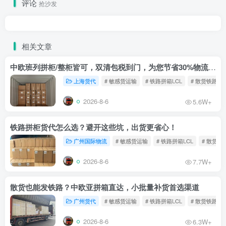
评论
抢沙发
相关文章
中欧班列拼柜/整柜皆可，双清包税到门，为您节省30%物流成本！
上海货代
# 敏感货运输
# 铁路拼箱LCL
# 散货铁路
2026-8-6
5.6W+
铁路拼柜货代怎么选？避开这些坑，出货更省心！
广州国际物流
# 敏感货运输
# 铁路拼箱LCL
# 散货铁
2026-8-6
7.7W+
散货也能发铁路？中欧亚拼箱直达，小批量补货首选渠道
广州货代
# 敏感货运输
# 铁路拼箱LCL
# 散货铁路
2026-8-6
6.3W+