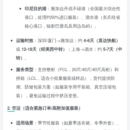
印尼目的港
：雅加达丹戎不碌港（全国最大综合性
港口，处理约50%进口服装）、泗水港（东爪哇省
核心港口，辐射巴厘岛及周边岛屿）。
运输时效
：深圳/厦门→雅加达：约
4-6天（直达快船）
或
12-18天（经美西中转）
；上海→泗水：约
5-7天（中
转）
。
服务类型
：支持整柜（FCL，20尺/40尺/40尺高柜）和
拼箱（LCL，适合小批量服装或样品），货代提供防
潮、防皱包装方案（如服装专用平装箱、真空压缩包
装），避免运输过程中挤压变形。
2.
空运（适合紧急订单/高附加值服装）
适用场景
：季节性服装（如夏季连衣裙、冬季外套）、