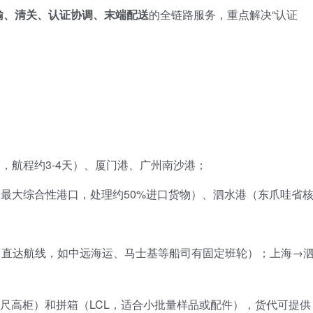
输、清关、认证协调、末端配送
的全链路服务，重点解决“认证
，航程约3-4天）、厦门港、广州南沙港；
最大综合性港口，处理约50%进口货物）、泗水港（东爪哇省
（直达航线，如中远海运、马士基等船司有固定班轮）；上海→
/40尺高柜）和拼箱（LCL，适合小批量样品或配件），货代可提供