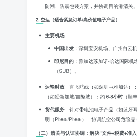
防潮、防震包装方案，并协调目的港清关
2.
空运（适合紧急订单/高价值电子产品）
主要机场
：
中国出发
：深圳宝安机场、广州白云
印尼目的
：雅加达苏加诺-哈达国际机
（SUB）。
运输时效
：直飞航线（如深圳→雅加达）
（如经新加坡/吉隆坡）：约
6-8小时
（顺
货代服务
：针对带电池电子产品（如蓝牙耳
明（PI965/PI966），协调航空公司危
（二）清关与认证协调：解决“文件+税费+准入