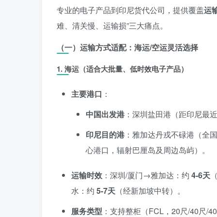
专业的电子产品到印尼货代公司，提供覆盖
运
难、清关慢、运输损”三大痛点。
（一）运输方式适配：海运/空运灵活选择
1.
海运（适合大批量、低时效电子产品）
主要港口
：
中国出发港
：深圳盐田港（距印尼最近
印尼目的港
：雅加达丹戎不碌港（全国
心港口，辐射巴厘岛及周边岛屿）。
运输时效
：深圳/厦门→雅加达：约
4-6天
水：约
5-7天
（经新加坡中转）。
服务类型
：支持整柜（FCL，20尺/40尺