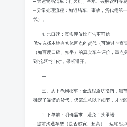
– 禁运物品清单：打火机、香水、碳酸饮料等
– 异常处理流程：如遇堵车、事故，货代需第
线）。
4. 比口碑：真实评价比广告更可信
优先选择本地有实体网点的货代（可通过企查查
（如百度口碑、知乎）的真实车主评价，重点关注
到“拖延”“扯皮”，果断避开。
—
三、从下单到收车：全流程避坑指南，细
确定了靠谱的货代，仍需注意以下细节，才能
1. 下单前：明确需求，避免口头承诺
– 提前沟通车型（是否超宽、超高）、运输起