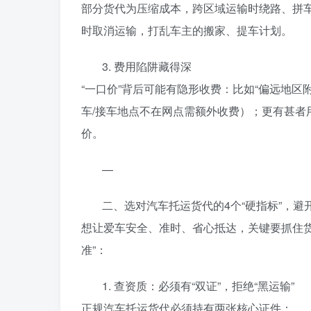
部分货代为压缩成本，跨区域运输时绕路、拼车
时取消运输，打乱车主的搬家、提车计划。
3. 费用陷阱藏得深
“一口价”背后可能有隐形收费：比如“偏远地区附加
车/接车地点不在网点需额外收费）；更有甚者用
价。
—
二、选对汽车托运货代的4个“硬指标”，避开
想让爱车安全、准时、省心抵达，关键要抓住货
准”：
1. 查资质：必须有“双证”，拒绝“黑运输”
正规汽车托运货代必须持有两张核心证件：