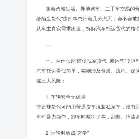
随着跨城生活、异地购车、二手车交易的普
给陌生货代”这件事总带着几分忐忑：会不会
从车主真实需求出发，拆解汽车托运货代的核心
—
一、为什么说“随便找家货代=赌运气”？这
汽车托运看似简单，实则涉及资质、流程、保
临三大风险：
1. 车辆安全无保障
非正规货代可能用普通货车混装私家车，没有
车时暴力操作，卸车时敷衍了事，刮擦、掉漆
2. 运输时效成“玄学”