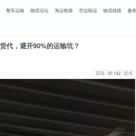
整车运输
物流论坛
海运铁路
空运陆运
物流线路
服
货代，避开90%的运输坑？
0
142
5