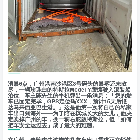
清晨6点，广州港南沙港区3号码头的晨雾还未散
尽，一辆珍珠白的特斯拉Model Y缓缓驶入滚装船
泊位。车主陈先生的手机弹出一条消息：「您的爱
车已固定完毕，GPS定位码XXX，预计15天后抵
达马来西亚巴生港。」这是他第一次将自己的私家
车出口到海外——为了陪在槟城长大的女儿，他决
定卖掉广州的车，换一辆右舵版特斯拉，但「如何
把车安全运过去」成了最大的难题。
在广州，像陈先生这样的私家车出口需求正在悄然