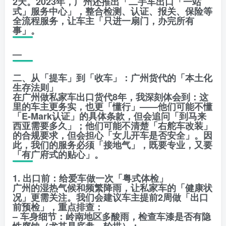
2天。2023年，广州还推出「二手车出口「一站
式」服务中心」，整合检测、认证、报关、保险等
全流程服务，让车主「只进一扇门，办完所有
事」。
—
二、从「提车」到「收车」：广州货代的「本土化
生存法则」
在广州做私家车出口货代8年，我深刻体会到：这
里的车主更务实，也更「懂行」——他们可能不懂
「E-Mark认证」的具体条款，但会追问「到马来
西亚需要多久」；他们可能不清楚「右舵车改装」
的合规要求，但会担心「女儿开车是否安全」。因
此，我们的服务必须「接地气」，既要专业，又要
「有广府式的贴心」。
1. 出口前：给爱车做一次「粤式体检」
广州的湿热气候和频繁降雨，让私家车的「健康状
况」更需关注。我们会建议车主提前2周做「出口
前预检」，重点排查：
– 车身细节：岭南地区多酸雨，检查车漆是否有隐
性腐蚀（尤其是底盘、轮拱）；