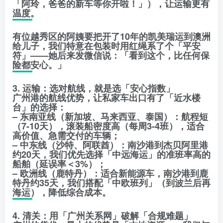
「阿玲，爸爸的新车等你开啦！」），让运输更有
温度。
有位越秀区的阿姨要把开了10年的凯美瑞运到澳洲
给儿子，我们特意在包装时用红绳系了个「平安
符」——她后来发微信说：「看到这个，比任何保
险都安心。」
3. 运输：选对航线，就是选「安心指数」
广州港的航线优势，让私家车出口有了「近水楼
台」的选择：
– 东南亚线（新加坡、马来西亚、泰国）：航程短
（7-10天），滚装船密度高（每周3-4班），适合
高价值、急需交付的车辆；
– 中东线（沙特、阿联酋）：南沙港到杰贝阿里港
约20天，我们优先选择「中远海运」的准班率高的
船舶（延误率＜3%）；
– 欧洲线（鹿特丹）：适合新能源车，南沙港到鹿
特丹约35天，我们搭配「中欧班列」（到波兰后再
海运），降低综合成本。
4. 清关：用「广州关系网」破解「合规难题」