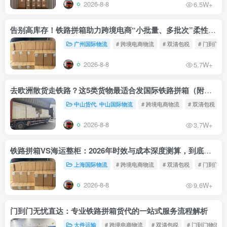
2026-8-8
6.5W+
告别高库存！铁路拼箱助力跨境电商“小批量、多批次”柔性补货
广州国际物流
# 跨境电商物流
# 双清包税
# 门到门物
2026-8-8
5.7W+
去欧洲散货走铁路？这5类货物最适合发国际铁路拼箱（附禁运清单）
中山货代. 中山国际物流
# 跨境电商物流
# 双清包税
2026-8-8
3.7W+
铁路拼箱VS海运整柜：2026年时效与成本深度测算，到底能省多少钱？
上海国际物流
# 跨境电商物流
# 双清包税
# 门到门物
2026-8-8
9.6W+
门到门无忧直达：专业铁路拼箱货代的一站式服务流程解析
大件运输
# 跨境电商物流
# 双清包税
# 门到门物流