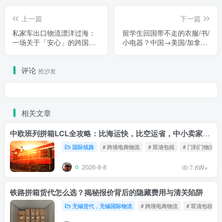
上一篇
下一篇
私家车出口物流漂洋过海：
留学生回国带不走的衣服/书/
一场关于「安心」的跨国运
小电器？中国→美国/加拿大/
输修行
澳洲，我帮你寄！
评论
抢沙发
相关文章
中欧班列拼箱LCL全攻略：比海运快，比空运省，中小卖家的物流新宠！
国际线路
# 跨境电商物流
# 双清包税
# 门到门物流
2026-8-8
7.6W+
铁路拼箱货代怎么选？揭秘报价背后的隐藏费用与清关陷阱
无锡货代，无锡国际物流
# 跨境电商物流
# 双清包税