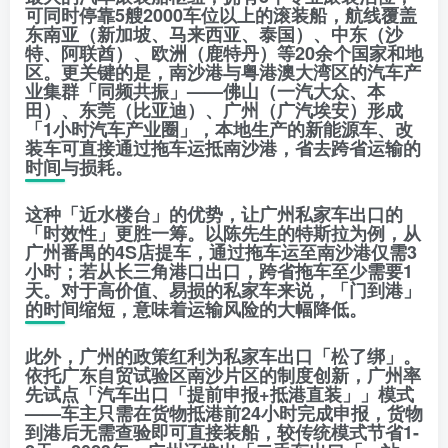
可同时停靠5艘2000车位以上的滚装船，航线覆盖
东南亚（新加坡、马来西亚、泰国）、中东（沙
特、阿联酋）、欧洲（鹿特丹）等20余个国家和地
区。更关键的是，南沙港与粤港澳大湾区的汽车产
业集群「同频共振」——佛山（一汽大众、本
田）、东莞（比亚迪）、广州（广汽埃安）形成
「1小时汽车产业圈」，本地生产的新能源车、改
装车可直接通过拖车运抵南沙港，省去跨省运输的
时间与损耗。
这种「近水楼台」的优势，让广州私家车出口的
「时效性」更胜一筹。以陈先生的特斯拉为例，从
广州番禺的4S店提车，通过拖车运至南沙港仅需3
小时；若从长三角港口出口，跨省拖车至少需要1
天。对于高价值、易损的私家车来说，「门到港」
的时间缩短，意味着运输风险的大幅降低。
此外，广州的政策红利为私家车出口「松了绑」。
依托广东自贸试验区南沙片区的制度创新，广州率
先试点「汽车出口「提前申报+抵港直装」」模式
——车主只需在货物抵港前24小时完成申报，货物
到港后无需查验即可直接装船，较传统模式节省1-