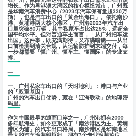
增长。作为粤港澳大湾区的核心枢纽城市，广州既
是华南汽车消费中心（2023年汽车保有量超330万
辆），也是汽车出口的「黄金出海口」。依托南沙
港、黄埔港两大核心港区，广州港2023年汽车出
口量突破80万辆，其中私家车占比达25%，远超全
国平均水平。但对普通车主而言，「从广州把车运
出国」这件事，既充满期待，又布满暗礁——从出
口前检测到清关合规，从运输防护到末端交付，每
一步都需要「懂广州、懂车主、懂国际」的专业支
撑。
—
一、广州私家车出口的「天时地利」：港口与产业
的「双重基因」
广州的汽车出口优势，藏在「江海联动」的地理密
码里。
作为中国最早的通商口岸之一，广州港拥有2000
多年航海史，如今更形成了「南沙港区为主、黄埔
港区为辅」的汽车出口格局。南沙港区是华南地区
最大的汽车滚装船枢纽，拥有3个专业滚装泊位，