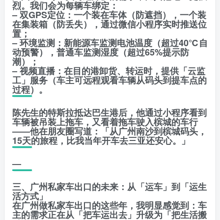
烈。我们会为每辆车绑定：
– 双GPS定位：一个装在车体（防遮挡），一个装
在集装箱（防丢失），通过微信小程序实时推送位
置；
– 环境监测：新能源车监测电池温度（超过40℃自
动预警），普通车监测湿度（超过65%提示防
潮）；
– 视频直播：在目的港卸货、转运时，提供「云监
工」服务（车主可远程观看车辆从码头到提车点的
过程）。
陈先生的特斯拉抵达巴生港后，他通过小程序看到
车辆被吊装上拖车，又看着拖车驶入槟城的车行
——他在朋友圈写道：「从广州南沙到槟城码头，
15天的旅程，比我当年开车去三亚还安心。」
—
三、广州私家车出口的未来：从「运车」到「运生
活方式」
在广州做私家车出口的这些年，我明显感觉到：车
主的需求正在从「把车运出去」升级为「把生活搬