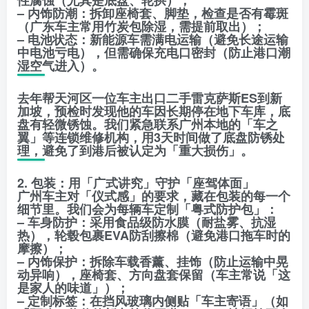
– 内饰防潮：拆卸座椅套、脚垫，检查是否有霉斑
（广东车主常用竹炭包除湿，需提前取出）；
– 电池状态：新能源车需满电运输（避免长途运输
中电池亏电），但需确保充电口密封（防止港口潮
湿空气进入）。
去年帮天河区一位车主出口二手雷克萨斯ES到新
加坡，预检时发现他的车因长期停在地下车库，底
盘有轻微锈蚀。我们紧急联系广州本地的「车之
翼」等连锁维修机构，用3天时间做了底盘防锈处
理，避免了到港后被认定为「重大损伤」。
2. 包装：用「广式讲究」守护「座驾体面」
广州车主对「仪式感」的要求，藏在包装的每一个
细节里。我们会为每辆车定制「粤式防护包」：
– 车身防护：采用食品级防水膜（耐盐雾、抗湿
热），轮毂包裹EVA防刮擦棉（避免港口拖车时的
摩擦）；
– 内饰保护：拆除车载香薰、挂饰（防止运输中晃
动异响），座椅套、方向盘套保留（车主常说「这
是家人的味道」）；
– 定制标签：在挡风玻璃内侧贴「车主寄语」（如