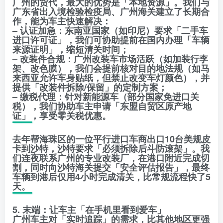
广州的货代，最大的优势是「本地资源」。我们与
广东省出入境检验检疫局、广州海关建立了长期合
作，能为车主快速解决：
– 认证加急：东南亚国家（如印尼）要求「二手车
进口许可证」，我们可协助提前在国内办理「车辆
来源证明」，缩短清关时间；
– 改装件合规：广州改装车市场活跃（如加装行李
架、改色膜），我们会提前核对目的地法规（如马
来西亚允许车身贴纸，但禁止改变车灯颜色），并
提供「改装件拆除/保留」的定制方案；
– 缴税代理：针对新能源车（部分国家免进口关
税），我们协助车主申请「东盟自贸区原产地
证」，享受零关税优惠。
去年帮海珠区的一位平行进口车商出口10台美规皮
卡到沙特，沙特要求「必须拆除后斗防滚架」。我
们连夜联系广州的专业改装厂，在港口附近完成切
割，同时向沙特海关提交「安全评估报告」，最终
车辆到港后仅用4小时完成清关，比常规流程快了5
天。
5. 末端：让车主「在手机里看到爱车」
广州车主对「实时追踪」的需求，比其他地区更强