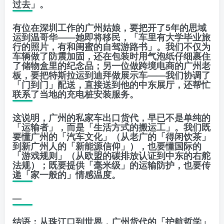
过去」。
有位在深圳工作的广州姑娘，要把开了5年的思域
运到温哥华——她即将移民，「车里有大学毕业旅
行的照片，有和闺蜜的自驾游路书」。我们不仅为
车辆做了防震加固，还在包装时用气泡纸仔细裹住
了储物盒里的纪念品；另一位做跨境电商的广州老
板，要把特斯拉运到迪拜做展示车——我们协调了
「门到门」配送，直接送到他的中东展厅，还帮忙
联系了当地的充电桩安装服务。
这说明，广州的私家车出口货代，早已不是单纯的
「运输者」，而是「生活方式的搬运工」。我们既
要懂广州的「汽车文化」（从老广的「得闲饮茶」
到新广州人的「新能源信仰」），也要懂国际的
「游戏规则」（从欧盟的碳排放认证到中东的右舵
法规）；既要提供「毫米级」的运输防护，也要传
递「家一般的」情感温度。
—
结语：从珠江口到世界，广州货代的「护航哲学」