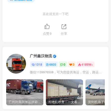
喜欢就支持一下吧
点赞
9
分享
广州鑫汉物流
1318
6605
0
3
4189W+
微信1139976508，可为您提供海运，空运，路运，铁路运输
广州到美国海运拼箱多少钱？2024年最新运费构成+隐藏费用避坑指南
拒绝乱收费！一文看懂中国货代计费套路，教你避开所有隐形坑