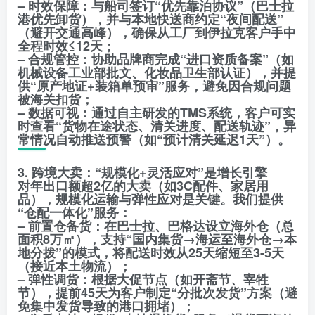
– 时效保障：与船司签订“优先靠泊协议”（巴士拉
港优先卸货），并与本地快送商约定“夜间配送”
（避开交通高峰），确保从工厂到伊拉克客户手中
全程时效≤12天；
– 合规管控：协助品牌商完成“进口资质备案”（如
机械设备工业部批文、化妆品卫生部认证），并提
供“原产地证+装箱单预审”服务，避免因合规问题
被海关扣货；
– 数据可视：通过自主研发的TMS系统，客户可实
时查看“货物在途状态、清关进度、配送轨迹”，异
常情况自动推送预警（如“预计清关延迟1天”）。
3. 跨境大卖：“规模化+灵活应对”是增长引擎
对年出口额超2亿的大卖（如3C配件、家居用
品），规模化运输与弹性应对是关键。我们提供
“仓配一体化”服务：
– 前置仓备货：在巴士拉、巴格达设立海外仓（总
面积8万㎡），支持“国内集货→海运至海外仓→本
地分拨”的模式，将配送时效从25天缩短至3-5天
（接近本土物流）；
– 弹性调货：根据大促节点（如开斋节、宰牲
节），提前45天为客户制定“分批次发货”方案（避
免集中发货导致的港口拥堵）；