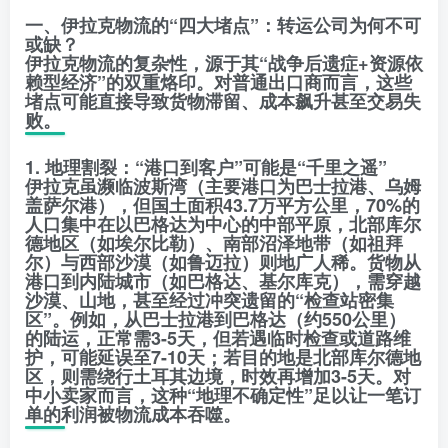
一、伊拉克物流的“四大堵点”：转运公司为何不可
或缺？
伊拉克物流的复杂性，源于其“战争后遗症+资源依
赖型经济”的双重烙印。对普通出口商而言，这些
堵点可能直接导致货物滞留、成本飙升甚至交易失
败。
1. 地理割裂：“港口到客户”可能是“千里之遥”
伊拉克虽濒临波斯湾（主要港口为巴士拉港、乌姆
盖萨尔港），但国土面积43.7万平方公里，70%的
人口集中在以巴格达为中心的中部平原，北部库尔
德地区（如埃尔比勒）、南部沼泽地带（如祖拜
尔）与西部沙漠（如鲁迈拉）则地广人稀。货物从
港口到内陆城市（如巴格达、基尔库克），需穿越
沙漠、山地，甚至经过冲突遗留的“检查站密集
区”。例如，从巴士拉港到巴格达（约550公里）
的陆运，正常需3-5天，但若遇临时检查或道路维
护，可能延误至7-10天；若目的地是北部库尔德地
区，则需绕行土耳其边境，时效再增加3-5天。对
中小卖家而言，这种“地理不确定性”足以让一笔订
单的利润被物流成本吞噬。