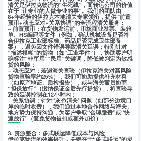
清关是伊拉克物流的“生死线”，而转运公司的价值
在于“让专业的人做专业的事”。我们的团队由
8+年经验的伊拉克本地清关专家领衔，提供“前置
预审+动态应对+关系协调”的全流程清关服务：
– 前置预审：在货物发运前，审核商业发票、装箱
单、HS编码等文件（例如，确认机械设备是否符
合伊拉克工业部标准、药品是否完成卫生部备
案），避免因文件错误导致清关延误；特别针对
“描述模糊”的货物（如“工业零件”），协助客户明
确标注“非军用”“民用”关键词，降低被判定为敏感
货的风险；
– 动态应对：若遇海关查验（伊拉克海关对高风险
货物查验率约25%），我们可协助提供补充材料
（如原产地证、质检报告），或与海关官员协商
“担保放行”（缴纳保证金后先行提货），将查验导
致的延误控制在12小时内；
– 关系协调：针对“灰色清关”问题（如部分边境口
岸的临时收费），我们通过本地合作网络与海关、
地方势力保持沟通，为客户争取“合理缴费”或“快
速放行”（避免货物被扣或额外加价）。
3. 资源整合：多式联运降低成本与风险
伊拉克物流的效率提升，关键在于“多式联运”的灵