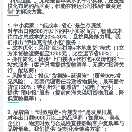
“精准适配”。无论是首单试水的中小卖家，还是规
模化布局的品牌商，都能在转运公司找到“量身定
制”的解决方案。
1. 中小卖家：“低成本+省心”是生存底线
对年出口额500万以下的中小卖家而言，物流成本
往往占总成本的20%-30%，且抗风险能力弱。我
们推出“伊拉克专线小包”服务：
– 成本优化：采用“海运拼箱+本地集货”模式（1立
方米货物运费低至1200元，比空运节省50%）；
– 操作简化：提供“上门揽收+代打包+双清包税”一
站式服务（客户只需提供货物清单，无需对接清关
行、配送商）；
– 风险兜底：投保“货损险+延误险”（覆盖90%常
见风险），若因代理责任导致货物损失，最高赔付
货值120%；特别针对“敏感货”（如电子元件），
提供“预申报”服务（提前向海关说明货物用途，降
低查验概率）。
2. 品牌商：“时效稳定+合规安全”是发展根基
对年出口额5000万以上的品牌商（如家电、美妆
企业），物流时效与合规性直接影响客户复购率与
品牌形象。我们提供“定制化全链路方案”：