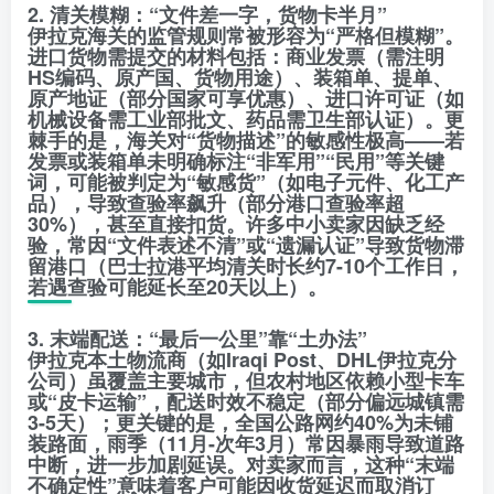
2. 清关模糊：“文件差一字，货物卡半月”
伊拉克海关的监管规则常被形容为“严格但模糊”。
进口货物需提交的材料包括：商业发票（需注明
HS编码、原产国、货物用途）、装箱单、提单、
原产地证（部分国家可享优惠）、进口许可证（如
机械设备需工业部批文、药品需卫生部认证）。更
棘手的是，海关对“货物描述”的敏感性极高——若
发票或装箱单未明确标注“非军用”“民用”等关键
词，可能被判定为“敏感货”（如电子元件、化工产
品），导致查验率飙升（部分港口查验率超
30%），甚至直接扣货。许多中小卖家因缺乏经
验，常因“文件表述不清”或“遗漏认证”导致货物滞
留港口（巴士拉港平均清关时长约7-10个工作日，
若遇查验可能延长至20天以上）。
3. 末端配送：“最后一公里”靠“土办法”
伊拉克本土物流商（如Iraqi Post、DHL伊拉克分
公司）虽覆盖主要城市，但农村地区依赖小型卡车
或“皮卡运输”，配送时效不稳定（部分偏远城镇需
3-5天）；更关键的是，全国公路网约40%为未铺
装路面，雨季（11月-次年3月）常因暴雨导致道路
中断，进一步加剧延误。对卖家而言，这种“末端
不确定性”意味着客户可能因收货延迟而取消订