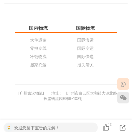
国内物流
国际物流
仓
大件运输
国际海运
仓
零担专线
国际空运
同
冷链物流
国际快递
货
搬家托运
报关清关
货
[广州鑫汉物流]
地址：
[广州市白云区太和镇大源北路
长盛物流园E栋9-10档]
12
欢迎您留下宝贵的见解！