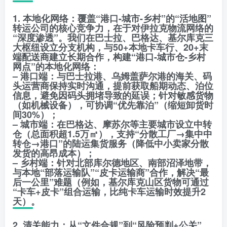
1. 本地化网络：覆盖“港口-城市-乡村”的“活地图”
转运公司的核心竞争力，在于对伊拉克物流网络的
“深度渗透”。我们在巴士拉、巴格达、基尔库克三
大枢纽设立分支机构，与50+本地卡车行、20+末
端配送商建立长期合作，构建“港口-城市仓-乡村
网点”的本地化网络：
– 港口端：与巴士拉港、乌姆盖萨尔港的海关、码
头运营商保持实时沟通，提前获取船期动态、泊位
信息，避免因码头拥堵导致的延误；针对敏感货物
（如机械设备），可协调“优先靠泊”（缩短卸货时
间30%）；
– 城市端：在巴格达、摩苏尔等主要城市设立中转
仓（总面积超1.5万㎡），支持“分散工厂→集中中
转仓→港口”的陆运集货服务（降低中小卖家分散
发货的高昂成本）；
– 乡村端：针对北部库尔德地区、南部沼泽地带，
与本地“部落运输队”“皮卡运输商”合作，解决“最
后一公里”难题（例如，基尔库克山区货物可通过
“卡车+皮卡”组合运输，比纯卡车运输时效提升2
天）。
2. 清关能力：从“文件合规”到“风险预判+公关”