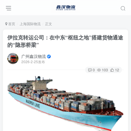
首页
上海国际物流
正文
伊拉克转运公司：在中东“枢纽之地”搭建货物通途
的“隐形桥梁”
广州鑫汉物流
2026-2-25发布
0
103
12