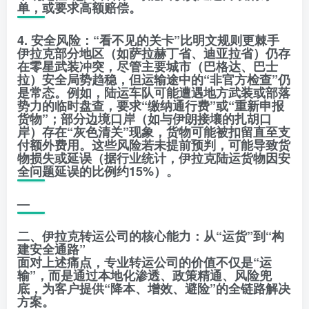
单，或要求高额赔偿。
4. 安全风险：“看不见的关卡”比明文规则更棘手
伊拉克部分地区（如萨拉赫丁省、迪亚拉省）仍存
在零星武装冲突，尽管主要城市（巴格达、巴士
拉）安全局势趋稳，但运输途中的“非官方检查”仍
是常态。例如，陆运车队可能遭遇地方武装或部落
势力的临时盘查，要求“缴纳通行费”或“重新申报
货物”；部分边境口岸（如与伊朗接壤的扎胡口
岸）存在“灰色清关”现象，货物可能被扣留直至支
付额外费用。这些风险若未提前预判，可能导致货
物损失或延误（据行业统计，伊拉克陆运货物因安
全问题延误的比例约15%）。
—
二、伊拉克转运公司的核心能力：从“运货”到“构
建安全通路”
面对上述痛点，专业转运公司的价值不仅是“运
输”，而是通过本地化渗透、政策精通、风险兜
底，为客户提供“降本、增效、避险”的全链路解决
方案。