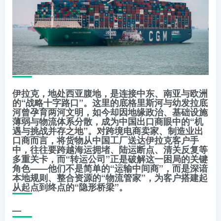
伊拉克，地处西亚腹地，是连接中东、南亚与欧洲
的“战略十字路口”。这里的底格里斯河与幼发拉底
河曾孕育两河文明，如今却因地缘政治、基础设施
薄弱与物流体系分散，成为中国出口商眼中的“机
遇与挑战并存之地”。对跨境电商卖家、制造业出
口商而言，将货物从中国工厂送达伊拉克客户手
中，往往要跨越海运拥堵、陆运断点、清关反复等
多重关卡，而“转运公司”正是破解这一困局的关键
角色——他们不是简单的“运输中间商”，而是深谙
本地规则、整合资源的“物流管家”，为客户搭建起
从起点到终点的“隐形桥梁”。
—