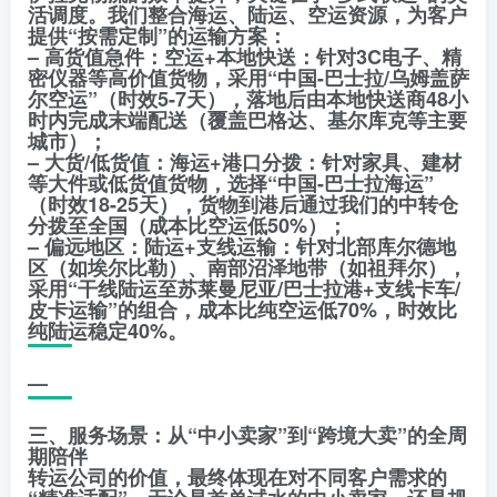
活调度。我们整合海运、陆运、空运资源，为客户
提供“按需定制”的运输方案：
– 高货值急件：空运+本地快送：针对3C电子、精
密仪器等高价值货物，采用“中国-巴士拉/乌姆盖萨
尔空运”（时效5-7天），落地后由本地快送商48小
时内完成末端配送（覆盖巴格达、基尔库克等主要
城市）；
– 大货/低货值：海运+港口分拨：针对家具、建材
等大件或低货值货物，选择“中国-巴士拉海运”
（时效18-25天），货物到港后通过我们的中转仓
分拨至全国（成本比空运低50%）；
– 偏远地区：陆运+支线运输：针对北部库尔德地
区（如埃尔比勒）、南部沼泽地带（如祖拜尔），
采用“干线陆运至苏莱曼尼亚/巴士拉港+支线卡车/
皮卡运输”的组合，成本比纯空运低70%，时效比
纯陆运稳定40%。
—
三、服务场景：从“中小卖家”到“跨境大卖”的全周
期陪伴
转运公司的价值，最终体现在对不同客户需求的