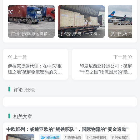
广州到美国海运拼箱多少钱？2024年最新运费构成+隐藏费用避坑指南
拒绝乱收费！一文看懂中国货代计费套路，教你避开所有隐形坑
上一篇
下一篇
伊拉克货运代理：在中东“枢
印度尼西亚转运公司：破解
纽之地”破解物流密码的关键
“千岛之国”物流困局的“隐形
伙伴
引擎”
评论
抢沙发
相关文章
中欧班列：畅通亚欧的”钢铁驼队”，国际物流的”黄金通道”
国际物流
# 跨境物流
# 供应链韧性
# 时效稳定