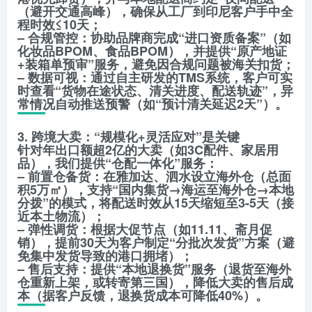
（避开交通高峰），确保从工厂到印尼客户手中全
程时效≤10天；
– 合规管控：协助品牌商完成“进口资质备案”（如
化妆品BPOM、食品BPOM），并提供“原产地证
+装箱单预审”服务，避免因合规问题被海关扣货；
– 数据可视：通过自主研发的TMS系统，客户可实
时查看“货物在途状态、清关进度、配送轨迹”，异
常情况自动推送预警（如“预计清关延迟2天”）。
3. 跨境大卖：“规模化+灵活应对”是关键
针对年出口额超2亿的大卖（如3C配件、家居用
品），我们提供“仓配一体化”服务：
– 前置仓备货：在雅加达、泗水设立海外仓（总面
积5万㎡），支持“国内集货→海运至海外仓→本地
分拨”的模式，将配送时效从15天缩短至3-5天（接
近本土物流）；
– 弹性调货：根据大促节点（如11.11、斋月促
销），提前30天为客户制定“分批次发货”方案（避
免集中发货导致的港口拥堵）；
– 售后支持：提供“本地退换货”服务（退货至海外
仓重新上架，或转寄第三国），降低大卖的售后成
本（据客户反馈，退换货成本可降低40%）。