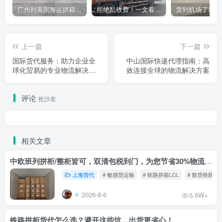
广州到美国海运拼箱多少钱？2024年最新运费构成+隐藏费用避坑指南
拒绝乱收费！一文看懂中国货代计费套路，教你避开所有隐形坑
上一篇
下一篇
国际货代服务：助力企业全
中山国际快递代理指南：高
球化贸易的专业物流解决方
效连接全球的物流解决方案
案
评论
抢沙发
相关文章
中欧班列拼柜/整柜皆可，双清包税到门，为您节省30%物流成本！
上海货代
# 敏感货运输
# 铁路拼箱LCL
# 散货铁路
2026-8-6
5.6W+
铁路拼柜货代怎么选？避开这些坑，出货更省心！