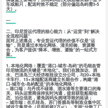
车或船只，配送时效不稳定（部分偏远岛屿需3-5
天）。
—
二、印尼货运代理的核心能力：从“运货”到“解决
全流程问题”
面对上述痛点，专业货运代理的价值不仅是“运
输”，而是通过本地化网络、清关经验、资源整
合，为客户提供“降本、增效、避险”的一站式方
案。
1. 本地化网络：覆盖“港口-城市-岛屿”的毛细血管
印尼物流的关键是“本地化”。我们在雅加达、泗
水、巴淡岛三大经济枢纽设立分公司，与20+本地
卡车行、15+末端配送商建立长期合作，构建“港
口-城市仓-岛屿配送”的本地化网络：
– 港口端：与丹戎不碌港、泗水港等主要港口的海
关、码头运营商保持实时沟通，提前获取船期动
态、泊位信息，避免因码头拥堵导致的延误；
– 城市端：在爪哇岛、苏门答腊岛等制造业集中区
域设立集货仓（总面积超2万㎡），支持“分散工厂