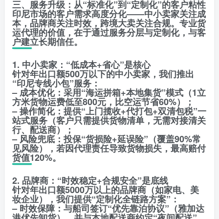
三、服务升级：从“标准化”到“定制化”的客户粘性
印尼市场的客户需求高度分化——中小卖家关注成
本，品牌商关注时效，跨境大卖关注合规。专业货
运代理的价值，在于通过服务分层与定制化，与客
户建立长期信任。
1. 中小卖家：“低成本+省心”是核心
针对年出口额500万以下的中小卖家，我们推出
“印尼专线小包”服务：
– 成本优化：采用“海运拼箱+本地集货”模式（1立
方米货物运费低至800元，比空运节省60%）；
– 操作简化：提供“上门揽收+代打包+双清包税”一
站式服务（客户只需提供货物清单，无需对接清关
行、配送商）；
– 风险兜底：投保“货损险+延误险”（覆盖90%常
见风险），若因代理责任导致货物损失，最高赔付
货值120%。
2. 品牌商：“时效稳定+合规安全”是底线
针对年出口额5000万以上的品牌商（如家电、美
妆企业），我们提供“定制化全链路方案”：
– 时效保障：与船司签订“优先靠泊协议”（雅加达
港优先卸货），并与本地配送商约定“夜间配送”