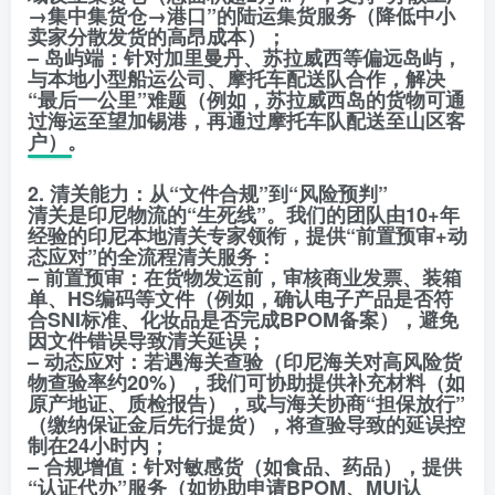
→集中集货仓→港口”的陆运集货服务（降低中小
卖家分散发货的高昂成本）；
– 岛屿端：针对加里曼丹、苏拉威西等偏远岛屿，
与本地小型船运公司、摩托车配送队合作，解决
“最后一公里”难题（例如，苏拉威西岛的货物可通
过海运至望加锡港，再通过摩托车队配送至山区客
户）。
2. 清关能力：从“文件合规”到“风险预判”
清关是印尼物流的“生死线”。我们的团队由10+年
经验的印尼本地清关专家领衔，提供“前置预审+动
态应对”的全流程清关服务：
– 前置预审：在货物发运前，审核商业发票、装箱
单、HS编码等文件（例如，确认电子产品是否符
合SNI标准、化妆品是否完成BPOM备案），避免
因文件错误导致清关延误；
– 动态应对：若遇海关查验（印尼海关对高风险货
物查验率约20%），我们可协助提供补充材料（如
原产地证、质检报告），或与海关协商“担保放行”
（缴纳保证金后先行提货），将查验导致的延误控
制在24小时内；
– 合规增值：针对敏感货（如食品、药品），提供
“认证代办”服务（如协助申请BPOM、MUI认