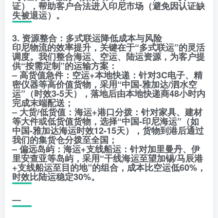
证），帮助客户合法进入印尼市场（避免因认证缺
失被退运）。
3. 资源整合：多式联运降低成本与风险
印尼物流的效率提升，关键在于“多式联运”的灵活
调度。我们整合海运、空运、陆运资源，为客户提
供“按需定制”的运输方案：
– 高货值急件：空运+本地快递：针对3C电子、精
密仪器等高价值货物，采用“中国-雅加达/泗水空
运”（时效3-5天），落地后由本地快递商48小时内
完成末端配送；
– 大货/低货值：海运+港口分拨：针对家具、建材
等大件或低货值货物，选择“中国-印尼海运”（如
中国-雅加达海运时效12-15天），货物到港后通过
我们的集货仓分拨至全国；
– 偏远岛屿：海运+支线船运：针对加里曼丹、伊
里安查亚等岛屿，采用“干线海运至望加锡/马辰港
+支线船运至目的地”的组合，成本比空运低60%，
时效比陆运稳定30%。
—