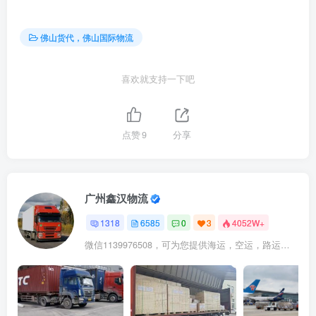
佛山货代，佛山国际物流
喜欢就支持一下吧
点赞
9
分享
广州鑫汉物流
1318
6585
0
3
4052W+
微信1139976508，可为您提供海运，空运，路运，铁路运输