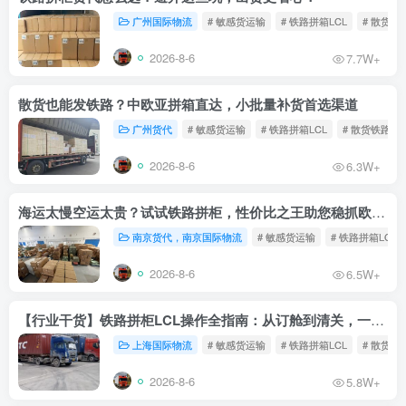
广州国际物流
# 敏感货运输
# 铁路拼箱LCL
# 散货铁
2026-8-6
7.7W+
散货也能发铁路？中欧亚拼箱直达，小批量补货首选渠道
广州货代
# 敏感货运输
# 铁路拼箱LCL
# 散货铁路
2026-8-6
6.3W+
海运太慢空运太贵？试试铁路拼柜，性价比之王助您稳抓欧洲市场
南京货代，南京国际物流
# 敏感货运输
# 铁路拼箱LCL
2026-8-6
6.5W+
【行业干货】铁路拼柜LCL操作全指南：从订舱到清关，一文读懂
上海国际物流
# 敏感货运输
# 铁路拼箱LCL
# 散货铁
2026-8-6
5.8W+