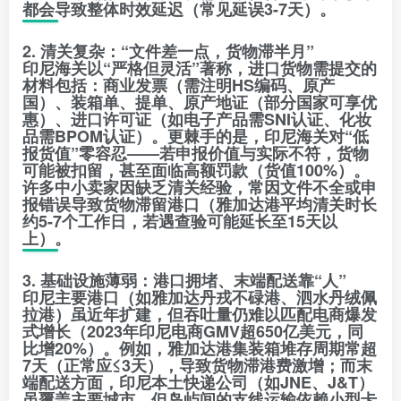
都会导致整体时效延迟（常见延误3-7天）。
2. 清关复杂：“文件差一点，货物滞半月”
印尼海关以“严格但灵活”著称，进口货物需提交的
材料包括：商业发票（需注明HS编码、原产
国）、装箱单、提单、原产地证（部分国家可享优
惠）、进口许可证（如电子产品需SNI认证、化妆
品需BPOM认证）。更棘手的是，印尼海关对“低
报货值”零容忍——若申报价值与实际不符，货物
可能被扣留，甚至面临高额罚款（货值100%）。
许多中小卖家因缺乏清关经验，常因文件不全或申
报错误导致货物滞留港口（雅加达港平均清关时长
约5-7个工作日，若遇查验可能延长至15天以
上）。
3. 基础设施薄弱：港口拥堵、末端配送靠“人”
印尼主要港口（如雅加达丹戎不碌港、泗水丹绒佩
拉港）虽近年扩建，但吞吐量仍难以匹配电商爆发
式增长（2023年印尼电商GMV超650亿美元，同
比增20%）。例如，雅加达港集装箱堆存周期常超
7天（正常应≤3天），导致货物滞港费激增；而末
端配送方面，印尼本土快递公司（如JNE、J&T）
虽覆盖主要城市，但岛屿间的支线运输依赖小型卡