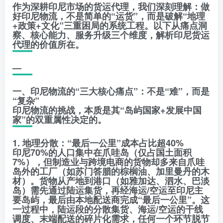
作为深耕印尼市场的货运代理，我们深刻理解：做
好印尼物流，不是简单的“运货”，而是破解“地理
+政策+文化”三重困局的系统工程。以下从痛点洞
察、核心能力、服务升级三个维度，解析印尼货运
代理的价值所在。
—
一、印尼物流的“三大核心痛点”：不是“难”，而是
“复杂”
印尼物流的挑战，本质是其“岛屿国家+发展中国
家”的双重属性决定的。
1. 地理分散：“最后一公里”成本占比超40%
印尼70%的人口集中在爪哇岛（仅占国土面积
7%），但制造业与跨境电商的货物却多来自爪哇
岛外的工厂（如苏门答腊的棕榈油、加里曼丹的木
材）。货物从产地到港口（如雅加达、泗水、巴淡
岛）需先通过陆运集货，再经海运/空运至印尼主
要岛屿，最后由本地配送商完成“最后一公里”。这
一过程中，陆运段的分散集货、海运/空运的干线
调度、末端配送的碎片化需求，任何一个环节脱节