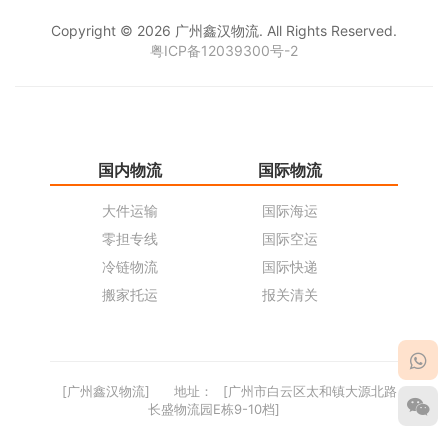
Copyright © 2026 广州鑫汉物流. All Rights Reserved.
粤ICP备12039300号-2
国内物流
国际物流
仓
大件运输
国际海运
仓
零担专线
国际空运
同
冷链物流
国际快递
货
搬家托运
报关清关
货
[广州鑫汉物流]
地址：
[广州市白云区太和镇大源北路
长盛物流园E栋9-10档]