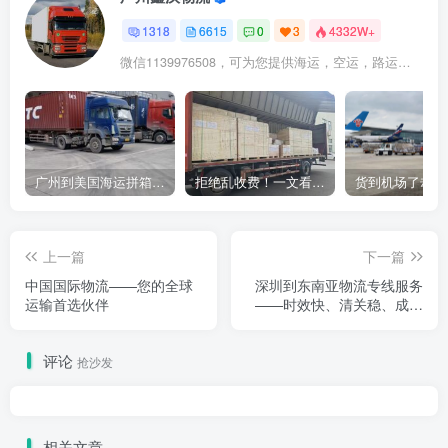
1318
6615
0
3
4332W+
微信1139976508，可为您提供海运，空运，路运，铁路运输
广州到美国海运拼箱多少钱？2024年最新运费构成+隐藏费用避坑指南
拒绝乱收费！一文看懂中国货代计费套路，教你避开所有隐形坑
上一篇
下一篇
中国国际物流——您的全球
深圳到东南亚物流专线服务
运输首选伙伴
——时效快、清关稳、成本
优
评论
抢沙发
相关文章