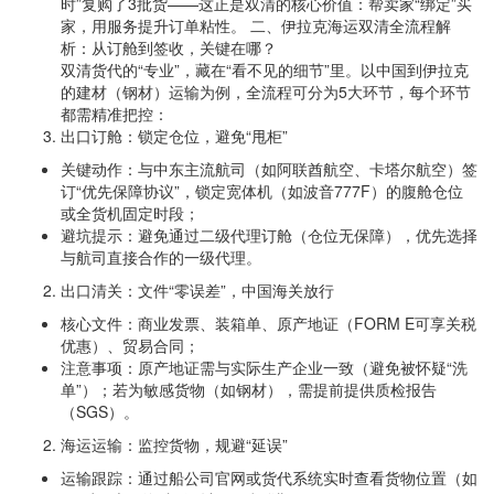
时”复购了3批货——这正是双清的核心价值：帮卖家“绑定”买
家，用服务提升订单粘性。 二、伊拉克海运双清全流程解
析：从订舱到签收，关键在哪？
双清货代的“专业”，藏在“看不见的细节”里。以中国到伊拉克
的建材（钢材）运输为例，全流程可分为5大环节，每个环节
都需精准把控：
出口订舱：锁定仓位，避免“甩柜”
关键动作：与中东主流航司（如阿联酋航空、卡塔尔航空）签
订“优先保障协议”，锁定宽体机（如波音777F）的腹舱仓位
或全货机固定时段；
避坑提示：避免通过二级代理订舱（仓位无保障），优先选择
与航司直接合作的一级代理。
出口清关：文件“零误差”，中国海关放行
核心文件：商业发票、装箱单、原产地证（FORM E可享关税
优惠）、贸易合同；
注意事项：原产地证需与实际生产企业一致（避免被怀疑“洗
单”）；若为敏感货物（如钢材），需提前提供质检报告
（SGS）。
海运运输：监控货物，规避“延误”
运输跟踪：通过船公司官网或货代系统实时查看货物位置（如