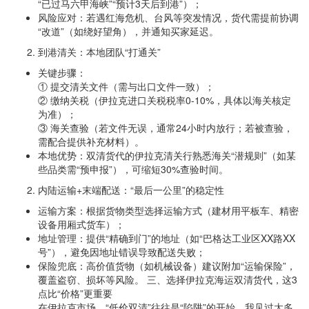
“已过马六甲海峡”“预计3天后到港”）；
风险应对：若遇红海危机、台风等突发情况，货代需提前协调
“改道”（如绕好望角），并通知买家延迟。
到港清关：本地团队“打通关”
关键步骤：
① 提交清关文件（需与出口文件一致）；
② 缴纳关税（伊拉克进口关税税率0-10%，具体以海关核定
为准）；
③ 海关查验（若文件无误，通常24小时内放行；若被查验，
需配合提供补充材料）。
本地优势：双清货代的伊拉克清关行熟悉海关“潜规则”（如某
些品类需“预申报”），可缩短30%查验时间。
内陆运输+末端配送：“最后一公里”的稳定性
运输方案：根据货物类型选择运输方式（建材用平板车、精密
设备用厢式货车）；
地址管理：提供“精确到门”的地址（如“巴格达工业区XX路XX
号”），避免因地址错误导致配送失败；
保险兜底：高价值货物（如机械设备）建议附加“运输保险”，
覆盖盗窃、损坏等风险。 三、选择伊拉克海运双清货代，这3
点比“价格”更重要
在伊拉克市场，“低价双清”往往是“陷阱”的开始。我见过太多