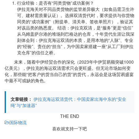
行业经验：是否有“同类货物”成功案例？
伊拉克海关对不同品类货物的监管差异极大（如食品需卫生许
可、建材需质量认证）。选择双清货代时，要求提供与你货物
同类的“成功案例”（附提单、清关单、签收单照片），验证其
对该品类的熟悉度。 结语：伊拉克双清，是“服务”更是“信任”
从乌姆盖萨尔港的堆场到巴格达的仓库，十年货代生涯让我深
刻体会到：伊拉克海运双清的本质，是用本地的“人脉”、专业
的“经验”、责任的“担当”，为中国卖家搭建一座“从工厂到伊拉
克仓库”的信任之桥。
未来，随着中伊经贸合作的深化（2023年中伊贸易额突破1000
亿美元），伊拉克的海运双清需求只会更旺盛。但无论市场如何变
化，那些能“把客户的货当自己的货”的货代，永远会是这场贸易盛宴
中最不可或缺的角色。
文章链接：
伊拉克海运双清货代：中国卖家出海中东的“安全
绳”与“加速器”
THE END
国际物流
喜欢就支持一下吧