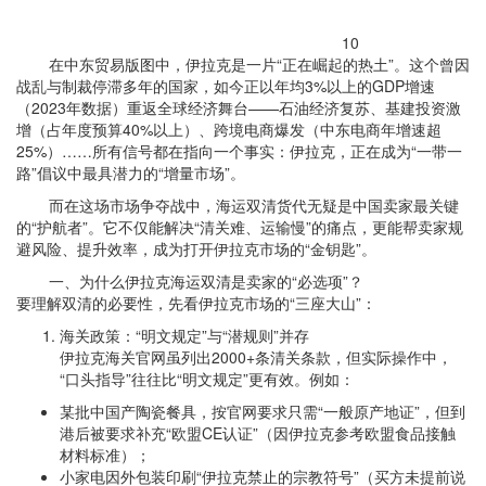
10
在中东贸易版图中，伊拉克是一片“正在崛起的热土”。这个曾因
战乱与制裁停滞多年的国家，如今正以年均3%以上的GDP增速
（2023年数据）重返全球经济舞台——石油经济复苏、基建投资激
增（占年度预算40%以上）、跨境电商爆发（中东电商年增速超
25%）……所有信号都在指向一个事实：伊拉克，正在成为“一带一
路”倡议中最具潜力的“增量市场”。
而在这场市场争夺战中，海运双清货代无疑是中国卖家最关键
的“护航者”。它不仅能解决“清关难、运输慢”的痛点，更能帮卖家规
避风险、提升效率，成为打开伊拉克市场的“金钥匙”。
一、为什么伊拉克海运双清是卖家的“必选项”？
要理解双清的必要性，先看伊拉克市场的“三座大山”：
海关政策：“明文规定”与“潜规则”并存
伊拉克海关官网虽列出2000+条清关条款，但实际操作中，
“口头指导”往往比“明文规定”更有效。例如：
某批中国产陶瓷餐具，按官网要求只需“一般原产地证”，但到
港后被要求补充“欧盟CE认证”（因伊拉克参考欧盟食品接触
材料标准）；
小家电因外包装印刷“伊拉克禁止的宗教符号”（买方未提前说