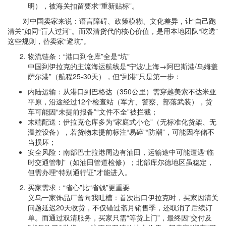
明），被海关扣留要求“重新贴标”。
对中国卖家来说：语言障碍、政策模糊、文化差异，让“自己跑
清关”如同“盲人过河”。而双清货代的核心价值，是用本地团队“吃透”
这些规则，替卖家“避坑”。
物流链条：“港口到仓库”全是“坑”
中国到伊拉克的主流海运航线是“宁波/上海→阿巴斯港/乌姆盖
萨尔港”（航程25-30天），但“到港”只是第一步：
内陆运输：从港口到巴格达（350公里）需穿越美索不达米亚
平原，沿途经过12个检查站（军方、警察、部落武装），货
车可能因“未提前报备”“文件不全”被拦截；
末端配送：伊拉克仓库多为“家庭式小仓”（无标准化货架、无
温控设备），若货物未提前标注“易碎”“防潮”，可能因存储不
当损坏；
安全风险：南部巴士拉港周边有油田，运输途中可能遭遇“临
时交通管制”（如油田管道检修）；北部库尔德地区虽稳定，
但需办理“特别通行证”才能进入。
买家需求：“省心”比“省钱”更重要
义乌一家饰品厂曾向我吐槽：首次出口伊拉克时，买家因清关
问题延迟20天收货，不仅错过斋月销售季，还取消了后续订
单。而通过双清服务，买家只需“等货上门”，最终因“交付及