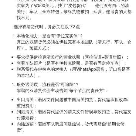
卖家为了省500美元，找了“皮包货代”——他们没有自己的清
关行、车队，全靠转包，最终货物被扣、延误，连追责的人都
找不到。
选择双清货代时，务必关注以下3点：
本地化能力：是否有“伊拉克实体”？
真正的双清货代必须在伊拉克有本地团队（清关行、车队、仓
库）。验证方式：
要求提供伊拉克清关行的营业执照（阿拉伯语+英语对照）；
查看车队照片（是否有伊拉克牌照、是否有固定停车点）；
联系货代在伊拉克的对接人（用WhatsApp语音，听口音是否
为本地人）。
服务透明度：流程是否“可追踪”？
靠谱的双清货代会主动告知“每个节点的责任方”：
出口清关：若因文件问题被中国海关扣货，货代需承担改单/
重报费用；
到港清关：若因货代提供的清关文件错误导致扣货，货代需支
付滞港费；
内陆运输：若因车队调度问题延误，货代需赔偿“超期仓储
费”。