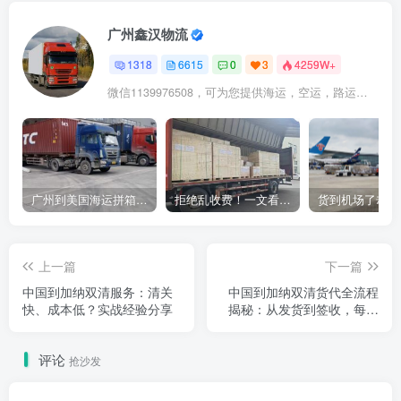
广州鑫汉物流
1318
6615
0
3
4259W+
微信1139976508，可为您提供海运，空运，路运，铁路运输
广州到美国海运拼箱多少钱？2024年最新运费构成+隐藏费用避坑指南
拒绝乱收费！一文看懂中国货代计费套路，教你避开所有隐形坑
上一篇
下一篇
中国到加纳双清服务：清关
中国到加纳双清货代全流程
快、成本低？实战经验分享
揭秘：从发货到签收，每一
步都在“避坑”
评论
抢沙发