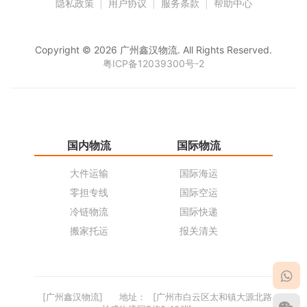
隐私政策
|
用户协议
|
服务条款
|
帮助中心
Copyright © 2026 广州鑫汉物流. All Rights Reserved.
粤ICP备12039300号-2
国内物流
国际物流
仓
大件运输
国际海运
仓
零担专线
国际空运
同
冷链物流
国际快递
货
搬家托运
报关清关
货
[广州鑫汉物流]
地址：
[广州市白云区太和镇大源北路