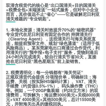
双清含税货代的核心是“出口国清关+目的国清关
+税费全包+末端派送”一站式服务，但对中小企业
而言，其价值远不止“省心”——它是破解尼日利亚
清关难题的“专业钥匙”。
1. 本地化资源：清关时效提升70%的“秘密武器”
专业货代在尼日利亚有固定合作的 持牌清关行
（Clearing Agent），这些清关行与海关系统直
连，能提前预审文件、规划“绿色通道”（适用于低
风险商品）。某东莞家电出口商通过合作货代，利
用清关行的“预申报+电子支付”服务，货物到港后
24小时内完成清关，较自行清关节省30天，直接
抢在尼日利亚“黑色星期五”前上架销售。
2. 税费透明化：每一分钱都有“海关凭证”
正规双清货代会提供 分项报价单，明确标注：海
运费、关税（按实际HS编码计算）、VAT、清关
手续费（约货值0.5%-1%）、码头操作费（THC）
等。例如，一个20GP集装箱（约28立方米）的双
清费用，可拆解为：海运费3000美元+关税8000美
元+VAT 4000美元+其他500美元，总计15500美
元，并附海关出具的缴税回执。