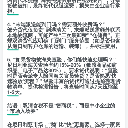
因货代未提醒“陶瓷需提供放射性检测报告”，导致
货物被扣，最终货代仅退运费，损失由企业自行承
担。
4. “末端派送能到门吗？需要额外收费吗？”
部分货代仅负责“到港清关”，末端派送需额外联系
本地物流商，可能产生“二次装卸费”“仓储费”。正
规双清货代应明确“门到门”服务范围（如是否包含
从港口到客户仓库的运输、装卸），并标注费用。
5. “如果货物被海关查验，你们能快速处理吗？”
尼日利亚海关查验率约15%-20%（敏感商品如纺
织品、电子产品达30%）。要求货代说明：“查验
时是否会派专人陪同海关官员验货？是否熟悉‘快
速验放’流程？” 经验丰富的货代可通过提前整理货
物清单、提供检测报告，将查验时间从7天压缩至
1-2天。
结语：双清含税不是“智商税”，而是中小企业的
“市场入场券”
在尼日利亚市场，“稳”比“快”更重要。选择一家资