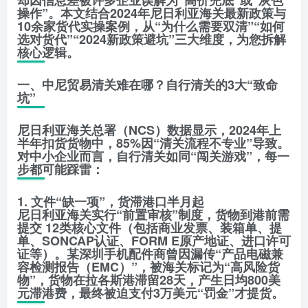
却因信息差被许多企业误解为“高价兜底”或“灰色
操作”。本文结合2024年尼日利亚海关最新政策与
10余家货代实操案例，从“为什么需要双清”“如何
选对货代”“2024新政策避坑”三大维度，为您拆解
核心逻辑。
一、中尼贸易清关难在哪？自行清关的3大“致命
坑”
尼日利亚海关总署（NCS）数据显示，2024年上
半年扣货货物中，85%因“清关流程不专业”导致。
对中小企业而言，自行清关如同“闯关游戏”，每一
步都可能踩雷：
1. 文件“缺一项”，货滞港口半月起
尼日利亚海关实行“前置审核”制度，货物到港前需
提交 12类核心文件（包括商业发票、装箱单、提
单、SONCAP认证、FORM E原产地证、进口许可
证等）。某深圳手机配件商曾因漏传“产品电磁兼
容检测报告（EMC）”，被海关标记为“高风险货
物”，货物在拉各斯港滞留28天，产生日均800美
元滞港费，最终被迫支付3万美元“罚金”才提货。