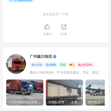
喜欢就支持一下吧
点赞
5
分享
广州鑫汉物流
1318
6585
0
3
4052W+
微信1139976508，可为您提供海运，空运，路运，铁路运输
广州到美国海运拼箱多少钱？2024年最新运费构成+隐藏费用避坑指南
拒绝乱收费！一文看懂中国货代计费套路，教你避开所有隐形坑