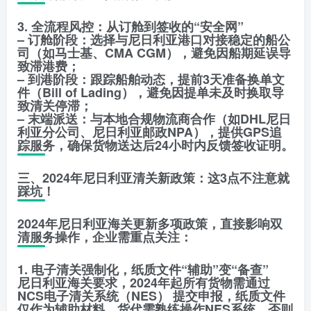
3. 全流程风控：从订舱到签收的“安全网”
– 订舱阶段：选择与尼日利亚港口对接稳定的船公
司（如马士基、CMA CGM），避免因船期延误导
致滞港费；
– 到港阶段：跟踪船舶动态，提前3天准备换单文
件（Bill of Lading），避免因提单未及时换取导
致清关停滞；
– 末端派送：与本地合规物流商合作（如DHL尼日
利亚分公司、尼日利亚邮政NPA），提供GPS追
踪服务，确保货物送达后24小时内反馈签收证明。
三、2024年尼日利亚清关新政策：这3点不注意就
踩坑！
2024年尼日利亚海关更新多项政策，直接影响双
清服务操作，企业需重点关注：
1. 电子清关强制化，纸质文件“辅助”变“备查”
尼日利亚海关要求，2024年起所有货物需通过
NCS电子清关系统（NES） 提交申报，纸质文件
仅作为辅助材料。货代需熟练操作NES系统，否则