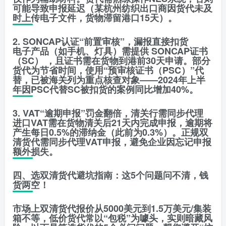
可能导致申报延迟（某杭州纺织出口商因货代未及
时上传电子文件，货物滞留港口15天）。
2. SONCAP认证“前置审核”，漏报直接扣货
电子产品（如手机、灯具）需提供 SONCAP证书
（SC） ，且证书需在货物到港前30天申请。部分
货代为节省时间，使用“预审核证书（PSC）”代
替，已被海关列为重点核查对象——2024年上半
年因PSC代替SC被扣货的案例同比增加40%。
3. VAT“逾期申报”罚金翻倍，清关行需同步代理
进口VAT需在货物清关后21天内完成申报，逾期将
产生每日0.5%的滞纳金（此前为0.3%）。正规双
清货代需同步代理VAT申报，避免企业因忘记申报
额外损失。
四、选双清货代避坑指南：这5个问题问不清，钱
货两空！
市场上双清货代报价从5000美元到1.5万美元/集装
箱不等，低价货代常以“包税”为噱头，实则暗藏风