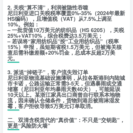
2. 关税“算不清”，利润被隐性吞噬
尼日利亚进口关税税率覆盖0%-35%（2024年最新
HS编码），且增值税（VAT）从7.5%上调至
10%。例如：
– 一批货值10万美元的纺织品（HS 6205），关税
25%+VAT10%，综合税费达3.5万美元；
– 若误将“家用纺织品”按“工业用纺织品”（税率
15%）申报，虽短期省税1.5万美元，但被海关核
查后需补缴差额+20%罚金，总成本反超2万美
元。
3. 派送“掉链子”，客户流失毁订单
尼日利亚物流基础设施薄弱，从拉各斯港到内陆城
市卡诺，公路运输正常需3-5天，但遇暴雨或交通
堵塞（尼日利亚年均暴雨天数40天），可能延误
10天以上。某浙江家具出口商曾自行联系本地物
流，因未确认仓储条件，货物到港后被雨淋湿发
霉，客户拒收导致5万美元订单取消。
二、双清含税货代的“真价值”：不只是“交钥匙”，
更是“风险防火墙”