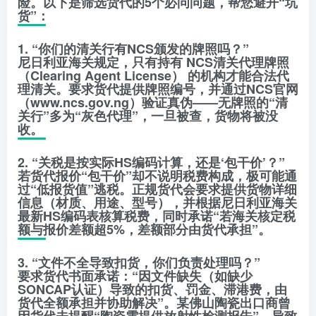
险。以下是筛选货代的5个必问问题，帮您避开“坑
货”：
1. “你们的清关行有NCS颁发的牌照吗？”
尼日利亚海关规定，只有持有 NCS清关代理牌照
（Clearing Agent License） 的机构才能合法代
理清关。要求货代提供牌照编号，并通过NCS官网
（www.ncs.gov.ng）验证真伪——无牌照的“清
关行”多为“灰色代理”，一旦被查，货物将被没
收。
2. “关税是按实际HS编码计算，还是‘包干价’？”
若货代报价“包干价”却不说明税费构成，极可能通
过“低报货值”逃税。正规货代会要求提供货物详细
信息（材质、用途、型号），并根据尼日利亚海关
最新HS编码表核算税费，同时承诺“若海关核定税
额与报价差额超5%，差额部分由货代承担”。
3. “文件不全导致扣货，你们负责处理吗？”
要求货代书面承诺：“因文件缺失（如缺少
SONCAP认证）导致的扣货、罚金、滞港费，由
货代全额承担并协助解决”。某佛山陶瓷出口商曾