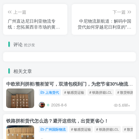
上一篇
下一篇
广州直达尼日利亚物流专
中尼物流新航道：解码中国
线：您拓展西非市场的黄金
货代如何穿越尼日利亚的"物
通道
流迷雾"
评论
抢沙发
相关文章
中欧班列拼柜/整柜皆可，双清包税到门，为您节省30%物流成本！
上海货代
# 敏感货运输
# 铁路拼箱LCL
# 散货铁路
2026-8-6
5.6W+
铁路拼柜货代怎么选？避开这些坑，出货更省心！
广州国际物流
# 敏感货运输
# 铁路拼箱LCL
# 散货铁