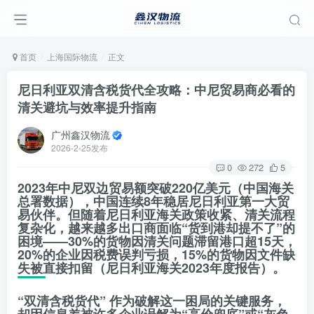
首页
上海国际物流
正文
尼日利亚双清含税货代全攻略：中尼贸易商必看的
清关避坑与效率提升指南
广州鑫汉物流
2026-2-25发布
0
272
5
2023年中尼双边贸易额突破220亿美元（中国海关
总署数据），中国连续8年稳居尼日利亚第一大贸
易伙伴。但随着尼日利亚海关政策收紧、清关流程
复杂化，越来越多出口商面临“货到港却提不了”的
困境——30%的货物因清关问题滞留港口超15天，
20%的企业因税费误判亏损，15%的货物因文件缺
失被直接扣留（尼日利亚海关2023年度报告）。
“双清含税货代” 作为破解这一困局的关键服务，