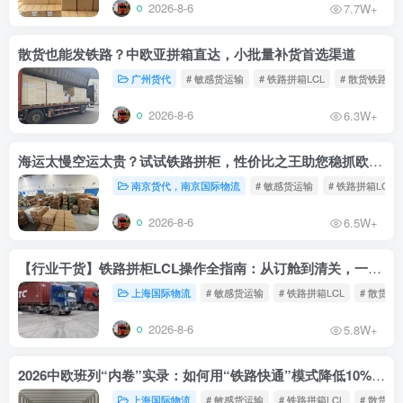
2026-8-6
7.7W+
散货也能发铁路？中欧亚拼箱直达，小批量补货首选渠道
广州货代
# 敏感货运输
# 铁路拼箱LCL
# 散货铁路
2026-8-6
6.3W+
海运太慢空运太贵？试试铁路拼柜，性价比之王助您稳抓欧洲市场
南京货代，南京国际物流
# 敏感货运输
# 铁路拼箱LCL
2026-8-6
6.5W+
【行业干货】铁路拼柜LCL操作全指南：从订舱到清关，一文读懂
上海国际物流
# 敏感货运输
# 铁路拼箱LCL
# 散货铁
2026-8-6
5.8W+
2026中欧班列“内卷”实录：如何用“铁路快通”模式降低10%物流成本？
上海国际物流
# 敏感货运输
# 铁路拼箱LCL
# 散货铁