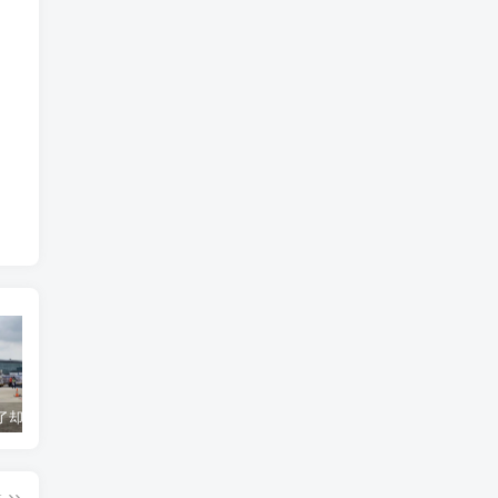
货到机场了却无法清关？海外代理不给力该如何补救？
海运拼箱货代目的港费用有哪些？如何避免隐藏收费
国际物流为什么会延误？常见原因及解决方案