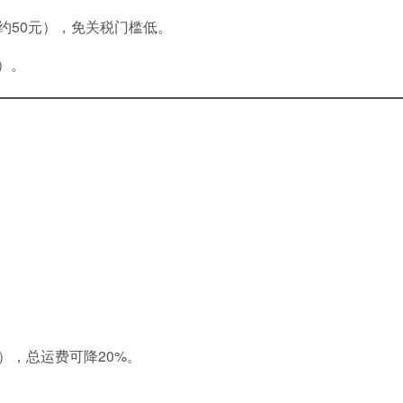
约50元），免关税门槛低。
）。
。
g），总运费可降20%。