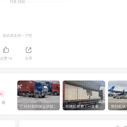
THE END
喜欢就支持一下吧
点赞
14
分享
W+
，路
广州到美国海运拼箱多少钱？2024年最新运费构成+隐藏费用避坑指南
拒绝乱收费！一文看懂中国货代计费套路，教你避开所有隐形坑