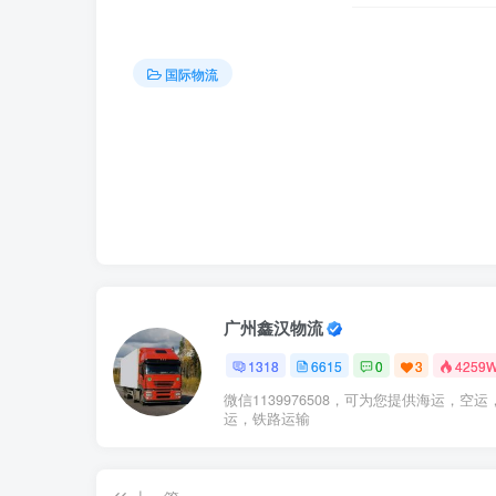
国际物流
广州鑫汉物流
1318
6615
0
3
4259
微信1139976508，可为您提供海运，空运
运，铁路运输