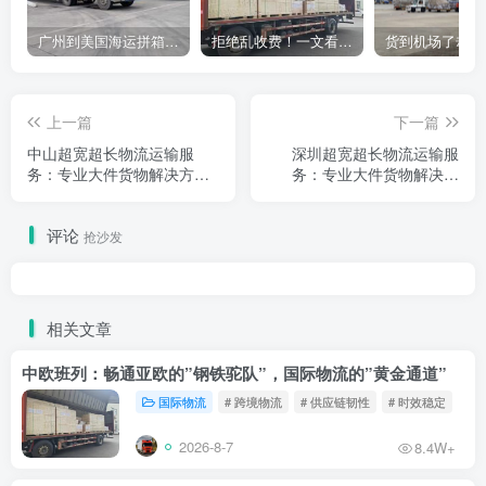
广州到美国海运拼箱多少钱？2024年最新运费构成+隐藏费用避坑指南
拒绝乱收费！一文看懂中国货代计费套路，教你避开所有隐形坑
上一篇
下一篇
中山超宽超长物流运输服
深圳超宽超长物流运输服
务：专业大件货物解决方
务：专业大件货物解决方
案，安全高效覆盖全国
案，高效覆盖湾区核心枢纽
评论
抢沙发
相关文章
中欧班列：畅通亚欧的”钢铁驼队”，国际物流的”黄金通道”
国际物流
# 跨境物流
# 供应链韧性
# 时效稳定
2026-8-7
8.4W+