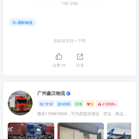
THE END
国际物流
喜欢就支持一下吧
点赞
15
分享
广州鑫汉物流
1318
6595
0
3
4189W+
微信1139976508，可为您提供海运，空运，路运，铁路运输