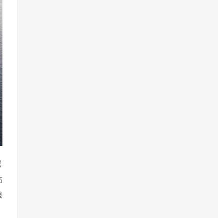
尼
临
服