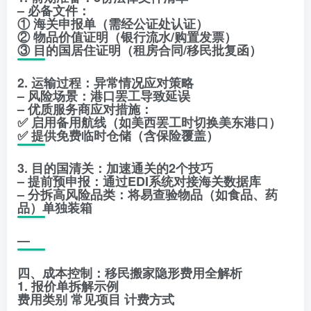
– 必备文件：
① 海关申报单（需经公证处认证）
② 物品价值证明（银行流水/购置发票）
③ 目的国居住证明（租房合同/移民批复函）
2. 运输过程：异常情况应对策略
– 风险场景：港口罢工导致延误
– 优质服务商应对措施：
✅ 启用备用航线（如美西罢工时切换美东港口）
✅ 提供免费临时仓储（含保险覆盖）
3. 目的国清关：加速通关的2个技巧
– 提前预申报：通过EDI系统对接海关数据库
– 分拆高风险品类：将易查验物品（如食品、药
品）单独装箱
—
四、成本控制：移民搬家隐形费用全解析
1. 报价单拆解示例
费用类别 常见项目 计费方式