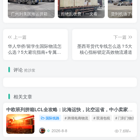
广州到美国海运拼箱多少钱？2024年最新运费构成+隐藏费用避坑指南
拒绝乱收费！一文看懂中国货代计费套路，教你避开所有隐形坑
上一篇
下一篇
华人华侨/留学生国际物流怎
墨西哥货代专线怎么选？5大
么选？5大避坑指南+专属服
核心指标锁定高效物流通道
务全解析
评论
抢沙发
相关文章
中欧班列拼箱LCL全攻略：比海运快，比空运省，中小卖家的物流新宠！
国际线路
# 跨境电商物流
# 双清包税
# 门到门物流
2026-8-8
7.6W+