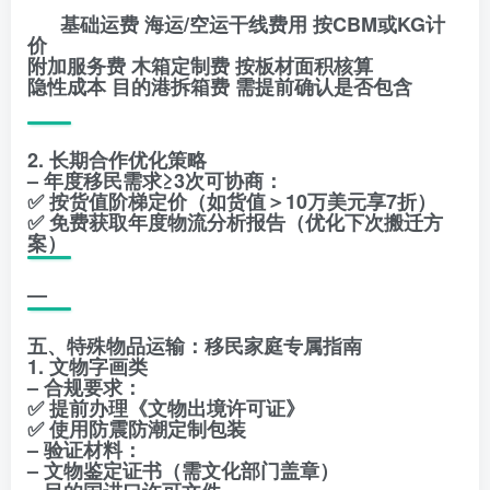
基础运费 海运/空运干线费用 按CBM或KG计
价
附加服务费 木箱定制费 按板材面积核算
隐性成本 目的港拆箱费 需提前确认是否包含
2. 长期合作优化策略
– 年度移民需求≥3次可协商：
✅ 按货值阶梯定价（如货值＞10万美元享7折）
✅ 免费获取年度物流分析报告（优化下次搬迁方
案）
—
五、特殊物品运输：移民家庭专属指南
1. 文物字画类
– 合规要求：
✅ 提前办理《文物出境许可证》
✅ 使用防震防潮定制包装
– 验证材料：
– 文物鉴定证书（需文化部门盖章）