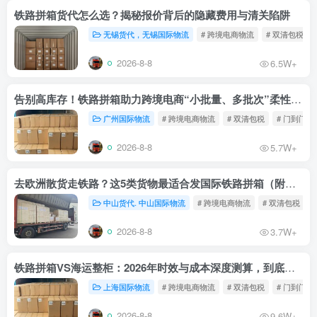
铁路拼箱货代怎么选？揭秘报价背后的隐藏费用与清关陷阱
无锡货代，无锡国际物流
# 跨境电商物流
# 双清包税
2026-8-8
6.5W+
告别高库存！铁路拼箱助力跨境电商“小批量、多批次”柔性补货
广州国际物流
# 跨境电商物流
# 双清包税
# 门到门物
2026-8-8
5.7W+
去欧洲散货走铁路？这5类货物最适合发国际铁路拼箱（附禁运清单）
中山货代. 中山国际物流
# 跨境电商物流
# 双清包税
2026-8-8
3.7W+
铁路拼箱VS海运整柜：2026年时效与成本深度测算，到底能省多少钱？
上海国际物流
# 跨境电商物流
# 双清包税
# 门到门物
2026-8-8
9.6W+