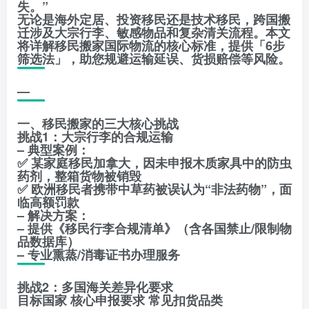
失。”
无论是海外定居、投资移民还是技术移民，跨国搬
迁涉及大宗行李、敏感物品和复杂清关流程。本文
将详解移民搬家国际物流的核心标准，提供「6步
筛选法」，助您规避运输延误、货损赔偿等风险。
—
一、移民搬家的三大核心挑战
挑战1：大宗行李的合规运输
– 典型案例：
✅ 某家庭移民加拿大，因未申报木质家具中的防虫
药剂，整箱货物被销毁
✅ 欧洲移民者携带中草药被误认为“非法药物”，面
临高额罚款
– 解决方案：
– 提供《移民行李合规清单》（含各国禁止/限制物
品数据库）
– 专业熏蒸/消毒证书办理服务
挑战2：多国海关差异化要求
目标国家 核心申报要求 常见扣货品类