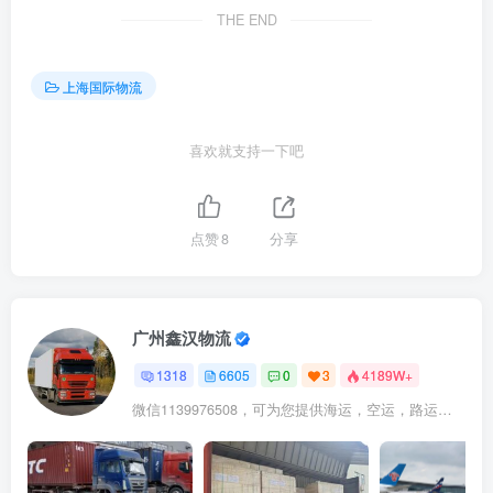
THE END
上海国际物流
喜欢就支持一下吧
点赞
8
分享
广州鑫汉物流
1318
6605
0
3
4189W+
微信1139976508，可为您提供海运，空运，路运，铁路运输