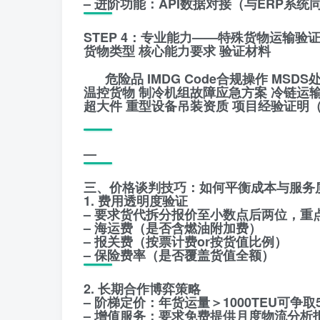
– 进阶功能：API数据对接（与ERP系统
STEP 4：专业能力——特殊货物运输验
货物类型 核心能力要求 验证材料
危险品 IMDG Code合规操作 MSD
温控货物 制冷机组故障应急方案 冷链运
超大件 重型设备吊装资质 项目经验证明
—
三、价格谈判技巧：如何平衡成本与服务
1. 费用透明度验证
– 要求货代拆分报价至小数点后两位，重
– 海运费（是否含燃油附加费）
– 报关费（按票计费or按货值比例）
– 保险费率（是否覆盖货值全额）
2. 长期合作博弈策略
– 阶梯定价：年货运量＞1000TEU可争取
– 增值服务：要求免费提供月度物流分析