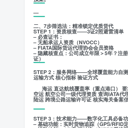
—
二、7步筛选法：精准锁定优质货代
STEP 1：资质核查——3证2照避雷清单
– 必查证书：
– 无船承运人资质（NVOCC）
– FIATA国际货运代理协会会员资格
– 隐藏核查点：公司成立年限＞5年？注
证）
STEP 2：服务网络——全球覆盖能力自
运输方式 核心指标 验证方式
海运 直达航线覆盖率（重点港口） 
空运 航空公司一级代理资质 查询IATA代
陆运 跨境公路运输许可证 核实海关备案
STEP 3：技术能力——数字化工具必备
– 基础功能：实时货物追踪（GPS/RFI