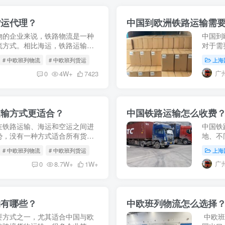
货运代理？
中国到欧洲铁路运输需
物的企业来说，铁路物流是一种
中国到
流方式。相比海运，铁路运输通
对于需
空运，铁路货运在大批量货物运
说，中
# 中欧班列物流
# 中欧班列货运
上海
业第一
广
0
4W+
7423
运输方式更适合？
中国铁路运输怎么收费
在铁路运输、海运和空运之间进
中国铁
势，没有一种方式适合所有货
地、不
比较价格，还需要综合考虑运输
能存在
# 中欧班列物流
# 中欧班列货运
上海
简单的“
广
0
8.7W+
1W+
物有哪些？
中欧班列物流怎么选择
要方式之一，尤其适合中国与欧
中欧班