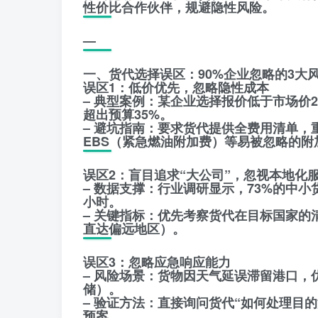
性价比合作伙伴，规避隐性风险。
—
一、货代选择误区：90%企业忽略的3大
误区1：低价优先，忽略隐性成本
– 典型案例：某企业选择报价低于市场价
超出预算35%。
– 避坑指南：要求货代提供全费用清单，
EBS（紧急燃油附加费）等易被忽略的附
误区2：盲目追求“大公司”，忽视本地化
– 数据支撑：行业调研显示，73%的中小
小时。
– 关键指标：优先考察货代在目标国家的
直达偏远地区）。
误区3：忽略应急响应能力
– 风险场景：货物因天气延误滞留港口，
储）。
– 验证方法：直接询问货代“如何处理目
预案。