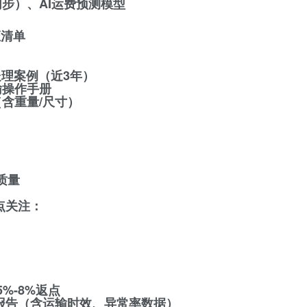
同步）、AI运费预测模型
证清单
S处理案例（近3年）
输操作手册
（含重量/尺寸）
质量
点关注：
5%-8%返点
报告（含运输时效、异常率数据）