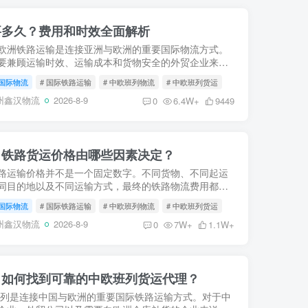
要多久？费用和时效全面解析
欧洲铁路运输是连接亚洲与欧洲的重要国际物流方式。
要兼顾运输时效、运输成本和货物安全的外贸企业来
欧铁路运输通常是海运和空运之外的重要选择。很多企
国际物流
# 国际铁路运输
# 中欧班列物流
# 中欧班列货运
次使用铁路物流...
州鑫汉物流
2026-8-9
0
6.4W+
9449
？铁路货运价格由哪些因素决定？
路运输价格并不是一个固定数字。不同货物、不同起运
同目的地以及不同运输方式，最终的铁路物流费用都可
较大差异。对于出口企业来说，真正需要关注的并不是
国际物流
# 国际铁路运输
# 中欧班列物流
# 中欧班列货运
铁路每公斤...
州鑫汉物流
2026-8-9
0
7W+
1.1W+
？如何找到可靠的中欧班列货运代理？
列是连接中国与欧洲的重要国际铁路运输方式。对于中