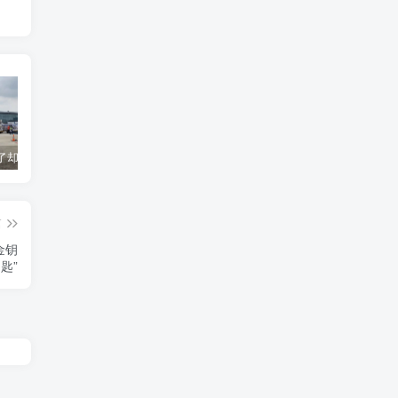
货到机场了却无法清关？海外代理不给力该如何补救？
海运拼箱货代目的港费用有哪些？如何避免隐藏收费
国际物流为什么会延误？常见原因及解决方案
篇
金钥
匙”