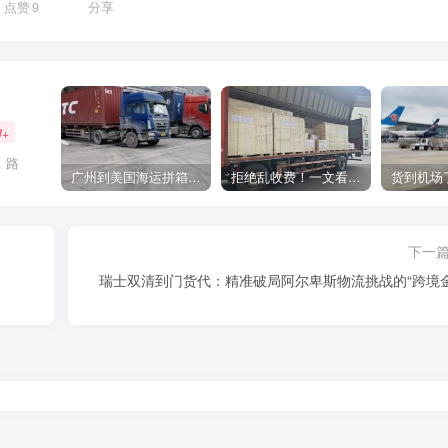
点赞
9
分享
W+
，路
广州到美国海运拼箱多少钱？2024年最新运费构成+隐藏费用避坑指南
拒绝乱收费！一文看懂中国货代计费套路，教你避开所有隐形坑
下一
瑞士双清到门货代：精准破局阿尔卑斯物流挑战的“跨境