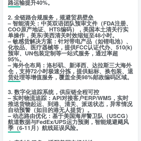
路运输提升40%。
2. 全链路合规服务，规避贸易壁垒
– 智能清关：中英双语团队预审文件（FDA注册、
COO原产地证、HTS编码），美国本土清关行实
单操作，美东/美西清关时效缩短至48小时。
– 敏感货解决方案：针对带电产品（如锂电池）、
化妆品、医疗器械等，提供FCC认证代办、510(k)
预审、UN包装定制等一站式服务，通过率超
95%。
– 海外仓布局：洛杉矶、新泽西、达拉斯三大海外
仓，支持72小时极速分拣，提供贴标、换包装、退
货处理等增值服务，覆盖全美98%邮政编码区域。
3. 数字化追踪系统，供应链全程可控
– 实时物流追踪：API对接客户ERP/WMS，实时
推送货物起运、到港、清关、派送状态，异常情况
自动预警（如目的港无人提货）。
– 动态路由优化：基于美国海岸警卫队（USCG）
航道数据与FedEx/UPS运力预测，智能规避飓风
季（6-11月）航线延误风险。