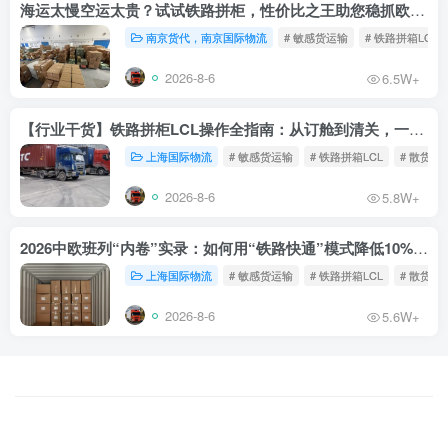
海运太慢空运太贵？试试铁路拼柜，性价比之王助您稳抓欧洲市场
南京货代，南京国际物流
# 敏感货运输
# 铁路拼箱LCL
2026-8-6
6.5W+
【行业干货】铁路拼柜LCL操作全指南：从订舱到清关，一文读懂
上海国际物流
# 敏感货运输
# 铁路拼箱LCL
# 散货铁
2026-8-6
5.8W+
2026中欧班列“内卷”实录：如何用“铁路快通”模式降低10%物流成本？
上海国际物流
# 敏感货运输
# 铁路拼箱LCL
# 散货铁
2026-8-6
5.6W+