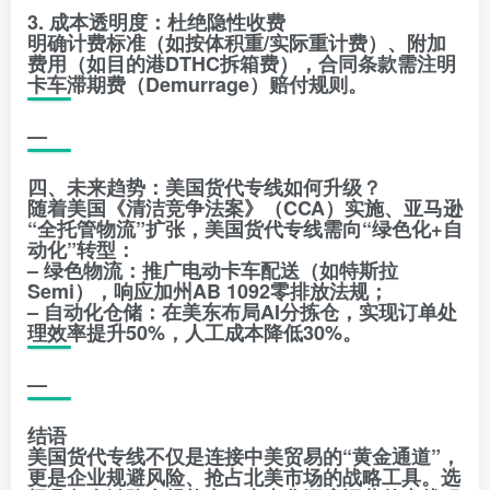
3. 成本透明度：杜绝隐性收费
明确计费标准（如按体积重/实际重计费）、附加
费用（如目的港DTHC拆箱费），合同条款需注明
卡车滞期费（Demurrage）赔付规则。
—
四、未来趋势：美国货代专线如何升级？
随着美国《清洁竞争法案》（CCA）实施、亚马逊
“全托管物流”扩张，美国货代专线需向“绿色化+自
动化”转型：
– 绿色物流：推广电动卡车配送（如特斯拉
Semi），响应加州AB 1092零排放法规；
– 自动化仓储：在美东布局AI分拣仓，实现订单处
理效率提升50%，人工成本降低30%。
—
结语
美国货代专线不仅是连接中美贸易的“黄金通道”，
更是企业规避风险、抢占北美市场的战略工具。选