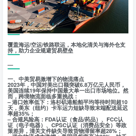
覆盖海运/空运/铁路联运，本地化清关与海外仓支
持，助力企业规避贸易壁垒
—
一、中美贸易激增下的物流痛点
2023年，中国对美出口额突破6.8万亿元人民币，
美国连续19年保持中国最大单一出口市场地位。然
而，跨境物流面临多重挑战：
– 港口效率低下：洛杉矶港船舶平均等待时间超10
天，美东（纽约）卡车运力短缺导致末端配送延迟
率超35%；
– 合规风险高：FDA认证（食品/药品）、FCC认
证（电子电器）、CPSC认证（消费品安全）等政
策差异，清关文件缺失导致货物滞留率超28%；