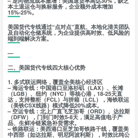
– 逆向物流成本激增：美国退货率高达30%，缺乏
本土退运仓与换标服务，企业额外成本增加
15%-25%。
美国货代专线通过“点对点”直航、本地化清关团队
及自动化仓储系统，为企业提供高时效、低风险的
端到端解决方案。
—
二、美国货代专线四大核心优势
1. 多式联运网络，覆盖全美核心经济区
– 海运专线：中国港口至洛杉矶（LAX）、长滩
（LGB）、纽约（NYC）等核心港，18-25天直
达，支持整柜（FCL）与拼箱（LCL），海铁联运
（美铁CSX线路）模式降低20%成本。
– 空运专线：北上广直飞芝加哥（ORD）、达拉斯
（DFW），门到门时效5-8天，满足高值电子产
品、生鲜冷链紧急补货需求。
– 铁路联运：美西港口至芝加哥铁路干线，覆盖美
中西部（如达拉斯、明尼阿波利斯），时效比纯公