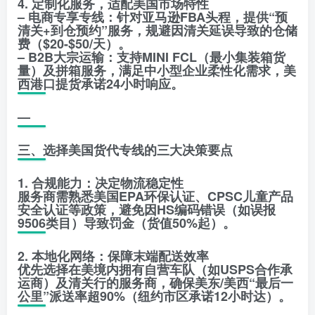
4. 定制化服务，适配美国市场特性
– 电商专享专线：针对亚马逊FBA头程，提供“预
清关+到仓预约”服务，规避因清关延误导致的仓储
费（$20-$50/天）。
– B2B大宗运输：支持MINI FCL（最小集装箱货
量）及拼箱服务，满足中小型企业柔性化需求，美
西港口提货承诺24小时响应。
—
三、选择美国货代专线的三大决策要点
1. 合规能力：决定物流稳定性
服务商需熟悉美国EPA环保认证、CPSC儿童产品
安全认证等政策，避免因HS编码错误（如误报
9506类目）导致罚金（货值50%起）。
2. 本地化网络：保障末端配送效率
优先选择在美境内拥有自营车队（如USPS合作承
运商）及清关行的服务商，确保美东/美西“最后一
公里”派送率超90%（纽约市区承诺12小时达）。