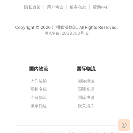
隐私政策
|
用户协议
|
服务条款
|
帮助中心
Copyright © 2026 广州鑫汉物流. All Rights Reserved.
粤ICP备12039300号-2
国内物流
国际物流
仓
大件运输
国际海运
仓
零担专线
国际空运
同
冷链物流
国际快递
货
搬家托运
报关清关
货