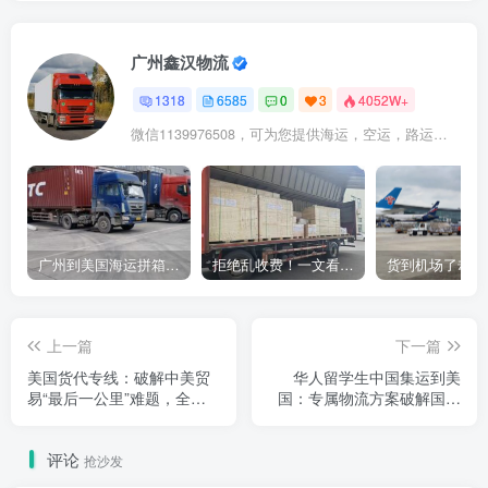
广州鑫汉物流
1318
6585
0
3
4052W+
微信1139976508，可为您提供海运，空运，路运，铁路运输
广州到美国海运拼箱多少钱？2024年最新运费构成+隐藏费用避坑指南
拒绝乱收费！一文看懂中国货代计费套路，教你避开所有隐形坑
上一篇
下一篇
美国货代专线：破解中美贸
华人留学生中国集运到美
易“最后一公里”难题，全链
国：专属物流方案破解国际
路服务赋能高效清关与本土
包裹难题
配送
评论
抢沙发